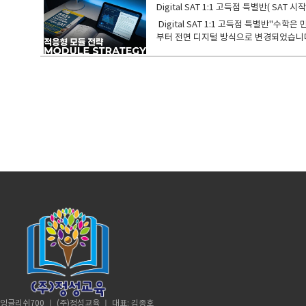
첨삭을 통해 글쓰기 능력을 실제로 향상시
어를 해석하는 것을 넘어 글의 흐름과 주제
Digital SAT 1:1 고득점 특별반( SA
단기적인 입학 준비에 그치지 않고, 국제
청취 연습이 가능합니다.발음 교정 기회: 듣
Digital SAT 1:1 고득점 특별반"수학은 만점인데 영어
을 종합적으로 강화하고자 하는 학생학원
논리적으로 글을 쓰는 연습을 도와줍니다.문
부터 전면 디지털 방식으로 변경되었습니다. 가장 큰 특징은 '적응형(Multista
에 대비하고자 하는 학생필리핀 국제학교,
주니어 Speaking 문제는 학생이 실생
도가 결정됩니다. 쉬운 문제에서 실수하면 
시선 처리, 논리적 사고 훈련자소서 및 에
니다. (5) 어휘력 및 문법 강화시험 빈
별력은 오히려 높아졌습니다.English70
배양토론·디베이트 훈련 : 주장·근거·반
되므로, 문법 학습에도 큰 도움이 됩니다. 
English700 SAT 특별반의 핵심 전략 Digital SAT Verbal 영역의 핵심은 Words in Context(문맥 속 어휘)와 Logical Reasoning(논리적 추론)입니다. Verbal(영어) 집중 공략: 한국 학생들에게 비교적
하고, 그 결과에 따라 적합한 교재를 선
어 실력 전반 향상)를 분리하여 관리합니다. (2
쉬운 수학수업을 하지 않습니다. 점수 향상이 절실한 Readin
및 이후 학업 적응을 위해 다양한 교재를 병
분: 듣기 문제 및 주요 표현 따라 말하기.
명문대 출신 원어민 강사진이 수업을 진행합니다. 대형 학원 대비 
스피어(William Shakespeare) 등 
에서 활용해 봅니다.예를 들어, Listen
석'이 가능합니다. 문맥(Context) 파악이 약한지, 단어의 뉘앙스(Nuance)
문법·회화 교재인터뷰·라이팅 특화 자료 :
적으로 복습하고, 실수를 줄이는 데 집중합
한 시간에 화상으로 접속하여 학습의 흐름을 이어갑니다.3. 단계별 커리큘럼
표·관심사에 따라 유연하게 조합됩니다. 
어의 자신감 향상 다양한 상황에 적응할 
Conventions) 총정리- 필수 어휘 (High-frequenc
학습이 진행됩니다.​​숙제 및 자기주도 학
적인 환경에서 효과적으로 활용됩니다.고급 
영역별(Craft, Information 등) 유형 
효과실제 면접과 수업에서 활용 가능한 실
통해 자기 주도적인 학습 습관을 형성합니다
Step 3 Master(실전 완성)​ - Blue
보국제중–국제고–해외 대학까지 이어지는 
습니다 토플주니어는 115분시험치며 12
직전 파이널 대비​ 4. 주요 사용 교재 (Official Standards) 가장 정확한 문제는 출제 기관에서 나옵니다. 잉글리쉬700은 College Board의 공식 가이드라인을 철저히 준수합니다. "The Official Digital
장할 수 있도록 돕는 전문 교육 프로그램입
어집니다
SAT Study Guide" (College Board 
리)"Bluebook App" (실전 모의고사 - 시험 환경 적응) 자체 제작 Vocab List 및 최신 기출 변형 자료 제공 Digital SAT 전문가와 1:1 상담을 통
잉글리쉬700 ㅣ (주)정성교육 ㅣ 대표: 김종호