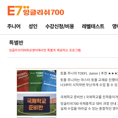
주니어
성인
수강신청/비용
레벨테스트
영
특별반
잉글리쉬700화상영어에서만 특별히 제공하는 프로그램.
토플 주니어 TOEFL Junior ( 추천 ★★★
​토플 주니어는 마스터 토플 교재로 진행
너3부터 시작하면 무난하게 수업 할 수 
스를 응시하면 본인의 실력평가가 됩니다.
대학 입학을 준비하는 경우에 따른 주니어 
국제학교 준비반 ( 국제학교를 진학중이거
적으로 발전시키기 위해 설계된 만큼, 영어
잉글리쉬700 국제중학교 대비 과정 안내
니어의 학습적 특징 영역별 균형 학습: Read
실제 수업을 따라갈 수 있는 종합적인 영어
생활과 관련된 주제가 많아 실용적인 영어
로그램을 제공합니다.특히, 많은 학부모님
장점 (1) 영어 독해력 강화다양한 독해 