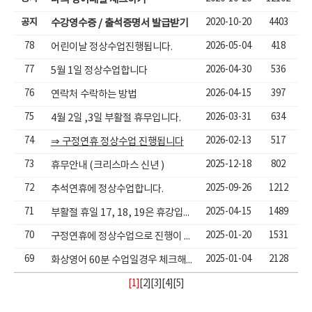
공지
2020-10-20
4403
수강영수증 / 출석증명서 발급받기
78
2026-05-04
418
어린이날 정상수업진행됩니다.
77
2026-04-30
536
5월 1일 정상수업합니다
76
2026-04-15
397
연락처 수락하는 방법
75
2026-03-31
634
4월 2일 ,3일 부활절 휴무입니다.
74
2026-02-13
517
⇒ 구정연휴 정상수업 진행됩니다
73
2025-12-18
802
휴무안내 (크리스마스 신년 )
72
2025-09-26
1212
추석연휴에 정상수업합니다.
71
2025-04-15
1489
부활절 휴일 17, 18, 19은 휴강입니다.
70
2025-01-20
1531
구정연휴에 정상수업으로 진행이 됩니다.
69
2025-01-04
2128
화상영어 60분 수업일경우 체크해야할 사항
[1]
[
2
][
3
][
4
][
5
]