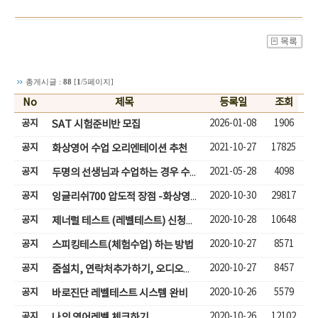
총게시글 :
88
[
1
/5페이지]
No
제목
등록일
조회
공지
2026-01-08
1906
SAT 시험준비반 모집
공지
2021-10-27
17825
화상영어 수업 오리엔테이션 추천
공지
2021-05-28
4098
두명의 선생님과 수업하는 경우 수업입장하기
공지
2020-10-30
29817
잉글리쉬700 압도적 장점 -화상영어( 성인,어린이)
공지
2020-10-28
10648
제너럴 테스트 (레벨테스트) 신청하기
공지
2020-10-27
8571
스피킹테스트(체험수업) 하는 방법
공지
2020-10-27
8457
줌설치, 연락처추가하기, 오디오체크, 줌체팅으로 수업하기
공지
2020-10-26
5579
바로진단 레벨테스트 시스템 완비
공지
2020-10-26
12102
나의 영어레벨 체크하기