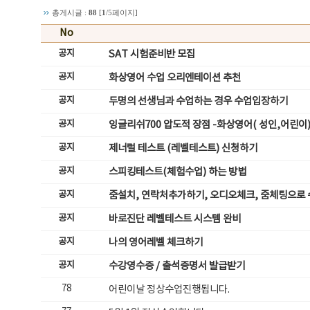
총게시글 :
88
[
1
/5페이지]
No
공지
SAT 시험준비반 모집
공지
화상영어 수업 오리엔테이션 추천
공지
두명의 선생님과 수업하는 경우 수업입장하기
공지
잉글리쉬700 압도적 장점 -화상영어( 성인,어린이
공지
제너럴 테스트 (레벨테스트) 신청하기
공지
스피킹테스트(체험수업) 하는 방법
공지
줌설치, 연락처추가하기, 오디오체크, 줌체팅으로
공지
바로진단 레벨테스트 시스템 완비
공지
나의 영어레벨 체크하기
공지
수강영수증 / 출석증명서 발급받기
78
어린이날 정상수업진행됩니다.