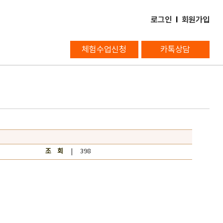
로그인
l
회원가입
체험수업신청
카톡상담
조 회
| 398