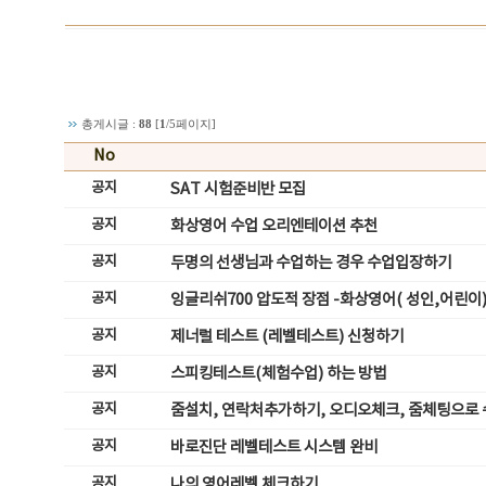
총게시글 :
88
[
1
/5페이지]
No
공지
SAT 시험준비반 모집
공지
화상영어 수업 오리엔테이션 추천
공지
두명의 선생님과 수업하는 경우 수업입장하기
공지
잉글리쉬700 압도적 장점 -화상영어( 성인,어린이
공지
제너럴 테스트 (레벨테스트) 신청하기
공지
스피킹테스트(체험수업) 하는 방법
공지
줌설치, 연락처추가하기, 오디오체크, 줌체팅으로
공지
바로진단 레벨테스트 시스템 완비
공지
나의 영어레벨 체크하기