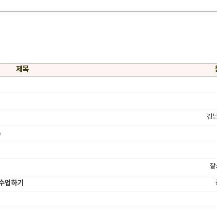
제목
강
)
찰
 수업하기