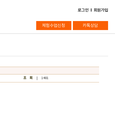
로그인
l
회원가입
체험수업신청
카톡상담
조 회
| 1481