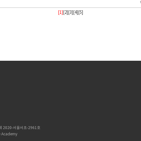
[1]
[
2
][
3
][
4
][
5
]
 2020-서울서초-2961호
 Academy