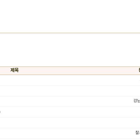
제목
강
)
찰