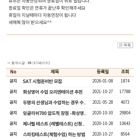
휴무는 자동연장되며 종료일이 뒤로 밀립니다 .
종료일 확인은 연휴가 끝난후 확인해주세요
휴일이 지날때마다 자동연장이 됩니다
새해복 많이 받으세요^^
총게시글 :
88
[
1
/5페이지]
No
제목
등록일
조회
공지
2026-01-08
1874
SAT 시험준비반 모집
공지
2021-10-27
17788
화상영어 수업 오리엔테이션 추천
공지
2021-05-28
4073
두명의 선생님과 수업하는 경우 수업입장하기
공지
2020-10-30
29804
잉글리쉬700 압도적 장점 -화상영어( 성인,어린이)
공지
2020-10-28
10643
제너럴 테스트 (레벨테스트) 신청하기
공지
2020-10-27
8564
스피킹테스트(체험수업) 하는 방법