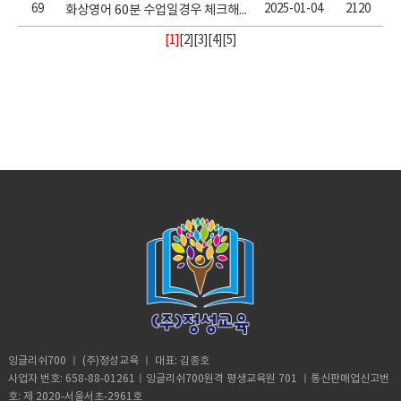
69
2025-01-04
2120
화상영어 60분 수업일경우 체크해야할 사항
[1]
[
2
][
3
][
4
][
5
]
잉글리쉬700 ㅣ (주)정성교육 ㅣ 대표: 김종호
사업자 번호: 658-88-01261ㅣ잉글리쉬700원격 평생교육원 701 ㅣ통신판매업신고번
호: 제 2020-서울서초-2961호