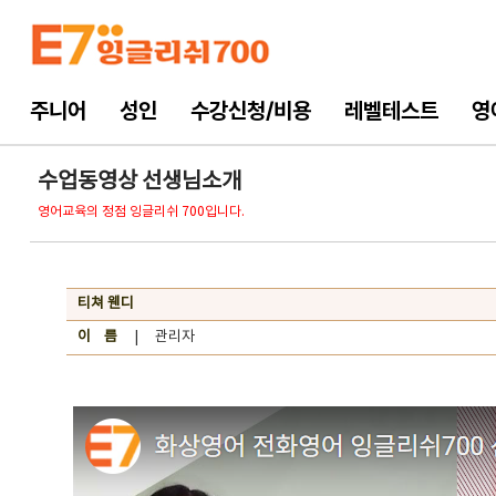
주니어
성인
수강신청/비용
레벨테스트
영
수업동영상 선생님소개
영어교육의 정점 잉글리쉬 700입니다.
티쳐 웬디
이 름
| 관리자