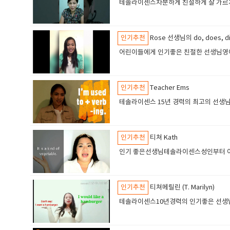
테솔라이센스차분하게 친절하게 잘 가르치
인기추천
Rose 선생님의 do, does, 
어린이들에게 인기좋은 친절한 선생님영어
인기추천
Teacher Ems
테솔라이센스 15년 경력의 최고의 선생
인기추천
티쳐 Kath
인기 좋은선생님테솔라이센스성인부터 어
인기추천
티쳐메릴린 (T. Marilyn)
테솔라이센스10년경력의 인기좋은 선생님