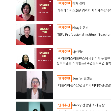
인기추천
티쳐 셀리
테솔라이센스20년경력의 베테랑선생님어린
인기추천
Khay선생님
TEFL Professional Institue 
인기추천
cj선생님
에이플러스어드벤스에서 인기가 높았던 선
팅아이엘츠 스피킹sat 수업오픽수업 실
인기추천
Jenifer 선생님
테솔라이센스10년경력의 베테랑선생님인기
인기추천
Mercy 선생님 소개 영상