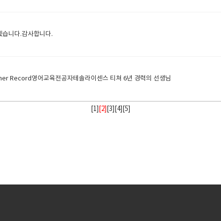
겠습니다.감사합니다.
ue - Teacher Record영어교육전공자테솔라이센스 티쳐 6년 경력의 선생님
[
1
]
[2]
[
3
][
4
][
5
]