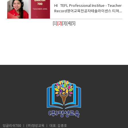
HI TEFL Professional Institue - Teacher
Record영어교육전공자테솔라이센스 티쳐 6
년 경력의 선생님
[
1
]
[2]
[
3
][
4
][
5
]
잉글리쉬700 ㅣ (주)정성교육 ㅣ 대표: 김종호