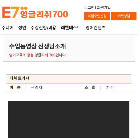
로그인
l
회원가입
체험수업신청
카톡상담
주니어
성인
수강신청/비용
레벨테스트
영어컨텐츠
수업동영상 선생님소개
영어교육의 정점 잉글리쉬 700입니다.
티쳐 트리샤
이 름
| 관리자
조 회
| 2144