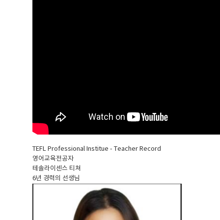
TEFL Professional Institue - Teacher Record
영어교육전공자
테솔라이센스 티쳐
6년 경력의 선생님