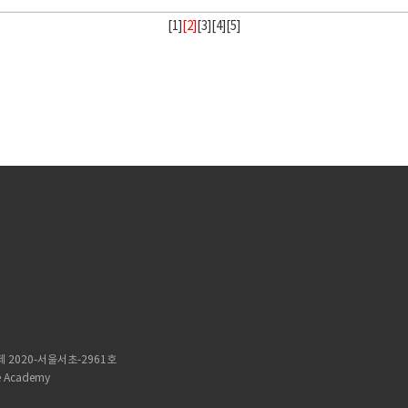
[
1
]
[2]
[
3
][
4
][
5
]
 2020-서울서초-2961호
 Academy