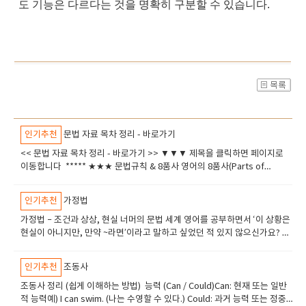
도 기능은 다르다는 것을 명확히 구분할 수 있습니다.
인기추천
문법 자료 목차 정리 - 바로가기
<< 문법 자료 목차 정리 - 바로가기 >> ▼▼▼ 제목을 클릭하면 페이지로
이동합니다 ***** ​★★★ 문법규칙 & 8품사 영어의 8품사(Parts of
Speech) 완벽 정리​ 20가지 영어 문법 규칙 (20 Essential Grammar
Rules)​ 구, 절, 문장의 개념​ 영어 형용사(Adjective) 정리​ 준동사의 개념과
인기추천
가정법
뜻, 종류​ ***** ​★★★​ 관사 & 명사 (Articles & Nouns)영어 관사(A, An,
The)의 완벽한 이해와 활용법​명사(Noun) 정리​집합명사​ 추상명사의 특
가정법 – 조건과 상상, 현실 너머의 문법 세계 영어를 공부하면서 ‘이 상황은
징 추상명사1 물질명사 보통명사의 용법 보통명사와 고유명사의 차이 국
현실이 아니지만, 만약 ~라면’이라고 말하고 싶었던 적 있지 않으신가요? 또
가 앞에 정관사 the (붙이는 경우) 고유명사와 정관사 사용법 가산명사와 불
는 ‘그때 ~했더라면 지금은 달랐을 텐데’ 같은 후회를 표현하고 싶었던 적도
가산명사 셀 수 있는 명사 vs. 셀 수 없는 명사 이중 소유격과 소유대명사 정
있을 거예요. 이런 경우에 쓰이는 것이 바로 가정법(Conditional
인기추천
조동사
리 ​복합명사 ​ ***** ​★★★​ 대명사 대명사​these와 those ‘지시대명사
Sentences)입니다. 가정법은 현실과 다른 상상, 또는 가능성에 대한 조건
(demonstratives)’​ 지시대명사 this, that​부정대명사 other, another,
을 표현할 수 있게 해주는 문법 도구입니다. 그런데 문제는, 이 가정법이 우
​조동사 정리 (쉽게 이해하는 방법) 능력 (Can / Could)Can: 현재 또는 일반
the other 부정대명사 each, all, both 부정대명사 one​​ 부정대명사 Some
리말과 영어의 사고방식 차이 때문에 헷갈리기 쉽다는 점이죠. 오늘은 그런
적 능력예) I can swim. (나는 수영할 수 있다.) Could: 과거 능력 또는 정중