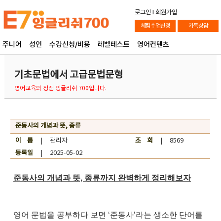
로그인
l
회원가입
체험수업신청
카톡상담
주니어
성인
수강신청/비용
레벨테스트
영어컨텐츠
기초문법에서 고급문법문형
영어교육의 정점 잉글리쉬 700입니다.
준동사의 개념과 뜻, 종류
이 름
| 관리자
조 회
| 8569
등록일
| 2025-05-02
준동사의 개념과 뜻, 종류까지 완벽하게 정리해보자
영어 문법을 공부하다 보면 ‘준동사’라는 생소한 단어를