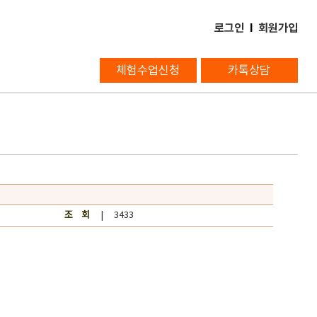
로그인
l
회원가입
체험수업신청
카톡상담
조 회
| 3433