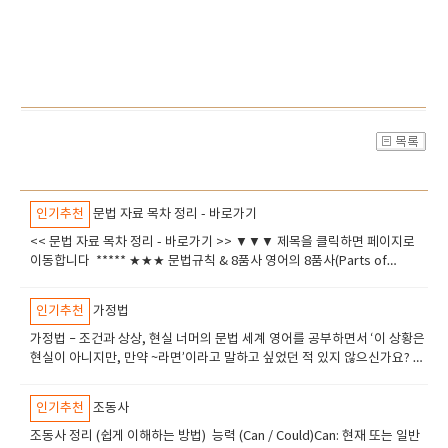
인기추천
문법 자료 목차 정리 - 바로가기
<< 문법 자료 목차 정리 - 바로가기 >> ▼▼▼ 제목을 클릭하면 페이지로
이동합니다 ***** ​★★★ 문법규칙 & 8품사 영어의 8품사(Parts of
Speech) 완벽 정리​ 20가지 영어 문법 규칙 (20 Essential Grammar
Rules)​ 구, 절, 문장의 개념​ 영어 형용사(Adjective) 정리​ 준동사의 개념과
인기추천
가정법
뜻, 종류​ ***** ​★★★​ 관사 & 명사 (Articles & Nouns)영어 관사(A, An,
The)의 완벽한 이해와 활용법​명사(Noun) 정리​집합명사​ 추상명사의 특
가정법 – 조건과 상상, 현실 너머의 문법 세계 영어를 공부하면서 ‘이 상황은
징 추상명사1 물질명사 보통명사의 용법 보통명사와 고유명사의 차이 국
현실이 아니지만, 만약 ~라면’이라고 말하고 싶었던 적 있지 않으신가요? 또
가 앞에 정관사 the (붙이는 경우) 고유명사와 정관사 사용법 가산명사와 불
는 ‘그때 ~했더라면 지금은 달랐을 텐데’ 같은 후회를 표현하고 싶었던 적도
가산명사 셀 수 있는 명사 vs. 셀 수 없는 명사 이중 소유격과 소유대명사 정
있을 거예요. 이런 경우에 쓰이는 것이 바로 가정법(Conditional
인기추천
조동사
리 ​복합명사 ​ ***** ​★★★​ 대명사 대명사​these와 those ‘지시대명사
Sentences)입니다. 가정법은 현실과 다른 상상, 또는 가능성에 대한 조건
(demonstratives)’​ 지시대명사 this, that​부정대명사 other, another,
을 표현할 수 있게 해주는 문법 도구입니다. 그런데 문제는, 이 가정법이 우
​조동사 정리 (쉽게 이해하는 방법) 능력 (Can / Could)Can: 현재 또는 일반