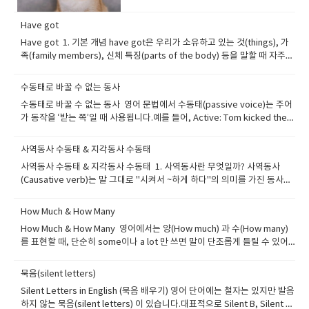
화할 거야. I wanna eat something. → I want to eat something.→ 뭐 좀
많아요.하지만 원어민들은 일상 대화에서
먹고 싶어. I’ve gotta go now. → I’ve got to go now.→ 나 지금 가야
“pretty”를 부사로 자주 사용합니다.그런데
Have got
해. ----이런 표현은 문자 메시지나 대화에서는 자연스럽지만,공식적인 이메
재미있게도, 이 단어는 강하게도, 약하게도,
일이나 비즈니스 글에서는 피하는 게 좋아요. Why do native speakers
애매하게도 의미를 전달할 수 있어요! 1.
Have got 1. 기본 개념 have got은 우리가 소유하고 있는 것(things), 가
say “gonna”, “wanna”, “gotta”?(왜 원어민들은 이런 말을 쓸까?) 원어민
Pretty = Very / Really (강조의 의미) 원어민
족(family members), 신체 특징(parts of the body) 등을 말할 때 자주
들은 이런 단어들을 자주 쓰는데, 이유는 간단해요. 발음하기 쉽고 말이 더
들은 “very”나 “really” 대신 “pretty”를 사
씁니다.→ “가지고 있다 / ~이 있다”라고 해석하면 됩니다. 우리는 우리가
빨라지고 말투가 자연스럽고 부드럽게 들리기 때문이에요. 예를 들어,“I
용해서 감정을 강조해요.이때의 “pretty”는
가진 것에 대해 이야기할 때 I/you/we/they + have got 또는 he/she/it +
수동태로 바꿀 수 없는 동사
am going to study.” 보다 “I’m gonna study.”가 훨씬 자연스럽
긍정적인 느낌으로 “꽤”, “아주” 라는 뜻이에
has got을 사용합니다 . 많은 상황에서 have 와 have got은 같은 의미를
수동태로 바꿀 수 없는 동사 영어 문법에서 수동태(passive voice)는 주어
죠. Gonna = Going to(“Gonna”는 “Going to”의 줄임말) 뜻: ~할 것이다
요. 예문 My brother is pretty talented at
갖습니다. Have got은 have 보다 조금 덜 격식적인 표현입니다 . 우리는 말
가 동작을 ‘받는 쪽’일 때 사용됩니다.예를 들어, Active: Tom kicked the
(미래 계획이나 의도 표현) 형식: 주어 + be동사(’m / ’s / ’re) + gonna + 동
drawing.→ 내 동생은 그림을 꽤 잘 그려
할 때는 have got을 , 글을 쓸 때는 have를 더 많이 사용합니다. They
ball.(톰이 공을 찼다.) Passive: The ball was kicked by Tom.(공은 톰에
사원형 예문: I’m gonna start a new book tonight.→ 오늘 밤에 새 책을
요. We had a pretty good time at the
have got a big garden. = They have a big garden. 2. 기본 문장 I
게 차였다.) 처럼 목적어(Object)가 있어야만 그 목적어가 주어(Subject)로
시작할 거야. Are you gonna join us for dinner?→ 우리랑 저녁 먹을
party.→ 우리는 파티에서 꽤 즐거운 시간을
have got a new backpack. (= I’ve got a new backpack.)→ 나는 새 책
사역동사 수동태 & 지각동사 수동태
올라가 수동태가 됩니다. ▶▶ 따라서 목적어가 없는 동사(=자동사)나 본래
래? She’s not gonna believe this story.→ 그녀는 이 이야기를 믿지 않
보냈어요. The project went pretty
가방을 가지고 있어. She has got two brothers. (= She’s got two
사역동사 수동태 & 지각동사 수동태 1. 사역동사란 무엇일까? 사역동사
수동태로 바꿀 수 없는 동사는 수동태로 만들 수 없습니다. 이번 글에서는
을 거야. 잘못된 예문I’m gonna to start. (✖) I’m gonna starting. (✖) 올
well.→ 그 프로젝트는 꽤 잘 진행됐어요. 🗣
brothers.)→ 그녀는 남동생이 두 명 있어. We have got a small garden.
(Causative verb)는 말 그대로 "시켜서 ~하게 하다"의 의미를 가진 동사입
수동태 불가능한 동사들을 크게 3가지 유형으로 나누어 설명하겠습니다. 1.
바른 형태: I’m gonna start. 즉시 행동할 때도 “just gonna”를 자주 써
TIP: 억양이 밝고 자신감 있으면 “좋다”는 의
(= We’ve got a small garden.)→ 우리는 작은 정원을 가지고 있어. They
니다.대표적인 사역동사에는 make, have, let이 있습니다. make + 목적어
자동사 (Intransitive verbs) 자동사는 목적어가 필요 없는 동사입니다.즉,
요: I’m just gonna check my email.→ 잠깐 이메일만 확인할게. 예측 상
미가 강해요. 2. Pretty = Fairly / Slightly /
have got black hair.→ 그들은 검은 머리를 가지고 있어. have/has got
+ 동사원형 → ~를 시켜서 ~하게 하다have + 목적어 + 동사원형 → ~에게 ~
‘누구/무엇을’이라는 대상이 없어 수동태로 만들 수 없습니다. ▶▶ 대표적인
How Much & How Many
황에서도 사용 가능: Look! It’s gonna snow soon.→ 봐! 곧 눈이 올 것 같
Quite (약화의 의미) 흥미롭게도 “pretty”는
은 일정이 정해진 행사, 질병 또는 추상적인 사물 에도 사용할 수 있습니
하게 하다let + 목적어 + 동사원형 → ~가 ~하게 허락하다 The teacher
자동사: go, come, sleep, die, happen, occur, appear, exist He
아. 미래계획에도 사용 가능: I’m gonna move to another city next
반대로 의미를 약하게 만드는 경우도 있어요.
다 They’ve got a math exam tomorrow morning.→ 그들은 내일 아침
How Much & How Many 영어에서는 양(How much) 과 수(How many)
made the students study.(선생님은 학생들에게 공부하게 했다.) I had
goes to school every day.(그는 매일 학교에 간다.) The school is
year.→ 내년에 다른 도시로 이사할 거야. ---------------------------------
이때는 “조금”, “꽤나”, “그럭저럭” 정도의 완
에 수학 시험이 있어. We’ve got English class after lunch.→ 우리는 점
를 표현할 때, 단순히 some이나 a lot 만 쓰면 말이 단조롭게 들릴 수 있어
my brother fix my bike.(나는 내 동생에게 자전거를 고치게 했다.) She
gone by him. (틀린 표현) A problem happened yesterday.(어제 문제
----------------------- How to Use “Gotta” in English(영어에서
곡한 표현이에요. 예문 I’m pretty sure he’ll
심 먹고 영어 수업이 있어. I’ve got a sore throat, so I can’t sing.→ 나는
요. 자주 쓰는 자연스러운 표현들을 배우면 영어가 훨씬 풍부해집니다. 1.
let her child play outside.(그녀는 아이가 밖에서 놀게 했다.) 2. 사역동
가 발생했다.) A problem was happened. (틀린 표현) She died in the
“Gotta” 사용하는 법) “Gotta”는*“got to”의 짧은 형태예요.무언가를 “해
call me later.→ 그는 나중에 전화할 거라고
목이 아파서 노래를 못해. I've got a good idea!→ 좋은 생각이 났어
(일상적인 소량·다량 표현) ◆ A couple of – 두 개 정도 I need a couple
사의 수동태 사역동사가 수동태로 바뀌면 구조가 조금 달라집니다. (1)
묵음(silent letters)
accident.(그녀는 그 사고로 죽었다.) She was died. (틀린 표현) ▶▶ 포인
야 한다”, 즉 의무나 필요를 표현할 때 사용합니다. 이건 좀 더 편하고 자연스
꽤 확신해요. It’s been a pretty quiet
요! Have/has got은 현재 시제로만 사용됩니다. 과거 시제의 경우 got 없
of pens for my notes.노트 필기를 위해 펜 두 개 정도가 필요해요. ◆​ A
make → be made to + 동사원형 수동태가 되면 to가 붙습니다. Active:
트: 자동사는 목적어가 없으므로 수동태가 불가능하다. 2. 상태 동사
러운 말로,“have to / need to / must”의 대체 표현이에요. 예를 들어, I’ve
Silent Letters in English (묵음 배우기) 영어 단어에는 철자는 있지만 발음
day.→ 오늘은 꽤 조용한 하루였어요. She
이 had를 사용합니다 . I had a blue bike when I was young. 3. 부정문
few – 몇 개 (3~4개 정도) She asked me a few simple questions.그녀
The teacher made the students clean the classroom.(선생님은 학생
(Stative verbs) 상태 동사는 어떤 ‘행위’가 아니라 ‘상태’를 나타내는 동사
gotta go!→ 나 가야 해! You’ve gotta study harder.→ 너 더 열심히 공부
하지 않는 묵음(silent letters) 이 있습니다.대표적으로 Silent B, Silent H,
looked pretty tired after the
(Negatives) He has not got a bike. (= He hasn’t got a bike.)→ 그는
는 나에게 몇 가지 간단한 질문을 했어요. ◆​ Several – 여러 개 (보통 3~7 정