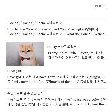
“Gonna”, “Wanna”, “Gotta” 사용하는 법
How to Use “Gonna”, “Wanna”, and “Gotta” in English(영어에서
“Gonna”, “Wanna”, “Gotta” 사용하는 법) What do “Gonna”, “Wanna”,
and “Gotta” mean?(“Gonna”, “Wanna”, “Gotta”의 뜻) 이 세 단어는 실제
로는 긴 문장을 짧게 줄인 비공식 표현이에요.영어 원어민들은 자연스럽게,
Pretty 부사로 쓰일때
빠르고 편하게 말할 때 자주 씁니다. <원래 형태 뜻>gonna going to ~할
것이다wanna want to ~하고 싶다gotta got to ~해야 한다 예를 들어, I’m
Pretty 부사로 쓰일때 “Pretty”는 단순히
gonna call you later. → I’m going to call you later.→ 나중에 너한테 전
“예쁜”이라는 형용사로만 알고 있는 사람들이
화할 거야. I wanna eat something. → I want to eat something.→ 뭐 좀
많아요.하지만 원어민들은 일상 대화에서
먹고 싶어. I’ve gotta go now. → I’ve got to go now.→ 나 지금 가야
“pretty”를 부사로 자주 사용합니다.그런데
Have got
해. ----이런 표현은 문자 메시지나 대화에서는 자연스럽지만,공식적인 이메
재미있게도, 이 단어는 강하게도, 약하게도,
일이나 비즈니스 글에서는 피하는 게 좋아요. Why do native speakers
애매하게도 의미를 전달할 수 있어요! 1.
Have got 1. 기본 개념 have got은 우리가 소유하고 있는 것(things), 가
say “gonna”, “wanna”, “gotta”?(왜 원어민들은 이런 말을 쓸까?) 원어민
Pretty = Very / Really (강조의 의미) 원어민
족(family members), 신체 특징(parts of the body) 등을 말할 때 자주
들은 이런 단어들을 자주 쓰는데, 이유는 간단해요. 발음하기 쉽고 말이 더
들은 “very”나 “really” 대신 “pretty”를 사
씁니다.→ “가지고 있다 / ~이 있다”라고 해석하면 됩니다. 우리는 우리가
빨라지고 말투가 자연스럽고 부드럽게 들리기 때문이에요. 예를 들어,“I
용해서 감정을 강조해요.이때의 “pretty”는
가진 것에 대해 이야기할 때 I/you/we/they + have got 또는 he/she/it +
수동태로 바꿀 수 없는 동사
am going to study.” 보다 “I’m gonna study.”가 훨씬 자연스럽
긍정적인 느낌으로 “꽤”, “아주” 라는 뜻이에
has got을 사용합니다 . 많은 상황에서 have 와 have got은 같은 의미를
수동태로 바꿀 수 없는 동사 영어 문법에서 수동태(passive voice)는 주어
죠. Gonna = Going to(“Gonna”는 “Going to”의 줄임말) 뜻: ~할 것이다
요. 예문 My brother is pretty talented at
갖습니다. Have got은 have 보다 조금 덜 격식적인 표현입니다 . 우리는 말
가 동작을 ‘받는 쪽’일 때 사용됩니다.예를 들어, Active: Tom kicked the
(미래 계획이나 의도 표현) 형식: 주어 + be동사(’m / ’s / ’re) + gonna + 동
drawing.→ 내 동생은 그림을 꽤 잘 그려
할 때는 have got을 , 글을 쓸 때는 have를 더 많이 사용합니다. They
ball.(톰이 공을 찼다.) Passive: The ball was kicked by Tom.(공은 톰에
사원형 예문: I’m gonna start a new book tonight.→ 오늘 밤에 새 책을
요. We had a pretty good time at the
have got a big garden. = They have a big garden. 2. 기본 문장 I