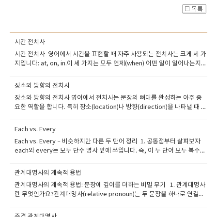
시간 전치사
시간 전치사 영어에서 시간을 표현할 때 자주 사용되는 전치사는 크게 세 가
지입니다: at, on, in.이 세 가지는 모두 언제(when) 어떤 일이 일어나는지를
설명하지만, 사용하는 시점의 단위에 따라 쓰임이 다릅니다. 시간 전치사의
핵심 3인방: at / on / in at – ‘정확한 시각’, ‘짧은 시점’at은 가장 짧고 구체
장소와 방향의 전치사
적인 시간을 나타낼 때 사용합니다. 사용 상황:-정확한 시간-특정 순간-짧은
장소와 방향의 전치사 영어에서 전치사는 문장의 뼈대를 완성하는 아주 중
시점 (점처럼 찍히는 시간) The class starts at 9 a.m. I usually go to
요한 역할을 합니다. 특히 장소(location)나 방향(direction)을 나타낼 때 쓰
bed at midnight. We’ll meet at lunchtime. I woke up at dawn. -포인
이는 전치사는 실제 상황에서 자주 등장하기 때문에, 정확하게 익혀두면 큰
트:at은 마치 시계로 딱 짚을 수 있는 ‘시간의 점’이라고 생각하면 이해가 쉬
도움이 됩니다.1. 장소를 나타내는 전치사장소 전치사는 ‘어디에 위치해 있
워요. on – ‘날짜’, ‘특정한 날’on은 날짜나 요일, 특정한 날을 표현할 때 사
Each vs. Every
는지’를 설명할 때 사용됩니다. 가장 대표적인 전치사는 in, on, at입니다.◆
용합니다. 사용 상황:-날짜 (연도 + 월 + 일)-요일-특별한 날 (e.g. holiday,
Each vs. Every – 비슷하지만 다른 두 단어 정리 1. 공통점부터 살펴보자
in – ~안에in은 어떤 공간의 내부에 있을 때 씁니다.She is in the room. (그
birthday) My birthday is on July 15th. We’ll have a meeting on
each와 every는 모두 단수 명사 앞에 쓰입니다. 즉, 이 두 단어 모두 복수가
녀는 방 안에 있다.)There is milk in the fridge. (냉장고 안에 우유가 있다.)
Monday. I visited my grandparents on Christmas Day. They got
아닌 단수 취급을 해요.Each student is responsible for their own
포인트:in은 어떤 공간이 있고, 그 공간 안쪽에 위치해 있을 때 사용해요.◆​
married on New Year’s Eve. -포인트:on은 ‘달력에 표시할 수 있는 날’에
work.Every car in the parking lot has a parking ticket.이처럼 둘 다 단
on – ~위에on은 어떤 물체가 다른 것의 표면 위에 붙어 있을 때 사용합니
관계대명사의 계속적 용법
사용된다고 생각하면 됩니다. in – ‘긴 시간 범위’, ‘넓은 시점’in은 시간의 범
수 명사와 함께 쓰며, 동사 역시 단수로 받는다는 공통점이 있습니다.하지만
다.The book is on the table. (책이 탁자 위에 있다.)There’s a picture
위가 넓을 때 사용됩니다. 사용 상황:-연도-월-계절-세기-일정 기간 안에 (in
관계대명사의 계속적 용법: 문장에 깊이를 더하는 비밀 무기 1. 관계대명사
이 두 단어는 의미와 강조의 방향에서 큰 차이를 보입니다.2. Each – 하나하
on the wall. (벽에 그림이 걸려 있다.)포인트:on은 ‘접촉’이 핵심입니다. 표
a week 등) She was born in 1995. I visited Japan in March. It often
란 무엇인가요?관계대명사(relative pronoun)는 두 문장을 하나로 연결하
나를 강조할 때Each는 개별적인 항목 하나하나를 강조할 때 사용합니다. 즉,
면 위에 닿아 있는 상태를 말해요.◆​ at – ~에 (정확한 지점)at은 정확한 위치
rains in summer. We’ll finish it in a few days. He’ll be back in two
고, 앞에 나온 명사를 수식하는 역할을 합니다. 대표적인 관계대명사는 다음
전체 집단을 보지 않고 구성 요소 하나하나에 주목하는 표현이에요.Each
나 지점을 나타낼 때 사용합니다.막연한 공간보다는 특정한 점을 가리켜
hours. -포인트:in은 ‘시간의 그릇’처럼 비교적 넓은 기간 안에 뭔가가 있다
과 같아요: who (사람) which (사물, 동물) that (사람, 사물 모두 가능 — 단,
child was given a gift.(각 아이에게 선물이 주어졌다.)→ 아이 하나하나에
주격 관계대명사