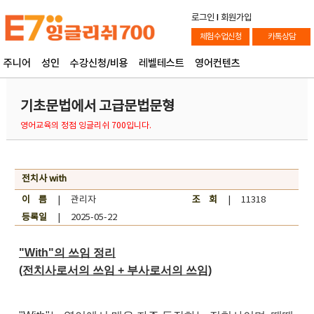
로그인
l
회원가입
체험수업신청
카톡상담
주니어
성인
수강신청/비용
레벨테스트
영어컨텐츠
기초문법에서 고급문법문형
영어교육의 정점 잉글리쉬 700입니다.
전치사 with
이 름
| 관리자
조 회
| 11318
등록일
| 2025-05-22
"With"의 쓰임 정리
(전치사로서의 쓰임 + 부사로서의 쓰임)