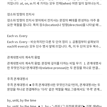
지입니다: at, on, in.이 세 가지는 모두 언제(when) 어떤 일이 일어나는지를
설명하지만, 사용하는 시점의 단위에 따라 쓰임이 다릅니다. 시간 전치사의
핵심 3인방: at / on / in at – ‘정확한 시각’, ‘짧은 시점’at은 가장 짧고 구체
장소와 방향의 전치사
적인 시간을 나타낼 때 사용합니다. 사용 상황:-정확한 시간-특정 순간-짧은
장소와 방향의 전치사 영어에서 전치사는 문장의 뼈대를 완성하는 아주 중
시점 (점처럼 찍히는 시간) The class starts at 9 a.m. I usually go to
요한 역할을 합니다. 특히 장소(location)나 방향(direction)을 나타낼 때 쓰
bed at midnight. We’ll meet at lunchtime. I woke up at dawn. -포인
이는 전치사는 실제 상황에서 자주 등장하기 때문에, 정확하게 익혀두면 큰
트:at은 마치 시계로 딱 짚을 수 있는 ‘시간의 점’이라고 생각하면 이해가 쉬
도움이 됩니다.1. 장소를 나타내는 전치사장소 전치사는 ‘어디에 위치해 있
워요. on – ‘날짜’, ‘특정한 날’on은 날짜나 요일, 특정한 날을 표현할 때 사
Each vs. Every
는지’를 설명할 때 사용됩니다. 가장 대표적인 전치사는 in, on, at입니다.◆
용합니다. 사용 상황:-날짜 (연도 + 월 + 일)-요일-특별한 날 (e.g. holiday,
Each vs. Every – 비슷하지만 다른 두 단어 정리 1. 공통점부터 살펴보자
in – ~안에in은 어떤 공간의 내부에 있을 때 씁니다.She is in the room. (그
birthday) My birthday is on July 15th. We’ll have a meeting on
each와 every는 모두 단수 명사 앞에 쓰입니다. 즉, 이 두 단어 모두 복수가
녀는 방 안에 있다.)There is milk in the fridge. (냉장고 안에 우유가 있다.)
Monday. I visited my grandparents on Christmas Day. They got
아닌 단수 취급을 해요.Each student is responsible for their own
포인트:in은 어떤 공간이 있고, 그 공간 안쪽에 위치해 있을 때 사용해요.◆​
married on New Year’s Eve. -포인트:on은 ‘달력에 표시할 수 있는 날’에
work.Every car in the parking lot has a parking ticket.이처럼 둘 다 단
on – ~위에on은 어떤 물체가 다른 것의 표면 위에 붙어 있을 때 사용합니
관계대명사의 계속적 용법
사용된다고 생각하면 됩니다. in – ‘긴 시간 범위’, ‘넓은 시점’in은 시간의 범
수 명사와 함께 쓰며, 동사 역시 단수로 받는다는 공통점이 있습니다.하지만
다.The book is on the table. (책이 탁자 위에 있다.)There’s a picture
위가 넓을 때 사용됩니다. 사용 상황:-연도-월-계절-세기-일정 기간 안에 (in
관계대명사의 계속적 용법: 문장에 깊이를 더하는 비밀 무기 1. 관계대명사
이 두 단어는 의미와 강조의 방향에서 큰 차이를 보입니다.2. Each – 하나하
on the wall. (벽에 그림이 걸려 있다.)포인트:on은 ‘접촉’이 핵심입니다. 표
a week 등) She was born in 1995. I visited Japan in March. It often
란 무엇인가요?관계대명사(relative pronoun)는 두 문장을 하나로 연결하
나를 강조할 때Each는 개별적인 항목 하나하나를 강조할 때 사용합니다. 즉,
면 위에 닿아 있는 상태를 말해요.◆​ at – ~에 (정확한 지점)at은 정확한 위치
rains in summer. We’ll finish it in a few days. He’ll be back in two
고, 앞에 나온 명사를 수식하는 역할을 합니다. 대표적인 관계대명사는 다음
전체 집단을 보지 않고 구성 요소 하나하나에 주목하는 표현이에요.Each
나 지점을 나타낼 때 사용합니다.막연한 공간보다는 특정한 점을 가리켜
hours. -포인트:in은 ‘시간의 그릇’처럼 비교적 넓은 기간 안에 뭔가가 있다
과 같아요: who (사람) which (사물, 동물) that (사람, 사물 모두 가능 — 단,
child was given a gift.(각 아이에게 선물이 주어졌다.)→ 아이 하나하나에
주격 관계대명사
요.I’m at the bus stop. (나는 버스 정류장에 있어.)She is at school now.
는 느낌이에요. 시간 전치사 한눈에 정리표 at 정확한 시각, 짧은 시점 at
계속적 용법에서는 사용 불가) whose (소유격) whom (격식체에서 목적
게 각각 선물이 주어졌다는 의미.She looked at each painting carefully.
(그녀는 지금 학교에 있어.)포인트:at은 ‘점(Point)’의 개념입니다. 위치가 정
주격 관계대명사 ■ 주격 관계대명사란 무엇인가요?먼저, 관계대명사는 두
7:00, at night, at noon on 날짜, 요일, 특정한 날 on Monday, on
격) 예를 들어 볼까요? This is the girl who sings well.(이 아이는 노래를
(그녀는 그림 하나하나를 유심히 살펴봤다.)→ 하나씩 다 살펴봤다는
확하게 지정될 때 쓰는 거예요.2. 방향을 나타내는 전치사방향 전치사는 ‘어
문장을 하나로 연결해주는 ‘다리’ 같은 역할을 해요.그중에서도 ‘주격’ 관계
Christmas, on July 4th in 월, 연도, 계절, 긴 시간 범위 in 2022, in May,
잘 부르는 아이야.) 여기서 who sings well이 관계절이고, 이 절이 앞의 the
뜻.Each는 두 개 이상의 대상을 말할 때 사용할 수 있으며, 두 개만 있을 때도
디로 이동하는가’를 설명할 때 사용됩니다. 대표적으로 to, into, onto, out
대명사는 연결된 문장에서 주어 역할을 하며, 앞에 있는 명사(=선행사)를 더
in the morning, in winter 헷갈리기 쉬운 표현 비교 ___ the morning in
girl을 수식하고 있어요. 2. 계속적 용법이란?관계절에는 크게 두 가지 용법
쓸 수 있는 표현입니다.I gave a cookie to each of the two boys.(두 소
of, off 등이 있어요.◆​ to – ~로 (목적지 향해)to는 어떤 지점이나 사람을 향
자세히 설명해줍니다. 예를 들어, I know a man.He is a doctor. 이 두 문장
오전은 하루 중 넓은 시간대 ___ Monday on 요일은 날짜 개념 ___ 3 p.m.
이 있습니다: 제한적 용법 (restrictive clause):필수적인 정보를 제공해주
by, until, by the time
년에게 각각 쿠키를 하나씩 줬다.)주요 특징 요약:개별적, 분리적두 개 이상
해 이동하는 방향을 나타냅니다.I’m going to the library. (나는 도서관으
을 자연스럽게 하나로 합치면: I know a man who is a doctor. 이때 who
at 정확한 시각 ___ 2021in 연도는 긴 시간 범위 ___ my birthday on 특정
는 절. 없으면 문장의 의미가 달라집니다. 계속적 용법 (non-restrictive
에서 사용 가능강한 "하나하나 따로따로"의 뉘앙스3. Every – 전체 집단의
by, until, by the time ★ 1. by – “~까지 (그 이전에 완료)”▶ 기본 개념by
로 가는 중이다.)She gave the book to me. (그녀는 그 책을 나에게 주었