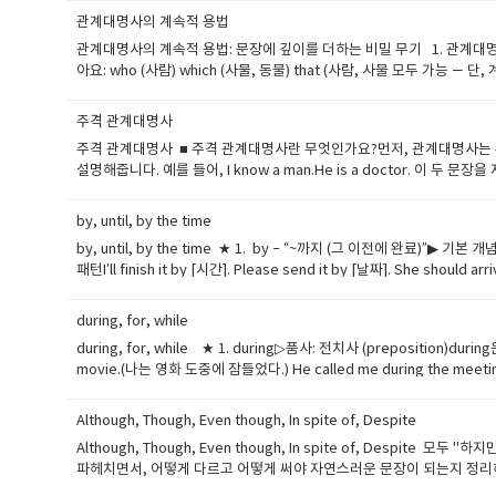
물이 주어졌다는 의미.She looked at each painting caref
onto는 어떤 것의 위로 올라가는 동작을 나타냅니다.The cat jumped ont
관계대명사의 계속적 용법
다.I gave a cookie to each of the two boys.(두 소
onto와 into는 움직임이 동반된 전치사입니다.◆​ out of – ~밖으로out o
관계대명사의 계속적 용법: 문장에 깊이를 더하는 비밀 무기 1. 관계대명사
‘모든’이라는 뜻으로, 집단 전체를 하나의 덩어리로 보면서 보편적인 사실이나 
(책을 가방 밖으로 꺼내라.)◆​ off – ~에서 떨어져off는 어떤 것에서 떨어져 나
아요: who (사람) which (사물, 동물) that (사람, 사물 모두 가능 — 
학생들 개개인보다는 전체 집단을 규정하는 느낌.Every morning, I g
장소/방향 전치사 연습 문제 & 해설[Part 1] 빈칸에 들어갈 전치사를 고르세요.(보기: in
이야.) 여기서 who sings well이 관계절이고, 이 절이 앞의 the gi
니다.주요 특징 요약:일반적, 포괄적세 개 이상일 때 사용규칙적 반복, 일반적인 진
므로 공간 내부를 나타내는 전치사 in이 맞습니다.2. He sat ___ the chai
의 의미가 달라집니다. 계속적 용법 (non-restrictive clause
satisfied with the service.→ 모든 손님이 만족했다는 전체적인 평가.I
주격 관계대명사
라가는 동작’일 때 쓰여요.3. I’m waiting ___ the corner of the st
만들고, 독자에게 더 많은 정보를 친절하게 알려주는 역할을 합니다. 예문 1:My brot
칙.5. Each와 Every의 특별한 용법Each of + 복수 명사Each of the st
the toy.a) ontob) onc) tod) at정답: a) onto해설: ‘소파 위로 뛰어
주격 관계대명사 ■ 주격 관계대명사란 무엇인가요?먼저, 관계대명사는 두
York"은 부가적인 정보입니다.남동생이 뉴욕에 산다는 건 중요하지 않은 추가 정보
린다.)반복적인 시간 표현이나 거리, 간격 등에 자주 쓰여요.6. 실수 피하기 – 이런 건
‘방 안으로 들어가는 동작’을 설명하므로, into가 올바른 전치사입니다.6. Please
설명해줍니다. 예를 들어, I know a man.He is a doctor. 이 두 
— 그것은 파리에 있다.) ---- "which is in Paris"는 에펠
명사와 써야 하므로 틀림!마무리 팁어떤 것이 '개별적으로' 다뤄지는 상황
니다.7. We are going ___ the amusement park this weekend.a
주어 역할을 하는 관계대명사를 주격 관계대명사라고 해요. 이때 사용되는 대표
말 그대로 정보를 "제한"합니다. 즉, 앞에 나온 명사를 한정짓는 중요한 정보를 담
잘 구분해서 써야 문맥의 정확도가 올라갑니다.
to정답: a) out of해설: ‘필통 밖으로 꺼내다’는 의미이므로, 공간 밖으로 나오
1. who – 사람을 설명할 때 사용who는 앞에 나오는 명사가 사람일 때 사용
공부하는 학생들만 시험에 합격할 것이다.) 이 문장에서 "who study har
by, until, by the time
는 상태를 나타내므로 in이 적절합니다.10. He fell ___ the ladder wh
하다. I met a girl who speaks Spanish fluently.→ 나는
는 것으로 들릴 수 있죠. 따라서 이 관계절은 반드시 필요합니다. 쉼표도
by, until, by the time ★ 1. by – “~까지 (그 이전에 완료
into해설: 가게 안으로 들어가는 동작을 묘사하므로 into가 맞습니다.12. Th
설명할 때 사용which는 앞에 나오는 명사가 사물이나 동물일 때 사용돼요.사람이 아닌 
teacher, who studied in the UK, speaks English ve
패턴I’ll finish it by [시간]. Please send it by [날짜]. She shou
has blue eyes.→ 나는 파란 눈을 가진 고양이를 봤어. 여기서 which는
이 없어도 문장은 여전히 완전해요: My teacher speaks Englis
일까지 제출해줄 수 있나요? We need to leave by noon.→ 우리는 정오까지
관계대명사예요.사람이든, 사물이든 구분하지 않고 모두 사용할 수 있어요. 비격식적이
하고, 계속적 용법은 "설명과 부연"을 담당한다고 볼 수 있습니다. 5.
weekend.→ 그녀는 주말까지 전화하겠다고 약속했어요. ▶ ​주의할 점by는 그 
like the car that goes fast.→ 나는 빨리 달리는 차를 좋아해.(‘tha
during, for, while
‘that’은 절대 사용할 수 없다는 것이에요. 이는 아주 중요한 문법 규칙 중 하나입니
은 어떤 동작이나 상태가 그 시점까지 계속된다는 뜻입니다.중요한 건 지속입니다. 시작 →
능) ---참고: 문어체나 격식을 차린 문장에서는 ‘that’보다는 ‘who’나
인 에밀리는 오늘 밤 연주할 예정이다.) 이 문장에서 "who is a tal
during, for, while ★ 1. during▷​품사: 전치사 (preposition
[누가] arrived. She didn’t leave until [시점]. ▶ ​ 회화 예문I s
물 that → 사람과 사물 모두 가능 (범용적이고 자주 사용됨) 주어 역할이기 때
whom이 점점 드물어지고 있어, 말할 때는 대부분 who나 생략된 형태로 사용되죠. 
movie.(나는 영화 도중에 잠들었다.) He called me during the mee
until lunch time.→ 그는 점심때까지 아무것도 먹지 않았어요. Don’t go ho
치는 그 소년은 내 사촌이다.(who = the boy, 주어 역할) I know the wom
는 whose를 씁니다. 이건 사람뿐 아니라 사물에도 사용할 수 있어요. This bui
사와 함께 써야 한다. 시간의 흐름이 아니라 특정 시간 내에 어떤 일이 있었음을
요. ▶ ​ 헷갈리기 쉬운 문장 비교 I studied until midnight. (자정까지 공
이크가 맛있어 보인다. This is the movie which won the award.→ 이
합니다. The dog, which was rescued from the shelt
니다.▷​ 의미: “~ 동안 (지속적인 시간)” I stayed in Paris for two w
사건을 연결하며, 하나의 일이 일어날 때쯤 다른 일이 이미 일어났음을 나타냅니
Although, Though, Even though, In spite of, Despite
stories.→ 나는 실제 이야기를 들려주는 책들을 좋아한다. ---Tip: 
구분해야 한다는 점도 잊지 마세요. 그리고 계속적 용법에서는 절대 ‘tha
동안 기다렸다.) ▷​ 핵심 포인트:for + 시간의 길이: 기간의 전체 지속 시간
the time [S + V], [다른 일]. [일] by the time [S + V]. ▶ ​ 회화
that are in the garden are mine. ■ ​주의할 점1. 관계대명사를 
Although, Though, Even though, In spite of, D
전달할 수 있음. -- 글쓰기에서 매끄러움: 딱딱한 문장을 피하고, 부드러
다른 일이 일어났음을 나타냅니다. ▷​ 뒤에는 주어 + 동사 구조의 절(clause)이 
arrive.→ 네가 도착할 무렵엔 그는 이미 떠났을 거야. By the time we fini
목적격 관계대명사와 혼동 금지주격은 관계절 안에서 주어 역할,목적격은 관계절 안에서 목적어 
파헤치면서, 어떻게 다르고 어떻게 써야 자연스러운 문장이 되는지 정리해 드릴게
어떻게 쓰는지 몇 가지 예문을 통해 확인해볼게요! My father, who retired 
listened to music while studying.(그녀는 공부 하면서 음악을 들었
전화했을 때쯤에는 그녀는 이미 자고 있었어. By the time they realized
어) → 문장에서 동사의 주어가 빠졌는지, 목적어가 빠졌는지를 체크하면 구분이 쉬
문장 앞이나 중간에 모두 올 수 있습니다.차이점:Though는 좀 더 구어체적인 
a bestseller.(내가 어제 산 그 책은 벌써 베스트셀러가 되었다.) Jenny, w