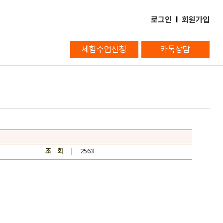
로그인
l
회원가입
체험수업신청
카톡상담
조 회
| 2563