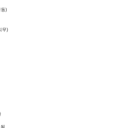
동)
의무)
다
용됨