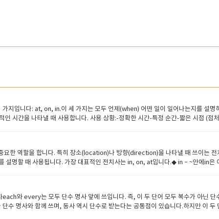
지입니다: at, on, in.이 세 가지는 모두 언제(when) 어떤 일이 일어나는지를 
 구체적인 시간을 나타낼 때 사용합니다. 사용 상황:-정확한 시간-특정 순간-짧은 시점 (점처럼 찍히는 시간)
awn. -포인트:at은 마치 시계로 딱 짚을 수 있는 ‘시간의 점’이라고 생각하면 이해가 쉬워요. on
thday is on July 15th. We’ll have a meeting on Monday. I visited my gran
 in – ‘긴 시간 범위’, ‘넓은 시점’in은 시간의 범위가 넓을 때 사용됩니다. 사용 상황:-연
 역할을 합니다. 특히 장소(location)나 방향(direction)을 나타낼 때 쓰이
r. We’ll finish it in a few days. He’ll be back in two hours. -포인트
 때 사용됩니다. 가장 대표적인 전치사는 in, on, at입니다.◆ in – ~안에in은 어떤 
 특정한 날 on Monday, on Christmas, on July 4th in 월, 연도, 계절, 긴 시간 범위 i
)포인트:in은 어떤 공간이 있고, 그 공간 안쪽에 위치해 있을 때 사용해요.◆​ on – ~위에on은
 요일은 날짜 개념 ___ 3 p.m. at 정확한 시각 ___ 2021in 연도는 긴 시간 범위 ___ my
e wall. (벽에 그림이 걸려 있다.)포인트:on은 ‘접촉’이 핵심입니다. 표면 위에 닿아 있는 상태
e party is on Saturday night. ❌ I usually get up on 6 a.m. I usually get up at
나는 버스 정류장에 있어.)She is at school now. (그녀는 지금 학교에 있어.)포인트:
ch와 every는 모두 단수 명사 앞에 쓰입니다. 즉, 이 두 단어 모두 복수가 아닌 단수 취급을 해요
대표적으로 to, into, onto, out of, off 등이 있어요.◆​ to – ~로 (목
 ticket.이처럼 둘 다 단수 명사와 함께 쓰며, 동사 역시 단수로 받는다는 공통점이 있습니다.하지
 the book to me. (그녀는 그 책을 나에게 주었다.)포인트:to는 목적지, 목표 지점을 향
 집단을 보지 않고 구성 요소 하나하나에 주목하는 표현이에요.Each child was giv
어갔다.)She jumped into the pool. (그녀는 수영장 안으로 뛰어들었다.)포인트:int