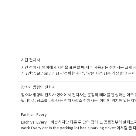
시간 전치사
시간 전치사 영어에서 시간을 표현할 때 자주 사용되는 전치사는 크게 세 가
심 3인방: at / on / in at – ‘정확한 시각’, ‘짧은 시점’at은 가장 짧고
midnight. We’ll meet at lunchtime. I woke up at d
상황:-날짜 (연도 + 월 + 일)-요일-특별한 날 (e.g. holiday, birthday) My bir
장소와 방향의 전치사
Eve. -포인트:on은 ‘달력에 표시할 수 있는 날’에 사용된다고 생각하면 됩니다.
장소와 방향의 전치사 영어에서 전치사는 문장의 뼈대를 완성하는 아주 중요한
1995. I visited Japan in March. It often rains in summe
됩니다.1. 장소를 나타내는 전치사장소 전치사는 ‘어디에 위치해 있는지’를 설명할
표 at 정확한 시각, 짧은 시점 at 7:00, at night, at noon on 날짜, 요일,
있다.)There is milk in the fridge. (냉장고 안에 우유가 있다.
교 ___ the morning in 오전은 하루 중 넓은 시간대 ___ Monday on
the table. (책이 탁자 위에 있다.)There’s a picture on th
on 1997. I was born in 1997. ❌ The party is in Saturday night. Th
Each vs. Every
니다.막연한 공간보다는 특정한 점을 가리켜요.I’m at the bus stop. (
Each vs. Every – 비슷하지만 다른 두 단어 정리 1. 공통점부터 살펴보자ea
향을 나타내는 전치사방향 전치사는 ‘어디로 이동하는가’를 설명할 때 사용됩니다. 
work.Every car in the parking lot has a parking
going to the library. (나는 도서관으로 가는 중이다.)She gave
강조할 때Each는 개별적인 항목 하나하나를 강조할 때 사용합니다. 즉, 전체
작을 표현합니다.He walked into the room. (그는 방 안으로 걸어 들