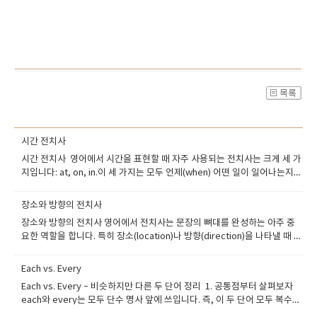
시간 전치사
시간 전치사 영어에서 시간을 표현할 때 자주 사용되는 전치사는 크게 세 가
지입니다: at, on, in.이 세 가지는 모두 언제(when) 어떤 일이 일어나는지를
설명하지만, 사용하는 시점의 단위에 따라 쓰임이 다릅니다. 시간 전치사의
핵심 3인방: at / on / in at – ‘정확한 시각’, ‘짧은 시점’at은 가장 짧고 구체
장소와 방향의 전치사
적인 시간을 나타낼 때 사용합니다. 사용 상황:-정확한 시간-특정 순간-짧은
장소와 방향의 전치사 영어에서 전치사는 문장의 뼈대를 완성하는 아주 중
시점 (점처럼 찍히는 시간) The class starts at 9 a.m. I usually go to
요한 역할을 합니다. 특히 장소(location)나 방향(direction)을 나타낼 때 쓰
bed at midnight. We’ll meet at lunchtime. I woke up at dawn. -포인
이는 전치사는 실제 상황에서 자주 등장하기 때문에, 정확하게 익혀두면 큰
트:at은 마치 시계로 딱 짚을 수 있는 ‘시간의 점’이라고 생각하면 이해가 쉬
도움이 됩니다.1. 장소를 나타내는 전치사장소 전치사는 ‘어디에 위치해 있
워요. on – ‘날짜’, ‘특정한 날’on은 날짜나 요일, 특정한 날을 표현할 때 사
Each vs. Every
는지’를 설명할 때 사용됩니다. 가장 대표적인 전치사는 in, on, at입니다.◆
용합니다. 사용 상황:-날짜 (연도 + 월 + 일)-요일-특별한 날 (e.g. holiday,
Each vs. Every – 비슷하지만 다른 두 단어 정리 1. 공통점부터 살펴보자
in – ~안에in은 어떤 공간의 내부에 있을 때 씁니다.She is in the room. (그
birthday) My birthday is on July 15th. We’ll have a meeting on
each와 every는 모두 단수 명사 앞에 쓰입니다. 즉, 이 두 단어 모두 복수가
녀는 방 안에 있다.)There is milk in the fridge. (냉장고 안에 우유가 있다.)
Monday. I visited my grandparents on Christmas Day. They got
아닌 단수 취급을 해요.Each student is responsible for their own