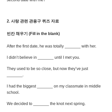
2.
사랑 관련 관용구 퀴즈 자료
빈칸 채우기 (Fill in the blank)
After the first date, he was totally _______ with her.
I didn’t believe in _______ until I met you.
They used to be so close, but now they’ve just
_______.
I had the biggest _______ on my classmate in middle
school.
We decided to _______ the knot next spring.