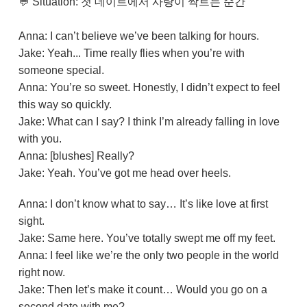
💬 Situation: 첫 데이트에서 사랑이 싹트는 순간
Anna: I can’t believe we’ve been talking for hours.
Jake: Yeah... Time really flies when you’re with
someone special.
Anna: You’re so sweet. Honestly, I didn’t expect to feel
this way so quickly.
Jake: What can I say? I think I’m already falling in love
with you.
Anna: [blushes] Really?
Jake: Yeah. You’ve got me head over heels.
Anna: I don’t know what to say… It’s like love at first
sight.
Jake: Same here. You’ve totally swept me off my feet.
Anna: I feel like we’re the only two people in the world
right now.
Jake: Then let’s make it count… Would you go on a
second date with me?