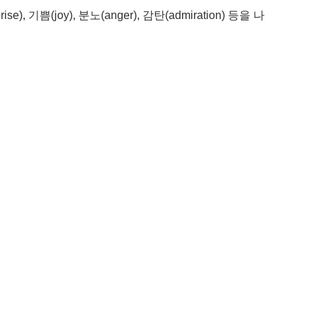
기쁨(joy), 분노(anger), 감탄(admiration) 등을 나