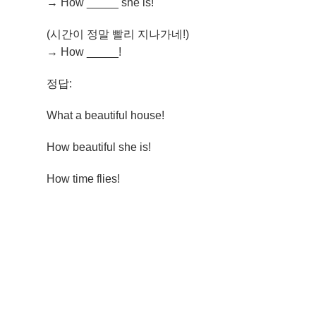
→ How _____ she is!
(시간이 정말 빨리 지나가네!)
→ How _____!
정답:
What a beautiful house!
How beautiful she is!
How time flies!