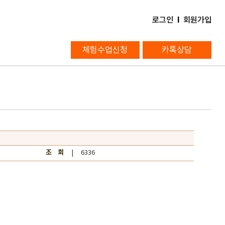
로그인
l
회원가입
체험수업신청
카톡상담
조 회
| 6336