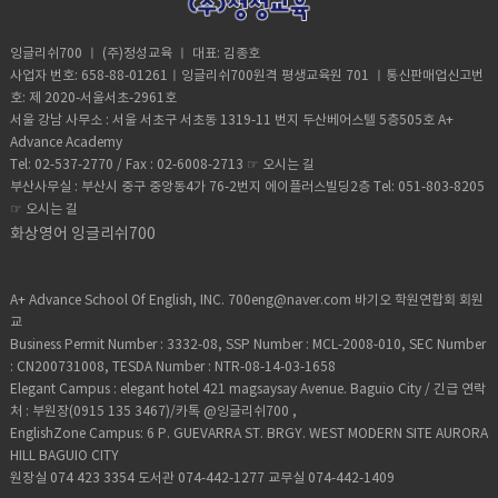
regularly. 우리는 정기적으로 만나지 못하고 있다. 의문 Have you been
략 가능 (예: The book (that) I read) 사용 빈도 회화와 글쓰기 모두에서 매
five times this month. (우리는 이번 달에 헬스장에 다섯 번 갔습니
산, 횟수는 가산 (ex. two times) 🔹 예문I ate some chicken for lunch.
waiting long? 오래 기다리고 있었나요? Has it been raining all day? 하
우 자주 사용됨 학습 팁사람, 사물, 개념 구분 없이 편하게 쓰고 싶을 땐 that
다.)Present Perfect Continuous: We have been going to the gym
나는 점심으로 닭고기를 먹었어요. (불가산) There are three chickens in
루 종일 비가 오고 있나요? 부정-의문 Haven’t they been doing their
사용! 주격/목적격 모두 사용 가능하되, 목적격일 때는 생략 가능 최상급, 모
잉글리쉬700 ㅣ (주)정성교육 ㅣ 대표: 김종호
regularly. (우리는 꾸준히 헬스장에 다니고 있습니다.)----------------------
the yard.마당에 닭이 세 마리 있어요. (가산) She gave me a paper to
homework? 그들은 숙제를 안 하고 있었나요? Hasn’t she been using
든 것(all, everything), the only 다음에는 거의 that 사용
사업자 번호: 658-88-01261ㅣ잉글리쉬700원격 평생교육원 701 ㅣ통신판매업신고번
-​Simple Present: They watch TV in the evening. (그들은 저녁에 TV를
read.그녀는 내가 읽을 논문을 하나 줬어요. (가산) We need paper for
her phone? 그녀는 계속 휴대폰을 사용하고 있지 않았나요? 사용 포인트-
호: 제 2020-서울서초-2961호
봅니다.)Present Continuous: They are watching TV now. (그들은 지금
the printer.우리는 프린터에 쓸 종이가 필요해요. (불가산) I met him
행동의 “지속 시간” : I’ve been working since 9 a.m. -최근 반복으로 인한
TV를 보고 있습니다.)Present Perfect: They have watched that drama
서울 강남 사무소 : 서울 서초구 서초동 1319-11 번지 두산베어스텔 5층505호 A+
three times last month.나는 지난달에 그를 세 번 만났어요. (가산) Time
결과 : She’s tired because she’s been traveling. -팁 : “How long
before. (그들은 그 드라마를 본 적이 있습니다.)Present Perfect
Advance Academy
heals all wounds.시간은 모든 상처를 치유해 줘요. (불가산) There are
have you been ~ ?” 패턴으로 질문-응답 연습을 해 보세요.예) How long
Continuous: They have been watching TV since dinner. (그들은 저녁
Tel: 02-537-2770 / Fax : 02-6008-2713 ☞
오시는 길
two lights in this room.이 방에는 전등이 두 개 있어요. (가산) The light
have you been learning English? – I’ve been learning for five
식사 후 계속 TV를 보고 있습니다.)-----------------------​Simple Present:
부산사무실 : 부산시 중구 중앙동4가 76-2번지 에이플러스빌딩2층 Tel: 051-803-8205
was too bright.그 빛은 너무 밝았어요. (불가산) 4. 수량 표현 정리가산명
years. ​
My cat sleeps on the bed. (내 고양이는 침대에서 잡니다.)Present
☞
오시는 길
사와 불가산명사는 함께 사용하는 수량 표현이 다릅니다. 각각의 표현이 어
Continuous: My cat is sleeping on the bed now. (내 고양이는 지금 침
느 명사에 쓰이는지 아래와 같이 구분할 수 있습니다. 가산명사에 사용되는
화상영어 잉글리쉬700
대에서 자고 있습니다.)Present Perfect: My cat has slept on that bed
수량 표현a/an: 한 개(단수)를 나타낼 때 사용합니다.예: a book, an
many times. (내 고양이는 그 침대에서 여러 번 잤습니다.)Present
apple many: "많은"의 뜻으로, 복수형 가산명사와 함께 사용됩니다.예:
Perfect Continuous: My cat has been sleeping there all day. (내 고
many students, many cars some: "약간의, 몇몇"이라는 뜻으로 긍정문
A+ Advance School Of English, INC. 700eng@naver.com 바기오 학원연합회 회원
양이는 하루 종일 그곳에서 자고 있습니다.)-----------------------​Simple
에서 사용되며, 가산명사 복수형에도 사용할 수 있습니다.예: some
교
Present: It rains a lot in summer. (여름에는 비가 자주 옵니다.)Present
oranges, some friends a few / few: "조금 있는 / 거의 없는"이라는 뜻
Business Permit Number : 3332-08, SSP Number : MCL-2008-010, SEC Number
Continuous: It is raining now. (지금 비가 오고 있습니다.)Present
으로 가산명사 복수형에 사용됩니다.예: a few pencils (연필 몇 자루), few
: CN200731008, TESDA Number : NTR-08-14-03-1658
Perfect: It has rained all day. (하루 종일 비가 왔습니다.)Present
people (거의 없는 사람들) 불가산명사에 사용되는 수량 표현much: "많
Elegant Campus : elegant hotel 421 magsaysay Avenue. Baguio City / 긴급 연락
Perfect Continuous: It has been raining since this morning. (아침부
은"의 뜻으로, 셀 수 없는 명사와 함께 사용됩니다.예: much water, much
처 : 부원장(0915 135 3467)/카톡 @잉글리쉬700 ,
터 계속 비가 오고 있습니다.)-----------------------​Simple Present: I read
information some: 가산명사뿐 아니라 불가산명사에도 사용됩니다.예:
EnglishZone Campus: 6 P. GUEVARRA ST. BRGY. WEST MODERN SITE AURORA
books often. (나는 자주 책을 읽습니다.)Present Continuous: I am
some milk, some advice a little / little: "약간 있는 / 거의 없는"의 뜻으
HILL BAGUIO CITY
reading a novel now. (나는 지금 소설을 읽고 있습니다.)Present
로 불가산명사와 함께 사용됩니다.예: a little sugar (약간의 설탕), little
원장실 074 423 3354 도서관 074-442-1277 교무실 074-442-1409
Perfect: I have read 10 books this year. (나는 올해 책을 10권 읽었습
time (거의 없는 시간) 요약 팁many, a few, few는 셀 수 있는 명사(가산