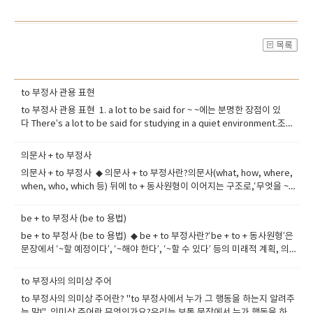
to 부정사 관용 표현
to 부정사 관용 표현 1. a lot to be said for ~ ~에는 분명한 장점이 있
다 There’s a lot to be said for studying in a quiet environment.조용
한 환경에서 공부하는 데는 확실한 장점이 있어요. -- 활용: 어떤 사안의 긍정
적 측면을 강조할 때 2. remains to be seen아직 두고 봐야 한다, 확실하
의문사 + to 부정사
지 않다 It remains to be seen if this new app will attract users.이 새
의문사 + to 부정사 ◆ 의문사 + to 부정사란?의문사(what, how, where,
로운 앱이 사용자들에게 인기를 끌지는 두고 봐야 해요. -- 활용: 미래 결과가
when, who, which 등) 뒤에 to + 동사원형이 이어지는 구조로,‘무엇을 ~해
불확실할 때 사용 3. to be fair공평하게 말하자면, 객관적으로 보면 To be
야 할지’, ‘어떻게 ~해야 할지’, ‘언제 ~해야 할지’ 등의 의미를 전달합니다. --
fair, he did try his best under pressure.공평하게 말하자면, 그는 압박
-- 말 그대로 ‘의문사 + ~할 것’이라는 뜻을 담고 있고, 특히 간접 의문문이나
속에서도 최선을 다했어요. -- 활용: 비판적 말 앞에서 균형 잡힌 시각을 줄
be + to 부정사 (be to 용법)
목적어로 자주 사용됩니다. ◆ ​ 의문사 + to 부정사 구조의 기본 형태 what
때 4. to be honest솔직히 말하자면 To be honest, I found the lecture
be + to 부정사 (be to 용법) ◆ be + to 부정사란?‘be + to + 동사원형’은
무엇을 ~해야 할지 I don't know what to say. how 어떻게 ~할지 She
a bit boring.솔직히 그 강의는 좀 지루했어요. -- 활용: 개인적인 솔직한 의
문장에서 ‘~할 예정이다’, ‘~해야 한다’, ‘~할 수 있다’ 등의 미래적 계획, 의
knows how to cook Italian food. where 어디서 ~할지 Do you know
견을 덧붙일 때 5. to sum up요약하자면 To sum up, we need better
무, 가능성, 운명 등을 나타내는 아주 중요한 표현입니다. 격식 있는 문장이
where to go? when 언제 ~할지 Tell me when to start. who 누구를 ~해
communication and clear goals.요약하자면, 우리는 더 나은 소통과 명
나 뉴스, 규칙, 명령문 등에서도 자주 사용돼요.◆ ​ be to 용법의 5가지 주요
야 할지 He asked who to call. which 어떤 것을 ~할지 I can't decide
to 부정사의 의미상 주어
확한 목표가 필요해요. -- 활용: 결론 또는 정리할 때 문장 도입부에 자주 사
쓰임① 미래 예정 (계획): 정해진 일정이나 공식 계획을 말할 때The
which to choose. ---- 의문사 뒤에 ‘to 부정사’가 붙어서 명사 역할을 하
용 6. to put it mildly조심스럽게 표현하자면, 순화해서 말하자면 The
to 부정사의 의미상 주어란? "to 부정사에서 누가 그 행동을 하는지 알려주
president is to visit Japan next week.대통령은 다음 주에 일본을 방문
며,---- 보통은 생략된 주어가 'I, you, he' 같은 사람이라는 걸 암묵적으로
manager was unprepared, to put it mildly.그 매니저는 준비가 안 되어
는 말!" 의미상 주어란 무엇인가요?우리는 보통 문장에서 누가 행동을 하는