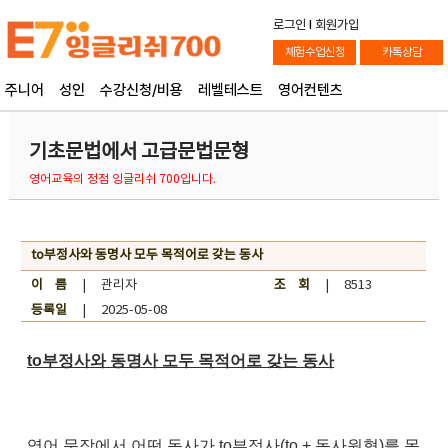
로그인
l
회원가입
체험수업신청
카톡상담
주니어
성인
수강신청/비용
레벨테스트
영어컨텐츠
기초문법에서 고급문법문형
영어교육의 정점 잉글리쉬 700입니다.
to부정사와 동명사 모두 목적어로 갖는 동사
이 름
| 관리자
조 회
| 8513
등록일
| 2025-05-08
to부정사와 동명사 모두 목적어로 갖는 동사
영어 문장에서 어떤 동사가 to부정사(to + 동사원형)를 목