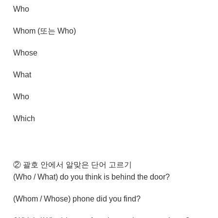
Who
Whom (또는 Who)
Whose
What
Who
Which
② 괄호 안에서 알맞은 단어 고르기
(Who / What) do you think is behind the door?
(Whom / Whose) phone did you find?