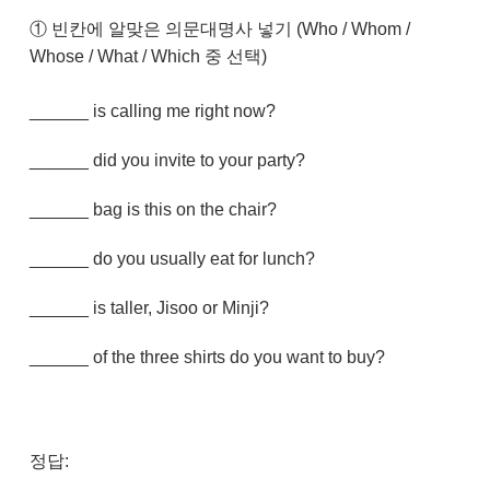
① 빈칸에 알맞은 의문대명사 넣기 (Who / Whom /
Whose / What / Which 중 선택)
______ is calling me right now?
______ did you invite to your party?
______ bag is this on the chair?
______ do you usually eat for lunch?
______ is taller, Jisoo or Minji?
______ of the three shirts do you want to buy?
정답: