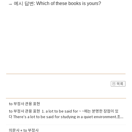
→ 예시 답변: Which of these books is yours?
to 부정사 관용 표현
to 부정사 관용 표현 1. a lot to be said for ~ ~에는 분명한 장점이 있
다 There’s a lot to be said for studying in a quiet environment.조용
한 환경에서 공부하는 데는 확실한 장점이 있어요. -- 활용: 어떤 사안의 긍정
적 측면을 강조할 때 2. remains to be seen아직 두고 봐야 한다, 확실하
의문사 + to 부정사