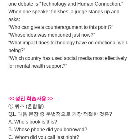
one debate is “Technology and Human Connection.”
When one speaker finishes, a judge stands up and
asks:
“Who can give a counterargument to this point?”
“Whose idea was mentioned just now?”
“What impact does technology have on emotional well-
being?”
“Which country has used social media most effectively
for mental health support?”
<< 성인 학습자용 >>
① 퀴즈 (혼합형)
Q1. 다음 문장 중 문법적으로 가장 적절한 것은?
A. Who’s book is this?
B. Whose phone did you borrowed?
C. Whom did you call last night?