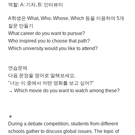
역할: A: 기자, B: 인터뷰이
A학생은 What, Who, Whose, Which 등을 이용하여 5개
질문 만들기
What career do you want to pursue?
Who inspired you to choose that path?
Which university would you like to attend?
연습문제
다음 문장을 영어로 말해보세요.
"너는 이 중에서 어떤 영화를 보고 싶어?"
→ Which movie do you want to watch among these?
🔹
During a debate competition, students from different
schools gather to discuss global issues. The topic of