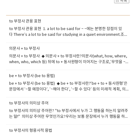
to 부정사 관용 표현
to 부정사 관용 표현 1. a lot to be said for ~ ~에는 분명한 장점이 있
다 There’s a lot to be said for studying in a quiet environment.조용
한 환경에서 공부하는 데는 확실한 장점이 있어요. -- 활용: 어떤 사안의 긍정
적 측면을 강조할 때 2. remains to be seen아직 두고 봐야 한다, 확실하
의문사 + to 부정사
지 않다 It remains to be seen if this new app will attract users.이 새
의문사 + to 부정사 ◆ 의문사 + to 부정사란?의문사(what, how, where,
로운 앱이 사용자들에게 인기를 끌지는 두고 봐야 해요. -- 활용: 미래 결과가
when, who, which 등) 뒤에 to + 동사원형이 이어지는 구조로,‘무엇을 ~해
불확실할 때 사용 3. to be fair공평하게 말하자면, 객관적으로 보면 To be
야 할지’, ‘어떻게 ~해야 할지’, ‘언제 ~해야 할지’ 등의 의미를 전달합니다. --
fair, he did try his best under pressure.공평하게 말하자면, 그는 압박
-- 말 그대로 ‘의문사 + ~할 것’이라는 뜻을 담고 있고, 특히 간접 의문문이나
속에서도 최선을 다했어요. -- 활용: 비판적 말 앞에서 균형 잡힌 시각을 줄
be + to 부정사 (be to 용법)
목적어로 자주 사용됩니다. ◆ ​ 의문사 + to 부정사 구조의 기본 형태 what
때 4. to be honest솔직히 말하자면 To be honest, I found the lecture
be + to 부정사 (be to 용법) ◆ be + to 부정사란?‘be + to + 동사원형’은
무엇을 ~해야 할지 I don't know what to say. how 어떻게 ~할지 She
a bit boring.솔직히 그 강의는 좀 지루했어요. -- 활용: 개인적인 솔직한 의
문장에서 ‘~할 예정이다’, ‘~해야 한다’, ‘~할 수 있다’ 등의 미래적 계획, 의
knows how to cook Italian food. where 어디서 ~할지 Do you know
견을 덧붙일 때 5. to sum up요약하자면 To sum up, we need better
무, 가능성, 운명 등을 나타내는 아주 중요한 표현입니다. 격식 있는 문장이
where to go? when 언제 ~할지 Tell me when to start. who 누구를 ~해
communication and clear goals.요약하자면, 우리는 더 나은 소통과 명
나 뉴스, 규칙, 명령문 등에서도 자주 사용돼요.◆ ​ be to 용법의 5가지 주요
야 할지 He asked who to call. which 어떤 것을 ~할지 I can't decide
to 부정사의 의미상 주어
확한 목표가 필요해요. -- 활용: 결론 또는 정리할 때 문장 도입부에 자주 사
쓰임① 미래 예정 (계획): 정해진 일정이나 공식 계획을 말할 때The
which to choose. ---- 의문사 뒤에 ‘to 부정사’가 붙어서 명사 역할을 하
용 6. to put it mildly조심스럽게 표현하자면, 순화해서 말하자면 The
to 부정사의 의미상 주어란? "to 부정사에서 누가 그 행동을 하는지 알려주
president is to visit Japan next week.대통령은 다음 주에 일본을 방문
며,---- 보통은 생략된 주어가 'I, you, he' 같은 사람이라는 걸 암묵적으로
manager was unprepared, to put it mildly.그 매니저는 준비가 안 되어
는 말!" 의미상 주어란 무엇인가요?우리는 보통 문장에서 누가 행동을 하는
할 예정이다.The concert is to start at 7 p.m.그 콘서트는 오후 7시에 시
포함합니다. ◆ ​의문사 + to 부정사의 주요 쓰임① 무엇을 해야 할지 –
있었어요, 조심스럽게 말하자면. -- 활용: 부정적인 사실을 완곡하게 표현할
지 주어(subject)를 통해 알아요. 그런데 to 부정사(to + 동사원형)는 자체
작할 예정이다.--- 주로 뉴스 기사, 공식 발표 등에서 많이 사용됩니다.② 의
what to doI don’t know what to do.무엇을 해야 할지 모르겠어요. She
때 7. nothing to speak of언급할 만한 것이 거의 없음 His cooking
적으로 동작(행동)을 표현하면서도,그 동작을 누가 하는지 분명하지 않은 경
무 (해야 한다): 규칙이나 지침, 강한 권고를 전달할 때You are to wear a
to 부정사의 형용사적 용법
explained what to bring to the party.그녀는 파티에 뭘 가져가야 할지
skills are nothing to speak of.그의 요리 실력은 딱히 말할 게 없어요. --
우가 있어요. --- 이럴 때 to 부정사의 의미상 주어가 필요합니다! 구조 정
uniform at school.학교에서는 교복을 입어야 한다.Employees are to