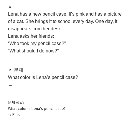
🔹
Lena has a new pencil case. It’s pink and has a picture
of a cat. She brings it to school every day. One day, it
disappears from her desk.
Lena asks her friends:
“Who took my pencil case?”
“What should I do now?”
🔹 문제
What color is Lena’s pencil case?
→ ______________________
문제 정답:
What color is Lena’s pencil case?
→ Pink