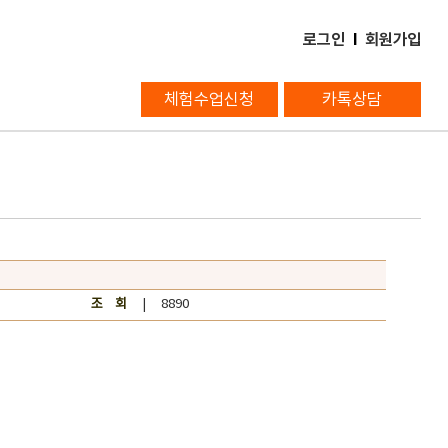
로그인
l
회원가입
체험수업신청
카톡상담
조 회
| 8890