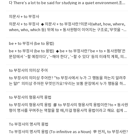
다 There’s a lot to be said for studying in a quiet environment.조용
한 환경에서 공부하는 데는 확실한 장점이 있어요. -- 활용: 어떤 사안의 긍정
적 측면을 강조할 때 2. remains to be seen아직 두고 봐야 한다, 확실하
의문사 + to 부정사
지 않다 It remains to be seen if this new app will attract users.이 새
의문사 + to 부정사 ◆ 의문사 + to 부정사란?의문사(what, how, where,
로운 앱이 사용자들에게 인기를 끌지는 두고 봐야 해요. -- 활용: 미래 결과가
when, who, which 등) 뒤에 to + 동사원형이 이어지는 구조로,‘무엇을 ~해
불확실할 때 사용 3. to be fair공평하게 말하자면, 객관적으로 보면 To be
야 할지’, ‘어떻게 ~해야 할지’, ‘언제 ~해야 할지’ 등의 의미를 전달합니다. --
fair, he did try his best under pressure.공평하게 말하자면, 그는 압박
-- 말 그대로 ‘의문사 + ~할 것’이라는 뜻을 담고 있고, 특히 간접 의문문이나
속에서도 최선을 다했어요. -- 활용: 비판적 말 앞에서 균형 잡힌 시각을 줄
be + to 부정사 (be to 용법)
목적어로 자주 사용됩니다. ◆ ​ 의문사 + to 부정사 구조의 기본 형태 what
때 4. to be honest솔직히 말하자면 To be honest, I found the lecture
be + to 부정사 (be to 용법) ◆ be + to 부정사란?‘be + to + 동사원형’은
무엇을 ~해야 할지 I don't know what to say. how 어떻게 ~할지 She
a bit boring.솔직히 그 강의는 좀 지루했어요. -- 활용: 개인적인 솔직한 의
문장에서 ‘~할 예정이다’, ‘~해야 한다’, ‘~할 수 있다’ 등의 미래적 계획, 의
knows how to cook Italian food. where 어디서 ~할지 Do you know
견을 덧붙일 때 5. to sum up요약하자면 To sum up, we need better
무, 가능성, 운명 등을 나타내는 아주 중요한 표현입니다. 격식 있는 문장이
where to go? when 언제 ~할지 Tell me when to start. who 누구를 ~해
communication and clear goals.요약하자면, 우리는 더 나은 소통과 명
나 뉴스, 규칙, 명령문 등에서도 자주 사용돼요.◆ ​ be to 용법의 5가지 주요
야 할지 He asked who to call. which 어떤 것을 ~할지 I can't decide
to 부정사의 의미상 주어
확한 목표가 필요해요. -- 활용: 결론 또는 정리할 때 문장 도입부에 자주 사
쓰임① 미래 예정 (계획): 정해진 일정이나 공식 계획을 말할 때The
which to choose. ---- 의문사 뒤에 ‘to 부정사’가 붙어서 명사 역할을 하
용 6. to put it mildly조심스럽게 표현하자면, 순화해서 말하자면 The
to 부정사의 의미상 주어란? "to 부정사에서 누가 그 행동을 하는지 알려주
president is to visit Japan next week.대통령은 다음 주에 일본을 방문
며,---- 보통은 생략된 주어가 'I, you, he' 같은 사람이라는 걸 암묵적으로
manager was unprepared, to put it mildly.그 매니저는 준비가 안 되어
는 말!" 의미상 주어란 무엇인가요?우리는 보통 문장에서 누가 행동을 하는
할 예정이다.The concert is to start at 7 p.m.그 콘서트는 오후 7시에 시
포함합니다. ◆ ​의문사 + to 부정사의 주요 쓰임① 무엇을 해야 할지 –
있었어요, 조심스럽게 말하자면. -- 활용: 부정적인 사실을 완곡하게 표현할
지 주어(subject)를 통해 알아요. 그런데 to 부정사(to + 동사원형)는 자체
작할 예정이다.--- 주로 뉴스 기사, 공식 발표 등에서 많이 사용됩니다.② 의
what to doI don’t know what to do.무엇을 해야 할지 모르겠어요. She
때 7. nothing to speak of언급할 만한 것이 거의 없음 His cooking
적으로 동작(행동)을 표현하면서도,그 동작을 누가 하는지 분명하지 않은 경
무 (해야 한다): 규칙이나 지침, 강한 권고를 전달할 때You are to wear a
to 부정사의 형용사적 용법
explained what to bring to the party.그녀는 파티에 뭘 가져가야 할지
skills are nothing to speak of.그의 요리 실력은 딱히 말할 게 없어요. --
우가 있어요. --- 이럴 때 to 부정사의 의미상 주어가 필요합니다! 구조 정
uniform at school.학교에서는 교복을 입어야 한다.Employees are to
설명해줬어요. ② 어떻게 해야 할지 – how to + 동사He taught me how
to 부정사의 형용사적 용법 📘 to 부정사의 형용사적 용법이란?to + 동사원
활용: 기대 이하이거나 눈에 띄지 않을 때 8. not to mention ~ / say
리 for + 사람 + to + 동사원형이 구조에서 ‘for + 사람’이 바로 의미상 주어
arrive by 9 a.m.직원들은 오전 9시까지 도착해야 한다.--- ‘must’와 유사하
to swim.그는 나에게 수영하는 법을 가르쳐줬어요. Do you know how to
형이 명사를 꾸며주는 역할을 할 때,이걸 형용사적 용법이라고 해요. 쉽게 말
nothing of / let alone~은 말할 것도 없고 The traffic is terrible, not to
입니다. 예문과 해석으로 이해하기 🔹 예문 1​It is important for children
지만 더 격식 있고 부드러운 어조입니다.③ 가능 (할 수 있다): 특정 조건 아
fix this?이거 고치는 법 알아요? ③ 어디서/언제 해야 할지 –
해,--- 어떤 사람이나 사물(명사)을 설명하거나,--- ‘어떤 ~할 ~’이라고 해석
mention the noise pollution.교통도 끔찍한데, 소음 공해는 말할 것도 없
to eat vegetables.아이들이 채소를 먹는 것은 중요하다. 여기서 to
래에서 ‘가능하다’는 의미Nothing is to be done without her
where/when to + 동사I’m not sure where to park.어디에 주차해야 할
되면 형용사처럼 쓰인 거예요! 📘​ 기본 공식[명사] + to + 동사원형→ ~할
어요. -- 활용: 강조하고 싶은 추가 정보를 덧붙일 때 9. to say nothing
eat(먹다)는 동작 누가? → for children (아이들이) → 의미상 주어 🔹 예문
To 부정사의 명사적 용법
permission.그녀의 허락 없이는 아무것도 할 수 없다.No help is to be
지 잘 모르겠어요. Tell me when to start.언제 시작해야 할지 알려줘
명사 / ~해야 할 명사 / ~하기 위한 명사 📘​ 예문과 해석으로 이해해 보자!
of ~은 말할 것도 없고, 더욱이 She’s talented in design, to say nothing
2It’s hard for me to wake up early.내가 일찍 일어나는 건 힘들어. to
found here.여기서는 도움을 받을 수 없다.--- 수동형(be to be p.p.) 형태
To 부정사의 명사적 용법 (To-infinitive as a Noun) 💬 먼저, to 부정사란?
요. ④ 누구에게/어떤 걸 – who/which to + 동사He asked me who to
① Something to eatI need something to eat.나는 먹을 무언가가 필
of her leadership skills.그녀는 디자인에 재능이 있는데, 리더십은 말할