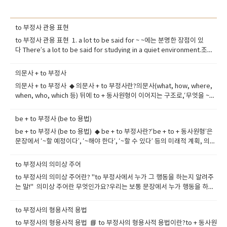
to 부정사 관용 표현
to 부정사 관용 표현 1. a lot to be said for ~ ~에는 분명한 장점이 있
다 There’s a lot to be said for studying in a quiet environment.조용
한 환경에서 공부하는 데는 확실한 장점이 있어요. -- 활용: 어떤 사안의 긍정
적 측면을 강조할 때 2. remains to be seen아직 두고 봐야 한다, 확실하
의문사 + to 부정사
지 않다 It remains to be seen if this new app will attract users.이 새
의문사 + to 부정사 ◆ 의문사 + to 부정사란?의문사(what, how, where,
로운 앱이 사용자들에게 인기를 끌지는 두고 봐야 해요. -- 활용: 미래 결과가
when, who, which 등) 뒤에 to + 동사원형이 이어지는 구조로,‘무엇을 ~해
불확실할 때 사용 3. to be fair공평하게 말하자면, 객관적으로 보면 To be
야 할지’, ‘어떻게 ~해야 할지’, ‘언제 ~해야 할지’ 등의 의미를 전달합니다. --
fair, he did try his best under pressure.공평하게 말하자면, 그는 압박
-- 말 그대로 ‘의문사 + ~할 것’이라는 뜻을 담고 있고, 특히 간접 의문문이나
속에서도 최선을 다했어요. -- 활용: 비판적 말 앞에서 균형 잡힌 시각을 줄
be + to 부정사 (be to 용법)
목적어로 자주 사용됩니다. ◆ ​ 의문사 + to 부정사 구조의 기본 형태 what
때 4. to be honest솔직히 말하자면 To be honest, I found the lecture
be + to 부정사 (be to 용법) ◆ be + to 부정사란?‘be + to + 동사원형’은
무엇을 ~해야 할지 I don't know what to say. how 어떻게 ~할지 She
a bit boring.솔직히 그 강의는 좀 지루했어요. -- 활용: 개인적인 솔직한 의
문장에서 ‘~할 예정이다’, ‘~해야 한다’, ‘~할 수 있다’ 등의 미래적 계획, 의
knows how to cook Italian food. where 어디서 ~할지 Do you know
견을 덧붙일 때 5. to sum up요약하자면 To sum up, we need better
무, 가능성, 운명 등을 나타내는 아주 중요한 표현입니다. 격식 있는 문장이
where to go? when 언제 ~할지 Tell me when to start. who 누구를 ~해
communication and clear goals.요약하자면, 우리는 더 나은 소통과 명
나 뉴스, 규칙, 명령문 등에서도 자주 사용돼요.◆ ​ be to 용법의 5가지 주요
야 할지 He asked who to call. which 어떤 것을 ~할지 I can't decide
to 부정사의 의미상 주어
확한 목표가 필요해요. -- 활용: 결론 또는 정리할 때 문장 도입부에 자주 사
쓰임① 미래 예정 (계획): 정해진 일정이나 공식 계획을 말할 때The
which to choose. ---- 의문사 뒤에 ‘to 부정사’가 붙어서 명사 역할을 하
용 6. to put it mildly조심스럽게 표현하자면, 순화해서 말하자면 The
to 부정사의 의미상 주어란? "to 부정사에서 누가 그 행동을 하는지 알려주
president is to visit Japan next week.대통령은 다음 주에 일본을 방문
며,---- 보통은 생략된 주어가 'I, you, he' 같은 사람이라는 걸 암묵적으로
manager was unprepared, to put it mildly.그 매니저는 준비가 안 되어
는 말!" 의미상 주어란 무엇인가요?우리는 보통 문장에서 누가 행동을 하는
할 예정이다.The concert is to start at 7 p.m.그 콘서트는 오후 7시에 시
포함합니다. ◆ ​의문사 + to 부정사의 주요 쓰임① 무엇을 해야 할지 –
있었어요, 조심스럽게 말하자면. -- 활용: 부정적인 사실을 완곡하게 표현할
지 주어(subject)를 통해 알아요. 그런데 to 부정사(to + 동사원형)는 자체
작할 예정이다.--- 주로 뉴스 기사, 공식 발표 등에서 많이 사용됩니다.② 의
what to doI don’t know what to do.무엇을 해야 할지 모르겠어요. She
때 7. nothing to speak of언급할 만한 것이 거의 없음 His cooking
적으로 동작(행동)을 표현하면서도,그 동작을 누가 하는지 분명하지 않은 경
무 (해야 한다): 규칙이나 지침, 강한 권고를 전달할 때You are to wear a
to 부정사의 형용사적 용법
explained what to bring to the party.그녀는 파티에 뭘 가져가야 할지
skills are nothing to speak of.그의 요리 실력은 딱히 말할 게 없어요. --
우가 있어요. --- 이럴 때 to 부정사의 의미상 주어가 필요합니다! 구조 정
uniform at school.학교에서는 교복을 입어야 한다.Employees are to
설명해줬어요. ② 어떻게 해야 할지 – how to + 동사He taught me how
to 부정사의 형용사적 용법 📘 to 부정사의 형용사적 용법이란?to + 동사원
활용: 기대 이하이거나 눈에 띄지 않을 때 8. not to mention ~ / say
리 for + 사람 + to + 동사원형이 구조에서 ‘for + 사람’이 바로 의미상 주어