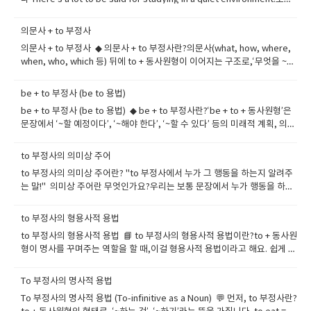
한 환경에서 공부하는 데는 확실한 장점이 있어요. -- 활용: 어떤 사안의 긍정
적 측면을 강조할 때 2. remains to be seen아직 두고 봐야 한다, 확실하
의문사 + to 부정사
지 않다 It remains to be seen if this new app will attract users.이 새
의문사 + to 부정사 ◆ 의문사 + to 부정사란?의문사(what, how, where,
로운 앱이 사용자들에게 인기를 끌지는 두고 봐야 해요. -- 활용: 미래 결과가
when, who, which 등) 뒤에 to + 동사원형이 이어지는 구조로,‘무엇을 ~해
불확실할 때 사용 3. to be fair공평하게 말하자면, 객관적으로 보면 To be
야 할지’, ‘어떻게 ~해야 할지’, ‘언제 ~해야 할지’ 등의 의미를 전달합니다. --
fair, he did try his best under pressure.공평하게 말하자면, 그는 압박
-- 말 그대로 ‘의문사 + ~할 것’이라는 뜻을 담고 있고, 특히 간접 의문문이나
속에서도 최선을 다했어요. -- 활용: 비판적 말 앞에서 균형 잡힌 시각을 줄
be + to 부정사 (be to 용법)
목적어로 자주 사용됩니다. ◆ ​ 의문사 + to 부정사 구조의 기본 형태 what
때 4. to be honest솔직히 말하자면 To be honest, I found the lecture
be + to 부정사 (be to 용법) ◆ be + to 부정사란?‘be + to + 동사원형’은
무엇을 ~해야 할지 I don't know what to say. how 어떻게 ~할지 She
a bit boring.솔직히 그 강의는 좀 지루했어요. -- 활용: 개인적인 솔직한 의
문장에서 ‘~할 예정이다’, ‘~해야 한다’, ‘~할 수 있다’ 등의 미래적 계획, 의
knows how to cook Italian food. where 어디서 ~할지 Do you know
견을 덧붙일 때 5. to sum up요약하자면 To sum up, we need better
무, 가능성, 운명 등을 나타내는 아주 중요한 표현입니다. 격식 있는 문장이
where to go? when 언제 ~할지 Tell me when to start. who 누구를 ~해
communication and clear goals.요약하자면, 우리는 더 나은 소통과 명
나 뉴스, 규칙, 명령문 등에서도 자주 사용돼요.◆ ​ be to 용법의 5가지 주요
야 할지 He asked who to call. which 어떤 것을 ~할지 I can't decide
to 부정사의 의미상 주어
확한 목표가 필요해요. -- 활용: 결론 또는 정리할 때 문장 도입부에 자주 사
쓰임① 미래 예정 (계획): 정해진 일정이나 공식 계획을 말할 때The
which to choose. ---- 의문사 뒤에 ‘to 부정사’가 붙어서 명사 역할을 하
용 6. to put it mildly조심스럽게 표현하자면, 순화해서 말하자면 The
to 부정사의 의미상 주어란? "to 부정사에서 누가 그 행동을 하는지 알려주
president is to visit Japan next week.대통령은 다음 주에 일본을 방문
며,---- 보통은 생략된 주어가 'I, you, he' 같은 사람이라는 걸 암묵적으로
manager was unprepared, to put it mildly.그 매니저는 준비가 안 되어
는 말!" 의미상 주어란 무엇인가요?우리는 보통 문장에서 누가 행동을 하는
할 예정이다.The concert is to start at 7 p.m.그 콘서트는 오후 7시에 시
포함합니다. ◆ ​의문사 + to 부정사의 주요 쓰임① 무엇을 해야 할지 –
있었어요, 조심스럽게 말하자면. -- 활용: 부정적인 사실을 완곡하게 표현할
지 주어(subject)를 통해 알아요. 그런데 to 부정사(to + 동사원형)는 자체
작할 예정이다.--- 주로 뉴스 기사, 공식 발표 등에서 많이 사용됩니다.② 의
what to doI don’t know what to do.무엇을 해야 할지 모르겠어요. She
때 7. nothing to speak of언급할 만한 것이 거의 없음 His cooking
적으로 동작(행동)을 표현하면서도,그 동작을 누가 하는지 분명하지 않은 경
무 (해야 한다): 규칙이나 지침, 강한 권고를 전달할 때You are to wear a
to 부정사의 형용사적 용법
explained what to bring to the party.그녀는 파티에 뭘 가져가야 할지
skills are nothing to speak of.그의 요리 실력은 딱히 말할 게 없어요. --
우가 있어요. --- 이럴 때 to 부정사의 의미상 주어가 필요합니다! 구조 정
uniform at school.학교에서는 교복을 입어야 한다.Employees are to
설명해줬어요. ② 어떻게 해야 할지 – how to + 동사He taught me how
to 부정사의 형용사적 용법 📘 to 부정사의 형용사적 용법이란?to + 동사원
활용: 기대 이하이거나 눈에 띄지 않을 때 8. not to mention ~ / say
리 for + 사람 + to + 동사원형이 구조에서 ‘for + 사람’이 바로 의미상 주어
arrive by 9 a.m.직원들은 오전 9시까지 도착해야 한다.--- ‘must’와 유사하
to swim.그는 나에게 수영하는 법을 가르쳐줬어요. Do you know how to
형이 명사를 꾸며주는 역할을 할 때,이걸 형용사적 용법이라고 해요. 쉽게 말
nothing of / let alone~은 말할 것도 없고 The traffic is terrible, not to
입니다. 예문과 해석으로 이해하기 🔹 예문 1​It is important for children
지만 더 격식 있고 부드러운 어조입니다.③ 가능 (할 수 있다): 특정 조건 아
fix this?이거 고치는 법 알아요? ③ 어디서/언제 해야 할지 –
해,--- 어떤 사람이나 사물(명사)을 설명하거나,--- ‘어떤 ~할 ~’이라고 해석
mention the noise pollution.교통도 끔찍한데, 소음 공해는 말할 것도 없
to eat vegetables.아이들이 채소를 먹는 것은 중요하다. 여기서 to
래에서 ‘가능하다’는 의미Nothing is to be done without her
where/when to + 동사I’m not sure where to park.어디에 주차해야 할
되면 형용사처럼 쓰인 거예요! 📘​ 기본 공식[명사] + to + 동사원형→ ~할
어요. -- 활용: 강조하고 싶은 추가 정보를 덧붙일 때 9. to say nothing
eat(먹다)는 동작 누가? → for children (아이들이) → 의미상 주어 🔹 예문
To 부정사의 명사적 용법
permission.그녀의 허락 없이는 아무것도 할 수 없다.No help is to be
지 잘 모르겠어요. Tell me when to start.언제 시작해야 할지 알려줘
명사 / ~해야 할 명사 / ~하기 위한 명사 📘​ 예문과 해석으로 이해해 보자!
of ~은 말할 것도 없고, 더욱이 She’s talented in design, to say nothing
2It’s hard for me to wake up early.내가 일찍 일어나는 건 힘들어. to
found here.여기서는 도움을 받을 수 없다.--- 수동형(be to be p.p.) 형태
To 부정사의 명사적 용법 (To-infinitive as a Noun) 💬 먼저, to 부정사란?
요. ④ 누구에게/어떤 걸 – who/which to + 동사He asked me who to
① Something to eatI need something to eat.나는 먹을 무언가가 필
of her leadership skills.그녀는 디자인에 재능이 있는데, 리더십은 말할
wake up: 일어나다 for me: 내가 (동작 주체) 🔹 예문 3It was easy for
로 자주 사용되며, ‘~할 수 없다’라는 제한된 가능성을 표현합니다.④ 운명