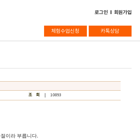
로그인
l
회원가입
체험수업신청
카톡상담
조 회
| 10893
부사절이라 부릅니다.