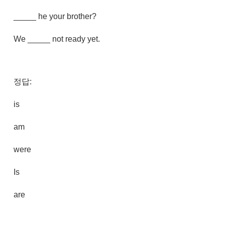
_____ he your brother?
We _____ not ready yet.
정답:
is
am
were
Is
are