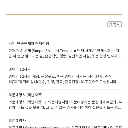
시제: 단순현재와 현재진행
현재 단순 시제 (Simple Present Tense) ◆ 현재 시제란?현재 시제는 지
금 이 순간 일어나는 일, 습관적인 행동, 일반적인 사실, 또는 항상 변하지 않
는 진리를 표현할 때 사용하는 시제입니다.또한, 최근에 끝난 동작이나 과거
에 시작되어 지금까지 이어지는 상태를 표현할 때도 사용될 수 있습니다. ◆​
영어의 12시제
현재 단순 시제란?현재 단순 시제(Simple Present Tense)는 주로 다음과
영어의 12시제: 개념, 문장구조, 예문 영어의 시제는 ‘시간(현재, 과거, 미
같은 경우에 사용됩니다: --규칙적으로 반복되는 일이나 습관--일반적인 사
래)’과 ‘행위의 상태(단순, 진행, 완료, 완료진행)’의 조합으로 구성됩니다. 총
실 또는 진리--시간표나 일정--감정이나 상태 표현 ◆​ 문장 형식 (공식)긍정
12개의 시제를 아래와 같이 나누어 설명드립니다. 1. 현재 시제 (Present
문:주어 + 동사 원형 (3인칭 단수일 경우 동사에 s/es) 부정문:주어 +
Tenses)1-1. 현재 단순 시제 (Present Simple)구조: 주어 + 동사 원형 (3인
do/does + not + 동사 원형 의문문:Do/Does + 주어 + 동사 원형? 부정 의
의문대명사 (학습자료)
칭 단수는 동사 + s/es)의미: 일반적인 사실, 습관, 반복되는 일, 시간표 예
문문:Don’t/Doesn’t + 주어 + 동사 원형? ◆​ 현재 단순 시제의 예문 (문장
의문대명사 (학습자료) 1. 의문대명사란?의문대명사는 문장에서 누군가, 무
문: She drinks coffee every morning.그녀는 매일 아침 커피를 마신
유형별) 긍정문 The moon looks beautiful tonight. 오늘 밤 달이 아름답
언가, 어느 것을 모를 때, 그 알 수 없는 명사를 대신하여 질문을 만드는 의문
다. The sun rises in the east.태양은 동쪽에서 뜬다. I go to school at 8
게 보인다. 부정문 I do not drink soda. 나는 탄산음료를 마시지 않는다. 의
사 종류 중 하나입니다.보통 의문문(질문문)의 문두에 위치하여 정보를 요청
a.m. every day.나는 매일 아침 8시에 학교에 간다. 1-2. 현재 진행 시제
문문 Do you study English every day? 너는 매일 영어 공부를 하니? 부
할 때 사용됩니다. 예를 들어,“누가 꽃을 보냈지?”라는 질문에서 ‘누가’에 해
(Present Continuous)구조: 주어 + am/is/are + 동사-ing의미: 지금 이 순
의문대명사
정 의문문 Don’t you like reading books? 너 책 읽는 거 안 좋아하니? ---
당하는 것이 바로 의문대명사 who입니다. 2. 주요 의문대명사 종류Who →
간에 일어나고 있는 일 또는 일시적인 상황 예문: He is studying for his
---------------긍정문 She takes the subway to work. 그녀는 지하철을