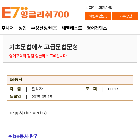
로그인
l
회원가입
체험수업신청
카톡상담
주니어
성인
수강신청/비용
레벨테스트
영어컨텐츠
기초문법에서 고급문법문형
영어교육의 정점 잉글리쉬 700입니다.
be동사
이 름
| 관리자
조 회
| 11147
등록일
| 2025-05-15
be동사(be-verbs)
♣ be동사란?