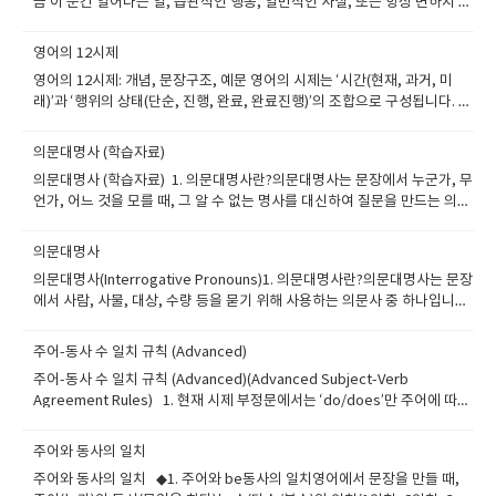
금 이 순간 일어나는 일, 습관적인 행동, 일반적인 사실, 또는 항상 변하지 않
는 진리를 표현할 때 사용하는 시제입니다.또한, 최근에 끝난 동작이나 과거
에 시작되어 지금까지 이어지는 상태를 표현할 때도 사용될 수 있습니다. ◆​
영어의 12시제
현재 단순 시제란?현재 단순 시제(Simple Present Tense)는 주로 다음과
영어의 12시제: 개념, 문장구조, 예문 영어의 시제는 ‘시간(현재, 과거, 미
같은 경우에 사용됩니다: --규칙적으로 반복되는 일이나 습관--일반적인 사
래)’과 ‘행위의 상태(단순, 진행, 완료, 완료진행)’의 조합으로 구성됩니다. 총
실 또는 진리--시간표나 일정--감정이나 상태 표현 ◆​ 문장 형식 (공식)긍정
12개의 시제를 아래와 같이 나누어 설명드립니다. 1. 현재 시제 (Present
문:주어 + 동사 원형 (3인칭 단수일 경우 동사에 s/es) 부정문:주어 +
Tenses)1-1. 현재 단순 시제 (Present Simple)구조: 주어 + 동사 원형 (3인
do/does + not + 동사 원형 의문문:Do/Does + 주어 + 동사 원형? 부정 의
의문대명사 (학습자료)
칭 단수는 동사 + s/es)의미: 일반적인 사실, 습관, 반복되는 일, 시간표 예
문문:Don’t/Doesn’t + 주어 + 동사 원형? ◆​ 현재 단순 시제의 예문 (문장
의문대명사 (학습자료) 1. 의문대명사란?의문대명사는 문장에서 누군가, 무
문: She drinks coffee every morning.그녀는 매일 아침 커피를 마신
유형별) 긍정문 The moon looks beautiful tonight. 오늘 밤 달이 아름답
언가, 어느 것을 모를 때, 그 알 수 없는 명사를 대신하여 질문을 만드는 의문
다. The sun rises in the east.태양은 동쪽에서 뜬다. I go to school at 8
게 보인다. 부정문 I do not drink soda. 나는 탄산음료를 마시지 않는다. 의
사 종류 중 하나입니다.보통 의문문(질문문)의 문두에 위치하여 정보를 요청
a.m. every day.나는 매일 아침 8시에 학교에 간다. 1-2. 현재 진행 시제
문문 Do you study English every day? 너는 매일 영어 공부를 하니? 부
할 때 사용됩니다. 예를 들어,“누가 꽃을 보냈지?”라는 질문에서 ‘누가’에 해
(Present Continuous)구조: 주어 + am/is/are + 동사-ing의미: 지금 이 순
의문대명사
정 의문문 Don’t you like reading books? 너 책 읽는 거 안 좋아하니? ---
당하는 것이 바로 의문대명사 who입니다. 2. 주요 의문대명사 종류Who →
간에 일어나고 있는 일 또는 일시적인 상황 예문: He is studying for his
---------------긍정문 She takes the subway to work. 그녀는 지하철을
의문대명사(Interrogative Pronouns)1. 의문대명사란?의문대명사는 문장
누구 (사람, 주어)Whom → 누구를 (사람, 목적어)Whose → 누구의 (사람의
test.그는 시험 공부를 하고 있다. I am watching a movie right now.나는
타고 출근한다. 부정문 He doesn’t eat breakfast. 그는 아침을 먹지 않는
에서 사람, 사물, 대상, 수량 등을 묻기 위해 사용하는 의문사 중 하나입니다.
소유)What → 무엇 (사물, 개념)Which → 어떤 것 (선택지 중에서) 이들은 모
지금 영화를 보고 있다. They are building a new library.그들은 새 도서관
다. 의문문 Does she visit her grandmother often? 그녀는 자주 할머니
이 의문사들은 질문을 시작하는 단어로, 주로 문장의 앞에 위치합니다.‘누구
두 불특정하고 알 수 없는 대상을 대신합니다. 3. 복합 의문대명사
을 짓고 있다. 1-3. 현재 완료 시제 (Present Perfect)구조: 주어 +
를 방문하나요? 부정 의문문 Doesn’t he study at the library? 그는 도서
를?’, ‘무엇을?’, ‘어떤 것을?’ 등의 질문을 만들 때 사용됩니다. 2. 대표적인
(Compound Interrogative Pronouns)Whoever → 누구든지
주어-동사 수 일치 규칙 (Advanced)
have/has + 과거분사의미: 과거의 일이 현재까지 영향을 미침, 경험, 완
관에서 공부하지 않나요? --------------------긍정문 They walk in the
의문대명사와 의미Who: 누구 (사람을 주어 또는 목적어로 질문할
Whomever → 누구를 ~하든지Whatever → 무엇이든지Whichever → 어
료 예문: I have lost my keys.나는 열쇠를 잃어버렸다. She has visited
주어-동사 수 일치 규칙 (Advanced)(Advanced Subject-Verb
park every morning. 그들은 매일 아침 공원을 걷는다. 부정문 They
때) Whom: 누구를 (격식을 차릴 때, 사람을 목적어로 질문할 때) Whose: 누
느 것이든지 이 단어들은 기본 의문대명사에 -ever를 붙인 형태로, 말하는
Paris three times.그녀는 파리에 세 번 방문한 적이 있다. We have just
Agreement Rules) 1. 현재 시제 부정문에서는 ‘do/does’만 주어에 따라
don’t watch TV on weekdays. 그들은 평일에는 TV를 보지 않는다. 의문
구의 (소유관계를 묻는 경우) What: 무엇 (사람이 아닌 것에 대해 질문할
사람이 대상이 완전히 미지임을 강조할 때 사용합니다. Take whichever
finished dinner.우리는 방금 저녁을 끝냈다. 1-4. 현재 완료 진행 시제
바뀐다현재 시제에서 부정문을 만들 때는 do/does가 주어에 맞춰 변하며,
문 Do they play basketball after school? 그들은 방과 후에 농구를 하
때) Which: 어느 것 (여러 선택지 중 하나를 물을 때) 3. 각 의문대명사의 자
seat you want.(어느 자리든 원하는 곳에 앉으세요.) I’ll accept whatever
(Present Perfect Continuous)구조: 주어 + have/has been + 동사-ing
동사 원형은 그대로 사용됩니다. He does not watch horror movies.(그
니? 부정 의문문 Don’t they eat lunch at the cafeteria? 그들은 구내식당
세한 설명과 예문1) Who – ‘누가’, ‘누구가’사람을 주어로 물을 때 사용합니
주어와 동사의 일치
you decide.(당신이 결정하는 것이면 무엇이든 받아들일게요.) 4. 의문대
의미: 과거부터 지금까지 계속되고 있는 동작 예문: I have been reading
는 공포 영화를 보지 않는다.) They do not watch horror movies.(그들은
에서 점심을 먹지 않니? ◆​ 현재 단순 시제를 사용할 때 유용한 시간 표현
다.비격식에서는 목적어 자리에도 Who를 쓰는 경우가 많습니다. Who
명사의 용도와 사용법① Who (주어로서 사람을 대신)누군가가 행동의 주
주어와 동사의 일치 ◆1. 주어와 be동사의 일치영어에서 문장을 만들 때,
this book for two hours.나는 이 책을 두 시간째 읽고 있다. She has
공포 영화를 보지 않는다.) 2. 의문문에서도 ‘do/does’만 주어에 따라 바뀐
들:every day (매일)always (항상)usually (보통)often (자주)never (절대
called me last night?(어젯밤에 누가 나에게 전화했니?) Who is your