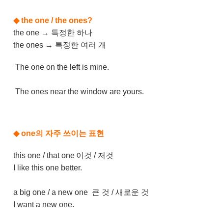
◆
the one / the ones?
the one → 특정한 하나
the ones → 특정한 여러 개
The one on the left is mine.
The ones near the window are yours.
◆
one의 자주 쓰이는 표현
this one / that one
이것 / 저것
I like this one better.
a big one / a new one
큰 것 / 새로운 것
I want a new one.