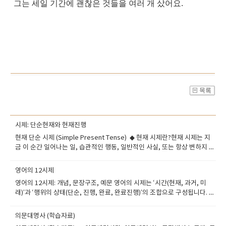
그는 세일 기간에 괜찮은 것들을 여러 개 샀어요.
시제: 단순현재와 현재진행
현재 단순 시제 (Simple Present Tense) ◆ 현재 시제란?현재 시제는 지
금 이 순간 일어나는 일, 습관적인 행동, 일반적인 사실, 또는 항상 변하지 않
는 진리를 표현할 때 사용하는 시제입니다.또한, 최근에 끝난 동작이나 과거
에 시작되어 지금까지 이어지는 상태를 표현할 때도 사용될 수 있습니다. ◆​
영어의 12시제
현재 단순 시제란?현재 단순 시제(Simple Present Tense)는 주로 다음과
영어의 12시제: 개념, 문장구조, 예문 영어의 시제는 ‘시간(현재, 과거, 미
같은 경우에 사용됩니다: --규칙적으로 반복되는 일이나 습관--일반적인 사
래)’과 ‘행위의 상태(단순, 진행, 완료, 완료진행)’의 조합으로 구성됩니다. 총
실 또는 진리--시간표나 일정--감정이나 상태 표현 ◆​ 문장 형식 (공식)긍정
12개의 시제를 아래와 같이 나누어 설명드립니다. 1. 현재 시제 (Present
문:주어 + 동사 원형 (3인칭 단수일 경우 동사에 s/es) 부정문:주어 +
Tenses)1-1. 현재 단순 시제 (Present Simple)구조: 주어 + 동사 원형 (3인
do/does + not + 동사 원형 의문문:Do/Does + 주어 + 동사 원형? 부정 의
의문대명사 (학습자료)
칭 단수는 동사 + s/es)의미: 일반적인 사실, 습관, 반복되는 일, 시간표 예
문문:Don’t/Doesn’t + 주어 + 동사 원형? ◆​ 현재 단순 시제의 예문 (문장