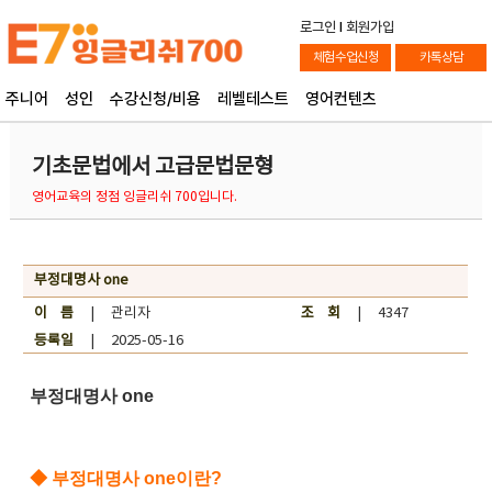
로그인
l
회원가입
체험수업신청
카톡상담
주니어
성인
수강신청/비용
레벨테스트
영어컨텐츠
기초문법에서 고급문법문형
영어교육의 정점 잉글리쉬 700입니다.
부정대명사 one
이 름
| 관리자
조 회
| 4347
등록일
| 2025-05-16
부정대명사 one
◆
부정대명사 one이란?