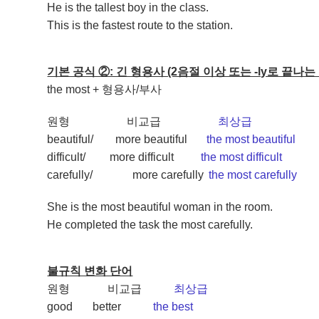
He is the tallest boy in the class.
This is the fastest route to the station.
기본 공식 ②: 긴 형용사 (2음절 이상 또는 -ly로 끝나는
the most + 형용사/부사
원형
비교급
최상급
beautiful/
more beautiful
the most beautiful
difficult/
more difficult
the most difficult
carefully/
more carefully
the most carefully
She is the most beautiful woman in the room.
He completed the task the most carefully.
불규칙 변화 단어
원형
비교급
최상급
good
better
the best