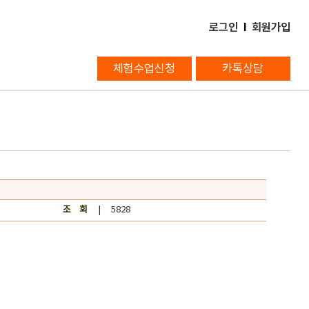
로그인
l
회원가입
체험수업신청
카톡상담
조 회
| 5828