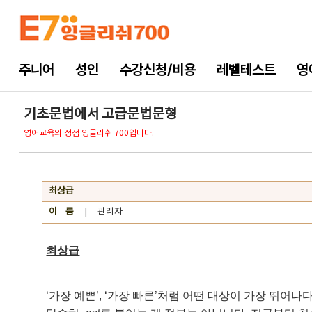
주니어
성인
수강신청/비용
레벨테스트
영
기초문법에서 고급문법문형
영어교육의 정점 잉글리쉬 700입니다.
최상급
이 름
| 관리자
최상급
‘가장 예쁜’, ‘가장 빠른’처럼 어떤 대상이 가장 뛰어