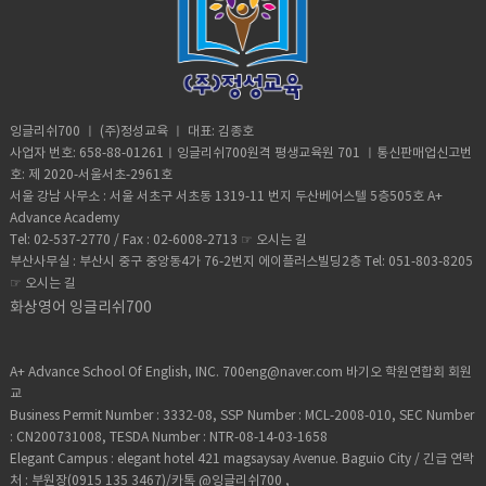
가 정보 Mr. Kim, who is our math teacher, is very kind.김 선생님은 우
to find it empty.(그녀는 상자를 열었고, 그것이 비어 있다는 것을 알았
이중 소유격​ 소유대명사는 명사 없이도 ‘누구의 것’인지를 명확하게 나타
춤) tryTry to lift this box.이 상자를 들어보려고 해봐. (노력하다) Try
살았다.→ 이건 to부정사 아님 (과거 습관 표현) ■​ 이런 동사들 주의하세요!
리 수학 선생님인데, 매우 친절하시다.→ Mr. Kim이라는 사람이 누군지 이미
다.) 4. 조건 (Condition): '~한다면', '~할 경우에'어떤 조건 하에서의 상황을
낼 수 있으며,이중 소유격은 소속이나 관계, 부분을 강조할 때 훨씬 자연스럽
adding more salt.소금을 좀 더 넣어봐. (시험 삼아 해보다) 3. 의미 차이 없
아래 동사들은 to가 전치사로 사용되며, 뒤에 동명사가 옵니다. look
알고 있음, ‘수학 선생님’은 부가 설명 My phone, which I bought last
설명할 때 사용됩니다. 예문: To win the game, you must practice
고 풍부한 표현을 만들어 줍니다.
이 둘 다 사용 가능한 동사다음 동사들은 의미 변화 없이 동명사와 to부정사
forward to I look forward to hearing from you. 연락 기다릴게요. be
year, still works well.작년에 산 내 핸드폰은 여전히 잘 작동한다.→ 어떤
regularly.(게임에서 이기려면, 정기적으로 연습해야 한다.) 예문: To hear
모두를 목적어로 취할 수 있습니다. begin / startHe began to read.그는
used to I'm used to working late. 나는 늦게까지 일하는 것에 익숙하
폰인지 이미 알고 있음 실전 감각 기르기: 예문 비교 연습1) 한정적 용법
him talk, you would think he was a genius.(그가 말하는 것을 들으면,
읽기 시작했다. He began reading.그는 읽기 시작했다. → 의미 차이 없음.
다. object to He objected to changing the plan. 그는 계획 변경에 반대
Students who are late must wait outside.지각한 학생들은 밖에서 기다
당신은 그가 천재라고 생각할 것이다.) 예문: To look at her, you'd never
둘 다 자연스럽습니다. continueShe continued to work.그녀는 계속 일
했다. be committed to She's committed to improving. 그녀는 개선하
려야 한다.→ '지각한' 학생들만 해당 2) 계속적 용법My teacher, who is
guess her age.(그녀를 보면, 그녀의 나이를 전혀 짐작하지 못할 것이
잉글리쉬700 ㅣ (주)정성교육 ㅣ 대표: 김종호
했다. She continued working.그녀는 계속 일했다. → 의미 차이 없음 like
려고 헌신하고 있다. be devoted to He's devoted to helping others.
very strict, gave us extra homework.우리 선생님은 아주 엄격한데, 추
다.) 예문: To stay healthy, eat balanced meals.(건강을 유지하려면, 균
사업자 번호: 658-88-01261ㅣ잉글리쉬700원격 평생교육원 701 ㅣ통신판매업신고번
/ love / prefer / hateI like to cook. / I like cooking.나는 요리하는 것을
그는 다른 사람들을 돕는 데 헌신적이다. ■​ to부정사만 가능한 대표 표
가 숙제를 주셨다.→ 선생님이 누구인지 이미 알며, 성격은 부가적 설
형 잡힌 식사를 하세요.) ◆ 형용사와 함께 사용하는 to 부정사의 부사적 용
호: 제 2020-서울서초-2961호
좋아한다. → 둘 다 가능하나 의미 뉘앙스 조금 다름(to부정사는 일반적인 습
현 want to I want to go home. 나는 집에 가고 싶다. need to You need
명 3) The students who didn’t do their homework were punished.
법to 부정사는 형용사와 함께 사용되어 감정이나 판단의 이유를 설명합니
관, 동명사는 행동 자체에 대한 호감) 4. 실전 예문 모음I like to swim in
서울 강남 사무소 : 서울 서초구 서초동 1319-11 번지 두산베어스텔 5층505호 A+
to try harder. 너는 더 노력해야 해. decide to She decided to quit her
숙제를 안 한 학생들만 벌을 받았다. (한정적) The students, who didn’t
다. 예문: It's difficult to solve this problem.(이 문제를 해결하는 것은 어
the morning. / I like swimming in the morning.아침에 수영하는 걸 좋아
Advance Academy
job. 그녀는 일을 그만두기로 결정했다. plan to They plan to move next
do their homework, were punished.그 학생들은 (모두) 숙제를 안 해서
렵다.) 예문: She is eager to learn new things.(그녀는 새로운 것을 배우
해요. They started to laugh. / They started laughing.그들은 웃기 시작
Tel: 02-537-2770 / Fax : 02-6008-2713 ☞
오시는 길
year. 그들은 내년에 이사할 계획이다. hope to We hope to meet again.
벌을 받았다. (계속적) → 첫 문장은 일부만 해당, 두 번째 문장은 전체가 해
고 싶어한다.) ◆ to 부정사의 부사적 용법을 학습할 때 주의할 점--동사의
했다. I tried to open the door, but it was locked.문을 열려고 했지만
부산사무실 : 부산시 중구 중앙동4가 76-2번지 에이플러스빌딩2층 Tel: 051-803-8205
우리는 다시 만나기를 바란다. ■​ 퀴즈로 점검해보기I want to ______
당합니다. 꼭 기억해야 할 차이점 요약-쉼표가 있으면 계속적 용법, 없으면
의미 파악: to 부정사가 수식하는 동사나 형용사의 의미를 정확히 이해해야
잠겨 있었다. Try using another method.다른 방법을 써보세요. She
☞
오시는 길
(meet / meeting) you soon. → meet (to부정사) He is used to
한정적 용법-‘누구인지 특정하는 정보’가 필요하면 한정적,-‘누군지 이미 알
합니다. --문맥 고려: 동일한 to 부정사라도 문맥에 따라 목적, 이유, 결과 등
forgot to turn off the lights.그녀는 불 끄는 것을 잊었다. I’ll never
______ (live / living) in the countryside. → living (전치사 to + 동명
화상영어 잉글리쉬700
고 있고, 성격이나 상태를 말하고 싶으면 계속적’-계속적 용법에는 'that'을
다양한 의미로 해석될 수 있습니다. --전치사와의 혼동 주의: to 부정사와 전
forget traveling to Paris with you.너랑 파리에 갔던 걸 절대 잊지 못할
사) We are looking forward to ______ (see / seeing) you. →
사용하지 않는다 관계대명사의 한정적 용법과 계속적 용법은 영어 독해, 문
치사 'to'를 혼동하지 않도록 주의해야 합니다. ◆ 실생활에서 자주 쓰이는
거야. to부정사와 동명사 모두 목적어로 쓸 수 있는 동사는 단순히 외워서
seeing
법 시험, 작문, 심지어 말하기 실력까지 연결되는 중요한 구분입니다.예문을
to 부정사의 부사적 용법 예문 예문: I went to the store to buy some
는 안 됩니다.시간감, 의도, 실제 경험 등 문맥에서 의미 차이를 이해해야 진
많이 접하고 문맥에서 스스로 구분하는 훈련을 하면, 영어 문장의 의미 파악
A+ Advance School Of English, INC. 700eng@naver.com 바기오 학원연합회 회원
milk.(나는 우유를 사기 위해 가게에 갔다.) 예문: He studies English to
짜 영어 실력이 쌓입니다. 이제 예문을 반복해서 말하고 써보면서 감각적으
능력이 한층 올라갑니다. ​
교
communicate with foreigners.(그는 외국인과 소통하기 위해 영어를 공
로 익혀 보세요! ​
Business Permit Number : 3332-08, SSP Number : MCL-2008-010, SEC Number
부한다.) 예문: She exercises daily to stay fit.(그녀는 건강을 유지하기
: CN200731008, TESDA Number : NTR-08-14-03-1658
위해 매일 운동한다.)
Elegant Campus : elegant hotel 421 magsaysay Avenue. Baguio City / 긴급 연락
처 : 부원장(0915 135 3467)/카톡 @잉글리쉬700 ,