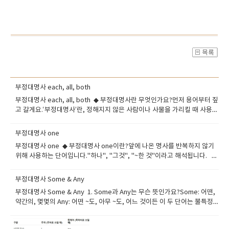
부정대명사 each, all, both
부정대명사 each, all, both ◆ 부정대명사란 무엇인가요?먼저 용어부터 짚
고 갈게요.‘부정대명사’란, 정해지지 않은 사람이나 사물을 가리킬 때 사용하
는 대명사예요.즉, 특정한 대상이 아닌 ‘누구든, 어떤 것이든’이라고 말할 때
쓰이는 거죠.그 중에서도 each, all, both는 수량을 기준으로 나누는 대표적
부정대명사 one
인 부정대명사예요.이 셋은 모두 수량과 관계된 표현이지만, 뜻과 문법적 특
부정대명사 one ◆​ 부정대명사 one이란?앞에 나온 명사를 반복하지 않기
징은 완전히 다릅니다.each: 각각 (하나하나 따로)all: 전부 (전체적으로 하
위해 사용하는 단어입니다."하나", "그것", "~한 것"이라고 해석됩니다. ◆​
나로 묶어서)both: 둘 다 (딱 두 개만 해당)이제 하나씩 자세히 살펴볼게
언제 사용하나요? 같은 종류 중 하나를 말할 때 I want a cookie. Can I
요.◆ ​each: 하나하나 따로따로, 개별 강조 표현each는 ‘각각’을 의미하며,
have one? 쿠키 여러 개 중 하나를 의미 앞에 나온 명사를 피해서 반복 안
대상을 개별적으로 강조할 때 사용합니다.Each student has a locker.(각
부정대명사 Some & Any
할 때 My bag is heavy. Is yours a light one? bag을 다시 말하지 않고
학생마다 사물함이 있다.)이 문장에서 보듯, each는 단수명사와 함께 사용
부정대명사 Some & Any 1. Some과 Any는 무슨 뜻인가요?Some: 어떤,
one으로 대체 형용사가 붙은 명사를 대신할 때 This shirt is expensive. I’ll
되고, 동사도 단수로 쓰입니다.문장에서 하나씩 따로따로 바라보는 뉘앙스
약간의, 몇몇의 Any: 어떤 ~도, 아무 ~도, 어느 것이든 이 두 단어는 불특정
buy a cheaper one. expensive shirt → cheaper one ◆​ 꼭 알아야 할
가 강하죠.주요 특징 정리-단수 명사 + 단수 동사-강조: 개별성, 분리성-예:
한 사람, 사물, 양, 수량을 나타낼 때 사용합니다. ‘누군가, 어떤 것, 약간’이라
규칙* 단수 명사만 쓸 수 있어요!one은 단수 명사를 대신합니다. I don’t
Each of them is kind.Each of us brought our own lunch.(우리 각자가
는 뜻으로 대상을 뚜렷하게 특정하지 않을 때 쓰여요. 2. 기본 용법 비교구
like this pencil. I need a better one. ◆​ 부정대명사 ones는 언제 쓰나
각자의 점심을 가져왔다.)I gave a gift to each child.(나는 아이들 각각에