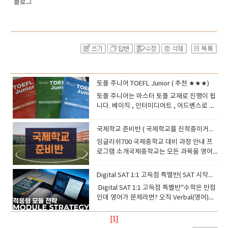
블로그
토플 주니어 TOEFL Junior ( 추천 ★★★)
​토플 주니어는 마스터 토플 교재로 진행이 됩
니다. 베이직 , 인터미디어트 , 어드벤스로 레
벨이 나누어져 있으며레벨별로 듣기, 문법,
읽기교재로 세분화 되어있습니다.베이직은
국제학교 준비반 ( 국제학교를 진학중이거나 진학을 준비하는 학생을 위한 프로그램)
제일 기본과정인데 비기너3부터 시작하면 무
잉글리쉬700 국제중학교 대비 과정 안내 프
난하게 수업 할 수 있고인터미디어트는 인터
로그램 소개국제중학교는 모든 과목을 영어
미디어트에서 시작 어드벤스 레벨은 pre
로 수업하며, 토론·발표·프로젝트 중심의 학
advance 레벨에서 시작할수 있습니다. **본
습이 이루어집니다. 따라서 단순한 영어 시험
인의 레벨을 알고싶으면 레벨테스트에서 제
Digital SAT 1:1 고득점 특별반( SAT 시작에서 고득점까지)( 추천 ★★★★★)
준비만으로는 부족하며, 실제 수업을 따라갈
너럴테스를 응시하면 본인의 실력평가가 됩
Digital SAT 1:1 고득점 특별반"수학은 만점
수 있는 종합적인 영어 역량이 필요합니다. 잉
니다. 수강대상) 영어실력향상을 목적으로 자
인데 영어가 문제라면? 오직 Verbal(영어)에
글리쉬700은 국제중 입학과 이후 학업에 필
극을 받기위해서 공부하는 경우국제학교 진
만 집중하는 전략적 1:1 수업"1. Digital SAT
요한 리딩·스피킹·라이팅·토론·에세이 작성
학및 유학의 목적으로 하는 경우 미국과 영국,
란? (Adaptive Testing) 미국 대학 입학 자
[1]
등 전 영역을 체계적으로 준비할 수 있는 전문
호주, 캐나다, 스위스, 필리핀 대학 입학을 준
격시험인 SAT가 2024년부터 전면 디지털 방