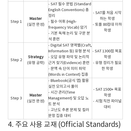
- SAT 필수 문법 (Standard
English Conventions) 총
- SAT를 처음 시작
정리
Master
하는 학생
Step 1
- 필수 어휘 (High-
(실전 완성)​
- 토플 80점대 이하
frequency Vocab) 암기
학생​
- 기본 독해 논리 및 구문 분
석 훈련​
- Digital SAT 영역별(Craft,
Information 등) 유형 분석
- SAT 1300점 목표
Strategy
- 오답 유형 파악 및 논리적
학생
Step 2
(유형 공략)​
근거 찾기(Evidence) 훈련
- 유형 정리가 필요
- 문맥 속 단어 의미 파악
한 학생​
(Words in Context) 집중​
- Bluebook(공식 앱) 활용
실전 모의고사 풀이
- SAT 1500+ 목표
- 시간 관리(Time
Master
학생
Step 3
Management) 및 오답 노
(실전 완성)​
- 시험 직전 파이널
트 분석
대비​
- 고난도 추론 문제 및 킬러
문항 집중 대비​
4. 주요 사용 교재 (Official Standards)