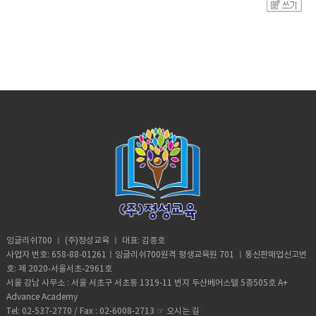
프로그램을 제공합니다.특히, 많은 학부모님
비하는 경우에 따른 주니어 토플 점수 제출 토
식으로 변경되었습니다. 가장 큰 특징은 '적응
들이 어려워하는 자기소개서(자소서) 작성과
플 주니어(TOEFL Junior)은 단순히 시험 대
형(Multistage Adaptive)' 방식의 도입입니
면접 준비를 집중적으로 지원합니다. 학생이
비뿐만 아니라, 영어 학습 도구로도 매우 효과
다. 적응형 모듈: 첫 번째 모듈(Module 1)의
스스로 생각을 정리하여 표현할 수 있도록 지
적입니다. 이 시험은 청소년들이 영어 실력을
정답률에 따라 두 번째 모듈(Module 2)의 난
도하며, 매일 제공되는 첨삭을 통해 글쓰기 능
종합적으로 발전시키기 위해 설계된 만큼, 영
이도가 결정됩니다. 쉬운 문제에서 실수하면
력을 실제로 향상시킬 수 있습니다. 또한 실전
어의 네 가지 영역을 체계적으로 학습할 수 있
고득점 기회조차 얻을 수 없습니다.짧아진 지
면접을 가상으로 구현하여 예상 질문과 돌발
는 기반을 제공합니다. 다음은 주니어 토플을
문, 깊어진 논리: 지문의 길이는 짧아졌지만,
질문 모두에 자신 있게 답변할 수 있도록 훈련
영어 공부 도구로 활용할 때의 주요 장점과 접
**고도의 논리적 추론(Inference)**과 정교
합니다.잉글리쉬700의 국제중 대비 과정은
근 방법입니다. 1.토플 주니어의 학습적 특
한 어휘력이 요구되어 변별력은 오히려 높아
단기적인 입학 준비에 그치지 않고, 국제고 및
징 영역별 균형 학습: Reading, Listening,
졌습니다.English700의 전략: 무작정 많이 푸
해외 대학 진학까지 이어질 수 있는 장기적 학
Speaking, Writing의 네 가지 영역이 포함되
는 '양치기'는 통하지 않습니다. 변화된 시험
업 로드맵을 기반으로 설계되어 있습니다.수
어 영어를 다각도로 학습할 수 있습니다.실생
환경(Bluebook)에 맞춰 디지털 디바이스로
강 대상국제중학교 입학을 준비하며, 인터뷰·
활 중심의 문제: 학교 생활, 친구 관계, 취미
실전 감각을 익히는 훈련이 필수입니다.2.
자소서·스피킹 실력을 종합적으로 강화하고
등 실생활과 관련된 주제가 많아 실용적인 영
English700 SAT 특별반의 핵심 전략 Digital
자 하는 학생학원식 모범답안이 아닌, 개성과
어 학습이 가능합니다.난이도 조정 가능: 학생
SAT Verbal 영역의 핵심은 Words in
논리를 살린 자기주도적 준비를 원하는 학생
의 현재 실력에 맞는 수준에서 시작하여 점진
Context(문맥 속 어휘)와 Logical
과 학부모님국제중 또는 외고 진학 후 진행되
적으로 난이도를 높일 수 있습니다. 2. 토플
Reasoning(논리적 추론)입니다. Verbal(영
는 디베이트·프레젠테이션·프로젝트 수업에
주니어 의 학습 도구로서의 장점 (1) 영어 독
어) 집중 공략: 한국 학생들에게 비교적 쉬운
잉글리쉬700 ㅣ (주)정성교육 ㅣ 대표: 김종호
대비하고자 하는 학생필리핀 국제학교, 해외
해력 강화다양한 독해 지문 제공: 교재나 문제
수학수업을 하지 않습니다. 점수 향상이 절실
사업자 번호: 658-88-01261ㅣ잉글리쉬700원격 평생교육원 701 ㅣ통신판매업신고번
유학 등을 고려하지만 현지 연수가 어려운 상
에서 제공되는 지문이 문학, 과학, 역사 등 다
한 Reading & Writing만 1:1로 집중 지도하
호: 제 2020-서울서초-2961호
황에서 국내에서 사전 준비가 필요한 학생수
양한 주제를 다루어 배경지식과 어휘를 동시
여 시간과 비용을 획기적으로 절약합니다. 검
업 진행 방향인터뷰 대비 : 실전 면접 환경을
서울 강남 사무소 : 서울 서초구 서초동 1319-11 번지 두산베어스텔 5층505호 A+
에 확장할 수 있습니다.추론과 요약 훈련: 단
증된 강사진 & 합리적 비용: 엄격한 선발 과정
재현하여 답변 태도, 시선 처리, 논리적 사고
Advance Academy
순히 단어를 해석하는 것을 넘어 글의 흐름과
을 거친 필리핀 명문대 출신 원어민 강사진이
훈련자소서 및 에세이 첨삭 : 학생이 직접 작
Tel: 02-537-2770 / Fax : 02-6008-2713 ☞
오시는 길
주제를 이해하는 능력을 키울 수 있습니