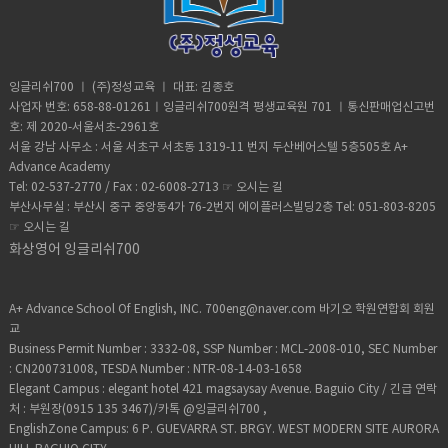
학생이 직접 답안을 만들 수 있도록 유도● 돌
만들 수 있음● 이론부터 실전문제까지 수록
민을 준비 중인 분들에게 추천하는 과정입니
때문에 최대한 많은 주제에 대해서 라이팅 연
재구매 <교재 미리보기> ● 최근 출제 경향
인으로 사용하지만 필요시엔 다른 문법 교재
발 상황을 자주 연출하여 학생이 실제 시험에
하여 완벽 대비 선생님들 수업 방향) ● 템플
다. 토플 지문자체 난이도가 높은 편이므로 영
습해보기● 라이팅의 기본 베이스인 문법은
을 반영● 기본 이론부터 실전 문제까지, 토플
및 독해교재도 사용가능● 캠브리지 과정은
서도 당황하지 않게 만들어 주기(예상 질문과
릿을 활용하여 문장 만들기 연습을 하되, 가능
어레벨이 완전 초보인 분들은 일반 다른 과정
항상 정리하기 (기본~중급 이상의 문법까지)
스피킹 시험 완벽 대비● 고득점을 위한 완벽
스킬로는 해결이 어려운 과정이므로 무조건
다른 질문을 물어 답하게 만들기) 숙제) ● 주
한한 학생들이 자신의 문장을 직접 만들 수 있
을 통해 영어 실력을 쌓은 뒤에 수강할 것을
한 학습 전략 제시 선생님들 수업 방향) ●
암기보단 실생활에서 꾸준하게 연습하여 실
제별로 자신이 직접 문장을 만들어서 답변 만
도록 수업 진행● 교재상의 음원자료를 활용
추천합니다. 잉글리쉬700 레벨 기준: Pre-
TOEFL 스피킹 과정이므로 스피킹 파트에만
잉글리쉬700 ㅣ (주)정성교육 ㅣ 대표: 김종호
력을 쌓을 수 있도록 수업 진행 숙제) ● 교재
들어 보기 학생들 수업 준비 방법) ● 오픽을
하여 정확한 발음을 구사 할 수 있게 연습● 학
Intermediate 이상​​ 교재 안내) Hackers
집중 (리스닝, 리딩 파트는 설명 자제)● 토플
사업자 번호: 658-88-01261ㅣ잉글리쉬700원격 평생교육원 701 ㅣ통신판매업신고번
및 음원자료를 활용하여 파트(읽기, 듣기, 쓰
처음 준비하는 학생들은 실제시험 또는 모의
생들이 자습할 때 활용할 수 있도록 선생님의
TOEFL Writing 교재 사용교재구매 <교재 미
입문자가 있을 경우 모의 시험을 통해 학생이
호: 제 2020-서울서초-2961호
기, 말하기)를 연습하기 학생들 수업 준비 방
시험을 통해 시험에 대한 정보 확인● 시중에
모범답안도 준비 숙제) ● 토익 스피킹 시험
리보기> ● 최근 출제 경향을 반영● 기본 이
공부할 방향을 제시● 토플 스피킹은 라이팅
서울 강남 사무소 : 서울 서초구 서초동 1319-11 번지 두산베어스텔 5층505호 A+
법) ● 캠브리지 시험을 보지 않더라도 순수 영
나와있는 답변을 활용하기 보단 자신만의 답
처럼 답변을 녹음하여 연습하기 학생들 수업
론부터 실전 문제까지, 토플 스피킹 시험 완벽
과 밀접한 관련이 있으므로, 스피킹 주제에 대
Advance Academy
어실력을 쌓을 수 있으므로 수업이 끝난 뒤에
변을 만들어보면서 문장 만들어내는 능력 키
준비 방법) ● 토익 스피킹을 처음 준비하는 학
대비● 고득점을 위한 완벽한 학습 전략 제
한 답변을 에세이로 점검 (쓰기는 첨삭만 진
도 철저하게 복습하기● 파트별로 골고루 연
Tel: 02-537-2770 / Fax : 02-6008-2713 ☞
오시는 길
우기● 기본 문법은 틈틈히 복습하면서 정리
생은 모의시험 또는 실제 시험을 응시하여 시
시 선생님들 수업 방향) ● TOEFL 라이팅 과
행)● 다른 토폴 교재로도 진행 가능 (학생이
습하기 (한파트만 몰입하여 공부는 지양하
부산사무실 : 부산시 중구 중앙동4가 76-2번지 에이플러스빌딩2층 Tel: 051-803-8205
해두기
험에 대한 감을 익히기● 답변을 만들 때 최대
정이므로 라이팅 파트에만 집중 (리스닝, 리
다른 출판사의 교재를 원할 경우 거기에 맞춰
기)● 그날그날 배운 표현은 잘 정리하기
☞
오시는 길
한 자신이 직접 만들어서 하려고 노력하기
딩 파트는 설명 자제)● 토플 입문자가 있을 경
진행) 숙제) ● 토플 스피킹에 나오는 질문에
(템플릿은 사용하되, 메인 내용은 자신의 것
우 모의 시험을 통해 학생이 공부할 방향을 제
화상영어 잉글리쉬700
대한 답변을 라이팅으로 연습● 시간제한을
으로 준비, 단어만 바꿔가면서 하는 답변은 지
시● 토플 스피킹 주제도 라이팅으로 활용 가
두고 답변을 녹음하는 연습하기 학생들 수업
양하기)● 토익 스피킹 시험 특성상 답을 말하
능하므로 스피킹 주제에 대한 답변도 에세이
준비 방법) ● 토플을 처음 공부해 보는 학생은
는 방식이 있으므로 그 방식에 맞춰 답을 하는
로 작성● 라이팅 파트에서는 문법도 중요하
A+ Advance School Of English, INC. 700eng@naver.com 바기오 학원연합회 회원
모의 시험이라도 응시해 보기 (시험에 대한 감
연습을 꾸준히 하기
므로, 추가적인 문법 수업도 진행● 다른 토폴
교
을 익히기 위해)● 스피킹 파트의 질문에 대한
교재로도 진행 가능 (학생이 다른 출판사의 교
Business Permit Number : 3332-08, SSP Number : MCL-2008-010, SEC Number
답변을 에세이 형식으로 준비하여 라이팅도
재를 원할 경우 거기에 맞춰 진행) 숙제) ● 토
: CN200731008, TESDA Number : NTR-08-14-03-1658
연습할 수 있도록 하기● IBT 시험의 특성상
플 스피킹에 나오는 질문도 라이팅 연습에 활
녹음을 해야 하므로 실전에 대비하기 위해 스
Elegant Campus : elegant hotel 421 magsaysay Avenue. Baguio City / 긴급 연락
용● 시간제한을 두고 에세이 써보는 연습하
피킹 답변을 제한시간에 맞춰 녹음해보는 연
처 : 부원장(0915 135 3467)/카톡 @잉글리쉬700 ,
기 학생들 수업 준비 방법) ● 토플을 처음 공
습 하기
EnglishZone Campus: 6 P. GUEVARRA ST. BRGY. WEST MODERN SITE AURORA
부해 보는 학생은 모의 시험이라도 응시해 보