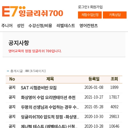
로그인
l
회원가입
체험수업신청
카톡상담
주니어
성인
수강신청/비용
레벨테스트
영어컨텐츠
공지사항
영어교육의 정점 잉글리쉬 700입니다.
총게시글 :
88
[
1
/5페이지]
No
제목
등록일
조회
공지
2026-01-08
1899
SAT 시험준비반 모집
공지
2021-10-27
17817
화상영어 수업 오리엔테이션 추천
공지
2021-05-28
4092
두명의 선생님과 수업하는 경우 수업입장하기
공지
2020-10-30
29813
잉글리쉬700 압도적 장점 -화상영어( 성인,어린이)
공지
2020-10-28
10646
제너럴 테스트 (레벨테스트) 신청하기