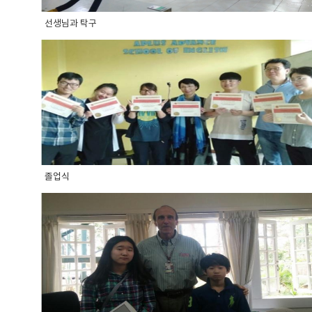
선생님과 탁구
졸업식