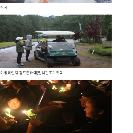
외식사
이빙레인지 캠프존해에(필리핀조기유학...