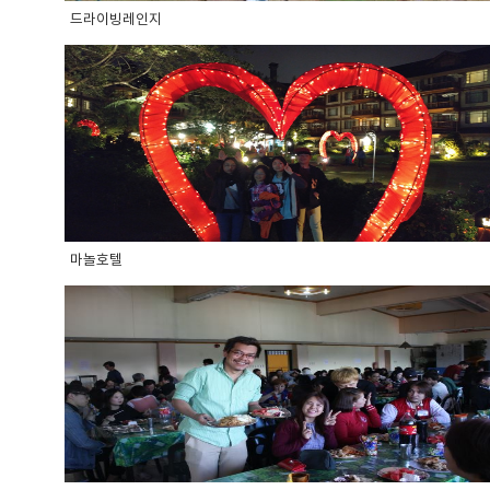
드라이빙레인지
마놀호텔