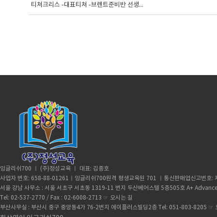
티쳐크리스 -대표티쳐 -브렌트준비반 선생...
잉글리쉬700 ㅣ (주)정성교육 ㅣ 대표: 김종호
사업자 번호: 658-88-01261ㅣ잉글리쉬700원격 평생교육원 701 ㅣ통신판매업신고번호: 제
서울 강남 사무소 : 서울 서초구 서초동 1319-11 번지 두산베어스텔 5층505호 A+ Advance
Tel: 02-537-2770 / Fax : 02-6008-2713 ☞
오시는 길
부산사무실 : 부산시 중구 중앙동4가 76-2번지 에이플러스빌딩2층 Tel: 051-803-8205 ☞