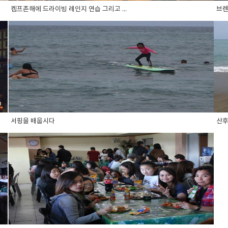
켐프존해에 드라이빙 레인지 연습 그리고 ...
브렌
서핑을 배웁시다
산후