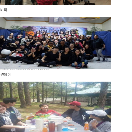
티비티
로윈데이