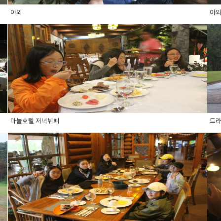
야외
야
마놀호텔 저녁뷔폐
드라