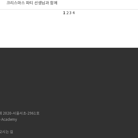
크리스마스 파티 선생님과 함께
1
2
3
4
 2020-서울서초-2961호
 Academy
오시는 길