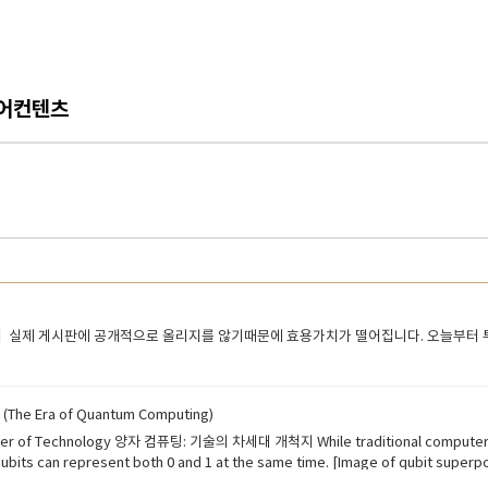
어컨텐츠
실제 게시판에 공개적으로 올리지를 않기때문에 효용가치가 떨어집니다. 오늘부터 투
 Era of Quantum Computing)
(0 or 1), quantum computers use "qubits." Thanks to a
t the same time. [Image of qubit superposition and entanglement] This allows quantum computers to
times faster than today's most powerful supercomputers. This technology c