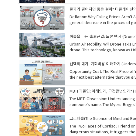
drugs or improve cybersecurity throu
물가가 떨어지면 좋은 걸까? 디플레이션의 이해 (
imagine. 기존의 컴퓨터가 비트(0 또는 1)를 사용하는 반면, 양자 컴퓨터는 '큐비트'를 사용합니다. '중첩'이라고 불리는 현상 덕분에 큐비트는 0과 1을 동시에 나타낼 수 있습니다. 이를 통해 양자 컴퓨터
는 오늘날 가장 강력한 슈퍼컴퓨터보다 수
Deflation: Why Falling Prices Aren't Always Good News​ 디플레이션: 물가 하락이 항상 좋은 소식은 아닌 이유Most people are famil
선할 수 있습니다. 비록 아직 초기 단계에 있지만, 양자 컴퓨팅은 우
general decrease in the prices of g
When prices keep falling, people te
and cut jobs. This cycle, known as a 
하늘을 나는 출퇴근길: 드론 택시 (Drone Taxi
the world. 대부분의 사람들은 인플레이션에 익숙하지만, '디플레이션'은 그 반대인 상품과 서비스 가격의 전반적인 하락을 의미합니다. 낮은 가격이 소비자에게는 좋은 것처럼 보일 수 있지만, 지속적인
Urban Air Mobility: Will Drone Taxis End Traffic Jams? 도심 항공 모빌리티: 드론 택시가 교통 체증을 끝낼까요? Imagine skipping mornin
디플레이션은 경제에 위험할 수 있습니다.
drone. This technology, known as Urba
감축하게 만듭니다. '디플레이션 악순환'이라
developed to transport passengers quickly and quietly. They are eco-friendly because they run on electricity 
(Vocabulary) • deflation: 디플레이션 (물가 하락) • persistent: 지속적인 • delay: 미루다, 연기하다 • purchase: 구매 • reduce production: 생산을 줄이다 • deflationary spiral: 디플레이션 악
However, before they become common, we 
선택의 대가: 기회비용 이해하기 (Understand
날아 아침 교통 체증을 피하는 상상을 해보세
Opportunity Cost: The Real Price of Your Choices 기회비용: 당신의 선택에 따르는 진짜 가격 Every choice we make has a hidden cost calle
송하기 위해 개발되고 있습니다. 이들은 
the next best alternative that you g
전 규정과 이 비행체들의 소음 수준에 관한 과제들을 먼저 해결해야 합니다. 📚 단어장 (Vocabulary) • commuti
could have had during that time. Und
we gain, we can prioritize our time and resources more effectively. 우리가 내
MBTI 과몰입: 이해인가, 고정관념인가? (The
치를 의미합니다. 예를 들어, 여러분이 한
The MBTI Obsession: Understanding or Stereotyping? MBTI 과몰입: 이해인가, 고정관념인가? In South Korea, asking "What
적인 결정을 내리는 데 도움이 됩니다. 우리가 얻는
someone's name. The Myers-Briggs Typ
opportunity cost: 기회비용 • alternative: 대안, 선택 가능한 것 • give up: 포기하다 • decision: 결정 • rational: 합리적인, 이성적인 • concept: 개념 • prioritize: 우선순위를 정하다 •
for breaking the ice or finding a co
effectively: 효과적으로
letters. Relying too heavily on these labels can
코르티솔(The Science of Mind and Bo
나 흔한 일이 되었습니다. MBTI(마이어
The Two Faces of Cortisol: Friend or Foe? 스트레스의 두 얼굴, 코르티솔: 친구인가 적인가? Cortisol is often called the "stress hormone" because it is released wh
구입니다. 하지만 심리학자들은 "MBTI
dangerous situations, it triggers the
들의 진정한 잠재력을 이해하는 데 제한을 줄 수 있습니다. 📚 단어장 (Vocabulary) • obsession: 집착, 과몰입 • common: 흔한 • categoriz