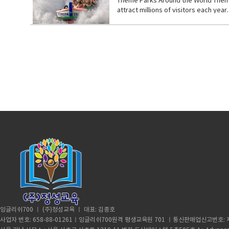
Theme Parks Around the World Theme 
에도 
어 있어 쉽게 만들어낼 수 없습니다. 이런 특징
between saltiness, spiciness, sweetn
want to be a “관종” often feel that a
vitality. Despite often being overlo
praise, ensuring that collectors are
동안의 보살핌 끝에, 딘딤은 완전히 회복
attract millions of visitors each y
할 수 있는 across all cultures and eras
color. Using high-quality salt and a
wanting to be connected with others
weeds reflect the resilienc
online communities for discussions,
습니다. 결국 때가 되어 바다로 돌아갔고, 주앙은 다
는 곳입니다. 스릴 넘치는 놀이기구, 즐
plays an important role in technolog
taste. 완벽한 김치 양념의 비결은 짠맛
to believe that visibility
는 상징이다. 인간에게 종종 무시되거나 
"IP-based consumption" trend, where 
and returned to João. Since then, eve
있는 마법 같은 경험을 제공합니다. ◆​ 단어장 ima
making it a symbol of last
은 소금을 사용하고 양념을 잠시 숙성시키면 전
기도 합니다. 이런 욕구는 다른 사람과 연
다. spontaneously — 자발적으로, 스스로 v
의 폭발적인 인기는 현대 소비자의 욕구와
eight months living with Joã
World Disney theme parks are the mo
엇보다 금은 부와 안정의 상징입니다. 다른 자산
high-quality: 고품질의enhance: 향
들어 주어, 주목받는 것이 곧 가치 있는 것이라고 생
system where all living organisms i
러일으킵니다. 단순히 예쁜 캐릭터와 달리,
딘딤은 아르헨티나나 칠레 해안에서 약 8,00
World in Florida expanded the dream
재산 lasting value: 지속적인 가치 8. Why d
Opposite of “관종” The opposite of a 
regenerative capacity, often serve as
만족도를 높여줍니다 . 또한, 강력하고 열
penguins usually return only to thei
크는 세계에서 가장 유명합니다. 1955
even modern investors have used 
people. They often value privacy
and exemplify how life persists thr
사를 강화하죠 . 마지막으로, 라부부 현상은
travel 8,000 kilometers to see João
습니다. 디즈니 파크는 상징적인 캐릭터, 불꽃놀이
금을 좋아하는 이유는 그것이 안전함과 성
사람입니다. 영어로는 “reserved(말수가
모든 생명체가 상호작용하며 공존하는 역동
People Pay a Premium for Labubu?The
들은 보통 펭귄이 사람에게 돌아오는 것이
화적인 attraction: 놀이기구, 명소 Universal 
는 것이 심리적인 안정감을 줍니다. drawn to:
느낍니다. prefer: 선호하다 reserved: 
표 역할을 한다. 황폐하거나 손상된 땅에 
perception of financial value. Many 
주앙을 만나기 위해 8,000킬로미터를 이
Potter, Jurassic Park, and Minions. 
ounce (oz) is a unit of weight commo
인 존재로서, 생물 다양성과 생태계 건강을 유지하는
and driving up resale prices significa
다.Scientists were amazed, saying th
storytelling makes it uniq
you hear “gold is $2,000 per ou
— 황폐한 땅에 자리 잡다 biodiversity 
for many collectors, Labubu figures 
symbol of love, fidelity​, and 
놀이기구와 쇼를 즐길 수 있습니다. 특히 
하는 단위입니다.금과 은을 잴 때 사용하는 트
phenomenon dubbed "Treatonomics" .
성하는 경우는 매우 드물기 때문이죠. 그
장 explore: 탐험하다, 체험하다 inspired
다. ounce (oz): 온스 (무게 단위)troy o
limited-edition Labubu figures have
요.The story of Dindim and João teac
Germany Europa-Park, located in Germ
ounceBoth gold and silver are weigh
테크" (sneaker +재테크, or "fig
showed his gratitude by returning e
rides and food. From Swiss-style 
ounces of silver equal one oun
라부부 모델은 한정판으로 출시되거나 블라
의 이야기는 우리에게 친절과 신뢰에 대한
파크입니다. 이곳은 여러 유럽 국가를 대
은 전 세계 시장에서 주의 깊게 관찰됩니다.
인드 박스 요소와 결합되어 원하는 피규어
작은 친절의 행동이 인간과 동물 사이에서
미있는 놀이기구와 함께 문화적 여행을 제공합니다. ◆
를 판단합니다. gold-to-silver ratio:
서 고가의 사치품 대신 비교적 적은 비용으
World in Korea South Korea is also h
니다. 또한, 일부 한정판 라부부 피규어는 중
roller coasters. Lotte World, on the
High? (Including Secret Figures)The 
tourists alike. 한국에도 에버
supply and the mystery element of b
서울에 있는 실내 테마파크로, 날씨와 상관없
market. Here, the prices can skyrocket
원 regardless of: ~와 상관없이 locals: 현
잉글리쉬700 ㅣ (주)정성교육 ㅣ 대표: 김종호
dollars can trade for hundreds or ev
divided into two main sections: Fut
사업자 번호: 658-88-01261ㅣ잉글리쉬700원격 평생교육원 701 ㅣ통신판매업신고번호: 제
virtually impossible to acquire throu
architecture of 11 different coun