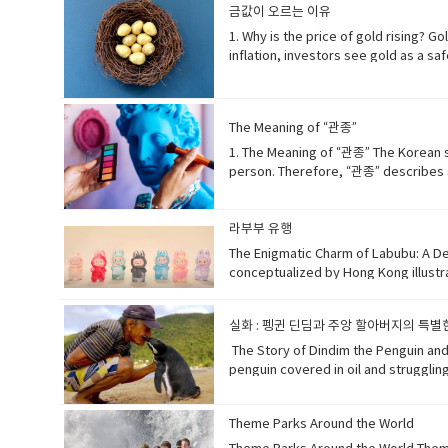
egg on top creates a perfec
경의 불균형 instinctively attempt —
고 몸에 휴식을 준비하라는 신호를 보냅니
금값이 오르는 이유
increases uric acid levels, which ma
Companies face higher expenses, so 
가 높아지고, 버터나 참기름을 추가하면 고소
Purpose of Weeds In barren or abando
토닌 생성이 방해받으면 불면증, 시차증 
combinations helps protect 
time. Poor government policy
1. Why is the price of gold rising? 
balance: 균형texture: 식감 The secret to 
roots that loosen compacted ground, 
는 데 중요합니다. 단어장: in summary: 요
물과 맥주를 함께 먹으면 요산 수치가 올라
니다. 예를 들어, 석유나 원자재 가격이 
inflation, investors see gold as a s
the kimchi thoroughly with some oil u
purification and pave the wa
방해irregular sleep schedules: 불규
한 부담을 줄일 수 있습니다. irritate: 자극하다
이 동시에 나타납니다. 여기에 정부의 잘못된 정
power. 금값이 오르는 이유사람들이 
and a drizzle of sesame oil a
단단한 땅을 부드럽게 만들고, 공기와 물의
work sleep disorder: 교대근무 수면장
some foods make great partners for y
력 excessive: 과도한 money printing: 통화
치가 유지되는 안전한 자산으로 봅니다. 금은 
용해야 합니다. 김치의 깊은 맛이 매우 
abandoned land — 황폐한 / 버려진 땅 pi
Eating fish with lemon is another hea
purchasing power of money decrease
산 purchasing power: 구매력 valuable: 가
려주면 완벽하고 향긋한 요리가 완성됩니다. truly
마련하다 [04] The Protective Role of W
improves nutrition. 반대로,
The Meaning of “관종”
but high inflation can make 
was about $1,200 per ounce. In 2025
인, 매우 중요한sauté thoroughly: 충분
temperature, preventing the land fr
이는 것도 좋은데, 비타민 C가 철분 흡수를
니다.인플레이션이 일어나면 돈의 구매력(p
and inflation. 20년 전과 10년 
depth: 추가적인 깊이drizzle of: 소량 뿌림
1. The Meaning of “관종” The Korean s
being a threat, weeds can becom
분) efficiently: 효율적으로 nutritio
심한 인플레이션은 생활비를 높이고 경제를 불안하게 만듭니
여러 차례 위기와 인플레이션을 겪으며 금의 가치가 얼
regional kimchi varieties ingeniousl
person. Therefore, “관종” describes
한다. 잡초의 뿌리는 수분을 유지하고 지
growth require opposite actions.To 
money? Fiat money means money that 
starchy, mellows the intense spicine
말입니다. “종자(種子)”는 본래 “씨앗”
이 아니라, 작물과 공존할 경우 토양의 생명력을 
spend more money, but that could ra
the dollar or the won are fiat m
richer flavor profile.배추
사람을 말합니다. slang: 속어 originally: 
절하다 pest damage — 해충 피해 coexist w
그플레이션에 어떻게 대응해야 하나?스태
부가 ‘법적으로 가치가 있다’고 인정하기 
김치의 강한 매운맛과 신맛이 부드러워집니다
for “관종” in English, but similar ter
라부부 유행
human intervention. They utilize nit
야 하는데, 그러면 물가가 더 오릅니다.그래
정됩니다. fiat money: 신용화폐 backed by
regional kimchi varieties: 지역 
social media, the phrase “clout
draw rainwater deep into the soil, p
The Enigmatic Charm of Labubu: A Dee
를 인상하다 boost growth: 성장을 촉진하다 b
country's currency was directly link
mellows: 부드럽게 하다intense spici
다. “attention seeker(관심을 끄는 
agriculture. 잡초는 인간의 도움이
conceptualized by Hong Kong illustra
stagflation occurred in the 1970s, 
money but limited governments fr
flavor profile: 더 풍부한 맛의 특징​ 6. Secr
표현이 흔히 쓰이며, 주로 인기를 얻고 싶어 하는 사
리될 경우 빗물을 깊이 끌어들여 토양의 수분
exaggerated, human-like expressions
이션의 사례가장 유명한 스태그플레이션 사례
나라의 화폐가 일정한 양의 금과 직접 연결
flavorful base is typically made by 
기 common: 흔한 3. A man described as 
자족하는, 자생적인 natural fertilizer 
shaggy appearance. Despite a seemin
니다. skyrocket: 급등하다 OPEC oil cr
만들었습니다. 대부분의 나라가 20세기 중반 이후
carefully prepared broth not only p
to him, whether through attention
실화 : 펭귄 딘딤과 주앙 할아버지의 특별
and Vitality of Weeds Weeds exhibit 
by Pop Mart, a company renowned fo
the economy is not growing (sta
money? Money is a tool that allows p
beautifully over time.진정으
하거나, 온라인에 자주 글을 올리며 눈에
other plants, they demonstrate resili
창조한 인기 수집용 피규어 시리즈입니다. 
​The Story of Dindim the Penguin and 
words — stagnation + inflation.​So,
money, we would have to tra
표고버섯과 같은 다양한 재료를 끓여 풍부
보여줍니다. described as: ~라고 불리는 st
enduring power. This adaptability
리고 다소 덥수룩한 모습으로 묘사되곤 해
penguin covered in oil and strugglin
이 결합된 말이에요.즉, 경기는 나쁜데 물가가 계속 오
단, 가치의 저장 수단, 가치의 척도의 역할을 
라 아름답게 발전하는 균형 잡히고 깊은 맛을 보장
many selfies, sharing personal detail
양한 조건에서도 살아남는다. 극한의 기후
전략이 라부부의 매력과 수집 가치를 크게 높이는 데 한
for it until it regained its
facing stagflation, with high 
수단 unit of account: 가치의 척도 barter:
simmering: 끓이다, 약한 불에 끓이다vario
main point is that she often
생명의 지속성을 상징한다. 이러한 적응력 덕분
intertwined factors that tap into mo
살아가던 작은 펭귄을 발견했어요. 그 펭
severe stagflation caused by t
doesn’t rust, decay, or lose its shin
깊이carefully prepared: 신중하게 준비
다. 또한 다른 사람들의 시선을 자신에게 머물
의 기후 persistent growth — 지속적인 성
Theme Parks Around the World
expression—creates a strong emotio
라는 이름을 지어주었어요.After several weeks o
solve.스태그플레이션은 가장 해결하기 어려운 경제 문제 중 하나이다.관련 어휘 (Re
eras. 사람들이 금을 신뢰하는 이유사람
taste: 깊은 맛develops beautifully 
을 끌다 spotlight: 주목, 스포트라이트 foc
spontaneously, without cultivation, 
that are cute but not overly pristine
with João for months, following him