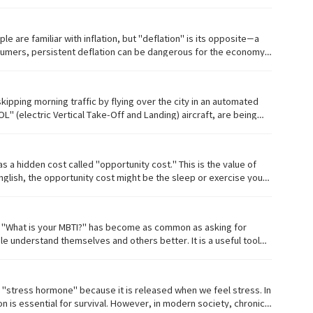
puting is expected to change the world in ways we can only
분야에 혁신을 일으키거나, 해킹이 불가능한 암호를 통해 사이버 보안을 개
 •
nsumers, persistent deflation can be dangerous for the economy.
phenomenon: 현상 • superposition: 중첩 • represent: 나타내다, 대표하다 • complex: 복잡한 • revolutionize: 혁신을 일으키다 • cybersecurity: 사이버 보안 • unhackable: 해킹할 수 없는
is leads to lower demand, causing companies to reduce production
a stable price level is a key challenge for central banks around
이 있습니다. 이는 수요 감소로 이어져 기업들이 생산을 줄이고 일자리를
OL" (electric Vertical Take-Off and Landing) aircraft, are being
는 것은 전 세계 중앙은행들의 핵심 과제입니다. 📚 단어장
ls of these flying vehicles. 자동 드론을 타고 도시 위를
드론 택시, 즉 'eVTOL(전기 수직 이착륙기)'은 승객을 빠르고 조용하게 운
 수 있습니다. 하지만 드론 택시가 보편화되기 전, 우리는 공중 교통 안
nglish, the opportunity cost might be the sleep or exercise you
 life and business. By considering what we lose as well as what
ffic jam: 교통 체증 • passenger: 승객
될 수 있습니다. 이 개념을 이해하면 일상생활과 비즈니스 모두에서 더 합리
다. 📚 단어장 (Vocabulary) •
e understand themselves and others better. It is a useful tool
uman personality is too complex to be defined by just four
름을 묻는 것만큼이
도록 돕습니다. 이는 어색함을 없애거나 잘 맞는 파트너를 찾는 데 유용한 도
기 때문입니다. 이러한 라벨(꼬리표)에 너무 의존하면 편견을 만들고 사람
ion is essential for survival. However, in modern society, chronic