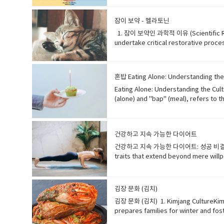
stress keeps cortisol levels high fo
managing stress through exercise and rest is crucial to ke
잠이 보약 - 멜라토닌
험한 상황에서 코르티솔은 "투쟁 도주 반
너무 오랫동안 높게 유지시킵니다. 과도한 
1. 잠이 보약인 과학적 이유 (Scientific Reaso
지하는 데 매우 중요합니다. 📚 단어장 (Vocabulary) • stress hormone: 스트레스 호르몬 • trigger: 유발하다, 작동시키다 • fight or flight: 투쟁 도주 반응 • survival: 생존 • chronic: 만성적인 •
undertake critical restorative proc
excessiv
cognitive function . Adequate sleep 
metabolism, and stress, playing a cru
of dementia and accelerated ag
혼밥 Eating Alone: Understanding the 
한 회복 과정을 거칩니다: 세포는 스스로
Eating Alone: Understanding the Culture of Solo Dining 1. What is "Honbap"? The Concept of Solitary Dining"Honbap," a compound word derived from the Korean terms "honja" (alone) and "bap" (meal), refers to the act of eating a meal by oneself. This phenomenon has rapidly gained prevalence in modern society, becoming a normalized aspect of daily life for many. It often signifies a shift in social dynamics and individual lifestyles, where solitary activities are increasingly embraced. '혼밥'은 한국어 '혼자'와 '밥'이 합쳐진 합성어로, 혼자서 식사를 하는 행위를 의미합니다. 이 현상은 현대 사회에서 급속도로 보편화되어, 많은 이들에게 일상생활의 일반적인 한 부분이 되었습니다. 이는 종종 사회적 역학 관계의 변화와 개인의 생활 방식을 나타내며, 혼자 하는 활동이 점차 받아들여지고 있음을 보여줍니다. 단어장: Honbap (혼밥): Eating alone (혼자 식사) Compound word (합성어): Two or more words joined to form a new word (두 개 이상의 단어가 결합되어 새로운 단어를 형성한 것) Derived from (~에서 유래된): Originating from (기원한) Refers to (~을 의미하다): Denotes (가리키다, 나타내다) Phenomenon (현상): A fact or situation that is observed to exist or happen, especially one whose cause or explanation is in question (관찰되거나 발생하는 사실이나 상황, 특히 그 원인이나 설명이 의문스러운 것) Rapidly (급속도로): Very quickly (매우 빠르게) Gained prevalence (널리 퍼지다, 보편화되다): Became widespread or common (널리 퍼지거나 흔해지다) Normalized aspect (일반적인 측면): A part that has become normal or standard (정상적이거나 표준적인 부분이 된 것) Social dynamics (사회적 역학 관계): The forces that operate in human relationships and interaction (인간 관계 및 상호 작용에서 작용하는 힘) Embraced (받아들여진): Accepted or adopted willingly (기꺼이 수용되거나 채택된) 2. Levels of "Honbap": From Casual to CommittedThe experience of "Honbap" isn't monolithic; it exists on a spectrum. At its most basic, it might involve grabbing a quick meal at a fast-food restaurant or cafeteria due to time constraints, often seen as a practical solution for busy individuals. Moving up the scale, some engage in "Honbap" at more established restaurants or cafes, enjoying their own company and perhaps a book or smartphone. The highest level might involve cooking and dining alone at home, a deliberate choice reflecting a desire for solitude and self-care. This diverse range illustrates how
을 높여줍니다. 또한 식욕, 신진대사 및 
문제와 관련이 있으며, 이는 전반적인 건강에 있
restorative processes: 회복 과정con
regulates hormones: 호르몬을 조절하다a
수면 부족linked to: ~와 관련되다increase
건강하고 지속 가능한 다이어트
전반적인 건강 2. 숙면을 위한 방법 (Methods for
건강하고 지속 가능한 다이어트: 성공 비결부터 현실적인 방법까지! 1. 다이어트 성공하는 사람들의 특징 (Characteristics of Successful Dieters)Successful dieters often share common traits that extend beyond mere willpower. They set clear, realistic, and sustainable goals rather than aiming for quick fixes. Instead of comparing themselves to others, they focus on their personal progress. They prioritize consuming sufficient protein and consciously choose to move their bodies more throughout the day. Crucially, they find joy in the process, making exercise a fun activity and viewing food as nourishment, not an obsession. Many also learn to practice mindful eating, easily putting down their utensils when satisfied, avoiding overeating . 다이어트에 성공하는 사람들은 단순히 의지를 넘어선 공통적인 특징을 가지고 있습니다. 그들은 단기적인 해결책을 목표로 삼기보다는 명확하고 현실적이며 지속 가능한 목표를 설정합니다. 타인과 자신을 비교하기보다 개인적인 발전에 집중하죠. 충분한 단백질 섭취를 우선시하고 하루 종일 몸을 더 많이 움직이려고 의식적으로 노력합니다. 결정적으로, 그들은 과정에서 즐거움을 찾아 운동을 재미있는 활동으로 만들고, 음식을 집착의 대상이 아닌 영양분으로 여깁니다. 또한 많은 사람들이 만족감을 느끼면 쉽게 수저를 내려놓고 과식을 피하는 마음 챙김 식사를 실천합니다 . 단어장: traits: 특성mere willpower: 단순한 의지realistic goals: 현실적인 목표sustainable goals: 지속 가능한 목표quick fixes: 단기적인 해결책personal progress: 개인적인 발전prioritize: 우선시하다sufficient protein: 충분한 단백질consciously choose: 의식적으로 선택하다crucially: 결정적으로nourishment: 영양분obsession: 집착mindful eating: 마음 챙김 식사utensils: 식기(수저)satisfied: 만족한avoiding overeating: 과식을 피하다 2. 건강하게 살을 빼는 방법 (Healthy Weight Loss Methods)Healthy weight loss prioritizes well-being over rapid results, focusing on sustainable lifestyle changes. This involves adopting a balanced diet rich in whole foods, vegetables, fruits, and lean proteins, while limiting processed foods, added sugars, and unhealthy fats . Regular physical activity, a combination of cardio and strength training, is essential for burning calories and building muscle mass, which boosts metabolism . Additionally, ensuring adequate sleep, managing stress, and staying hydrated are crucial components. Small, consistent efforts, rather than drastic measures, lead to lasting success and improved overall health . 건강하게 살을 빼는 것은 급격한 결과보다는 건강을 우선시하며, 지속 가능한 생활 습관 변화에 중점을 둡니다. 이는 통곡물, 채소, 과일, 저지방 단백질이 풍부한 균형 잡힌 식단을 채
to bed and wake up at roughly the s
your bedroom is dark, quiet, and cool
Instead, engage in relaxing rituals s
morning, as morning sunlight hel
야 합니다. 주말에도 매일 거의 같은 시
김장 문화 (김치)
하세요. 잠자리에 들기 전에 전자 기기 화
김장 문화 (김치) 1. Kimjang CultureKimjang
요. 특히, 아침에 최소 15분 이상 자연 햇
prepares families for winter and fos
establishing a consistent slee
passed down through generati
natural sleep-wake cycle: 신체의 자