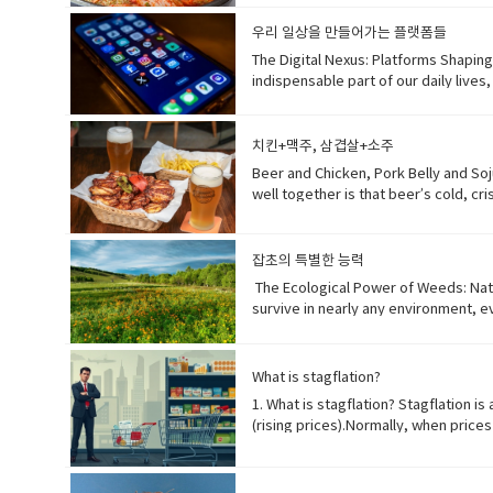
동은 가족들이 겨울을 대비하도록 준비시키
을 방해하다melatonin production: 멜라토
우리 일상을 만들어가는 플랫폼들
도 등재되어 있습니다.deeply rooted: 깊이
몸을 노출시키다stimulate melatonin s
community: 공동체 의식food preserv
The Digital Nexus: Platforms Shaping Our Daily Lives 1. Introduction: Digital Platforms as Modern EssentialsIn today's hyper-connected world, digital platforms have become an indispensable part of our daily lives, transforming how we communicate, work, learn, and entertain ourselves. From the moment we wake up to checking messages to winding down with a streaming service, these platforms form the backbone of our modern digital ecosystem. They constantly evolve, adapting to user demands and technological advancements, making it crucial to understand which ones currently dominate the global and local landscape. 오늘날의 초연결 사회에서 디지털 플랫폼은 우리의 일상생활에서 없어서는 안 될 부분이 되었으며, 우리가 소통하고, 일하고, 배우고, 즐기는 방식을 변화시키고 있습니다. 아침에 일어나 메시지를 확인하는 순간부터 스트리밍 서비스로 하루를 마무리할 때까지, 이 플랫폼들은 현대 디지털 생태계의 중추를 형성합니다. 사용자 요구와 기술 발전에 맞춰 끊임없이 진화하기 때문에, 어떤 플랫폼이 현재 전 세계적으로나 지역적으로 우위를 점하고 있는지 이해하는 것이 중요합니다. [단어장] hyper-connected world (하이퍼-커넥티드 월드): 초연결 사회indispensable part (인디스펜서블 파트): 없어서는 안 될 부분transforming how we communicate (트랜스포밍 하우 위 커뮤니케이트): 우리가 소통하는 방식을 변화시키는form the backbone of (폼 더 백본 오브): ~의 중추를 형성하다digital ecosystem (디지털 에코시스템): 디지털 생태계constantly evolve (컨스턴틀리 이볼브): 끊임없이 진화하다adapting to user demands (어댑팅 투 유저 디맨즈): 사용자 요구에 적응하는technological advancements (테크놀로지컬 어드밴스먼츠): 기술 발전dominate the landscape (도미네이트 더 랜드스케이프): 지형/환경에서 우위를 점하다 2. Social Media's Enduring Reign: Visuals and ViralitySocial media platforms continue to reign supreme in user engagement, largely driven by visual content and the allure of virality. Instagram remains a powerhouse for photo and video sharing, fostering communities around shared interests. TikTok dominates the short-form video market, captivating audiences with its algorithmically curated feeds and trending challenges. Meanwhile, X (formerly Twitter) provides a rapid-fire environment for real-time news, discussions, and micro-blogging, especially among younger generations. These platforms are central to how many people consume news and interact with public discourse. 소셜 미디어 플랫폼은 시각적 콘텐츠와 바이럴리티의 매력에 힘입어 사용자 참여에서 계속해서 압도적인 위치를 차지하고 있습니다. 인스타그램
Sleep) Melatonin, often referred to a
recognized as: ~으로 인정받다UNESCO I
influenced by light and darkness, pla
because the fermentation process cre
diminishes, melatonin levels ris
fresh, tangy flavor. This combin
로 생산되는 자연 발생적인 호르몬입니다. 
운 산미와 탄산감이 생기기 때문입니다. 
줄어들면 멜라토닌 수치가 상승하여 몸에 잠들 시
치킨+맥주, 삼겹살+소주
한 맛을 느낄 수 있습니다. fermentation: 발효
pineal gland: 송과선secretion: 분비h
Beer and Chicken, Pork Belly and So
as siwonhada, comes primarily from 
24-hour clock: 신체의 24시간 내부 시계l
well together is that beer’s cold, c
organic acids such as lactic acid. Th
feelings of drowsiness: 졸음을 유발하다 4
as good as the first. This refr
sensation that makes it s
physiological processes that prepare
이유는 맥주의 시원하고 청량한 맛이 치킨
합니다. 이 산들은 김치 특유의 신맛을 줄 뿐
also reduces alertness, slows down b
의 모임이나 여유로운 저녁에 안성맞춤입니다. cri
잡초의 특별한 능력
시원한 맛primarily: 주로fermentation
from an alert, active state to a 
Belly Grilled pork belly, or samgyeop
다, 생성하다organic acids: 유기산lactic
The Ecological Power of Weeds: N
을 준비하도록 하는 다양한 생리적 과정에도
lighter and more balanced. In additi
해주는 감각invigorating: 상쾌하게 하는, 기운 나
survive in nearly any environment, 
흥분성을 감소시켜 차분함과 졸음을 유발합
the experience of sharing gri
simply eating it as a side dish. Fa
independently by adapting to stress.
록 합니다 . 단어장: setting the clock
주어 더 가볍고 균형 잡힌 맛을 느끼게 해
fried rice). It's also skillfully inc
first responders. 잡초는 대부
록 하다slight drop: 약간의 하락core bo
먹으며 나누는 즐거운 분위기까지 더해집니다. cu
hot dogs, showcasing its 
라난다. 일부 잡초는 오염된 땅이나 파괴된 환
낮추다slows down brain activity: 
What is stagflation?
합 Health Perspective on These Pairin
위로가 되는 김치볶음밥이 있습니다. 또한
력 cultivated crops — 재배 작물 ad
transition the body: 몸을 전환하다ale
which can lead to weight gain if cons
1. What is stagflation? Stagflation i
적응력을 보여줍니다.incredible versati
현) [02] Weeds as Part of Nature’s R
night: 밤새 수면을 유지하다 5. 멜라토닌과 건강한 
these foods occasionally is f
(rising prices).Normally, when pric
savory: 고소한, 맛있는comforting: 위로
humans damage or exhaust the land, n
and signals your body to prepare for
자주 먹으면 체중 증가로 이어질 수 있습니
이션이란 무엇인가?스태그플레이션(Stagfl
showcasing: ~을 보여주다, 드러내다adaptable
ecosystem’s resilience and it
irregular sleep schedules, excessive e
만, 건강을 유지하려면 적당히 먹는 것이 가장 중요
때는 경제도 활발하지만, 스태그플레이션 시기에는 
well-fermented kimchi and cook it unt
력을 고갈시키면, 자연은 본능적으로 이를 회
disorder . Understanding its ro
Food Combinations Some food pairing
이션economy 경제 2. Why does stagflation happen? Stagflation often happens when the cost of production rises sharply, such as when oil or raw material prices increase.