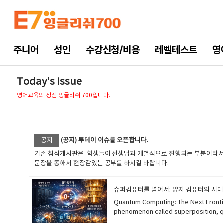
주니어
성인
수강신청/비용
레벨테스트
영
Today's Issue
영어교육의 정점 잉글리쉬 700입니다.
공지
(공지) 투데이 이슈를 오픈합니다.
기존 첨삭게시판은 학생들이 선생님과 개별적으로 진행되는 부분이라서 
문장을 통해서 현장감있는 공부를 하시길 바랍니다.
슈퍼컴퓨터를 넘어서: 양자 컴퓨터의 시대 (The
​Quantum Computing: The Next Frontier of Technology 양자 컴퓨팅: 기술의 차세대 개척지 While traditional computers use bits 
phenomenon called superposition, qubits can represent both 0 and 1 a
solve complex problems millions of 