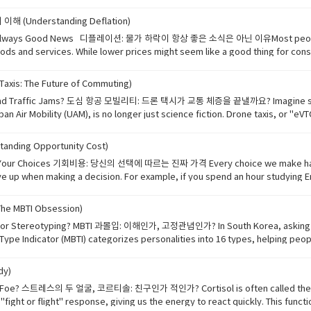
gh unhackable codes. Although it is still in its early stages, quantum com
Understanding Deflation)
백만 배 빠르게 복잡한 문제를 해결할 수 있습니다. 이 기술은 신약을 발견하여 의학 
iar with inflation, but "deflation" is its opposite—a
리가 상상하는 방식 이상으로 세상을 바꿀 것으로 기대됩니다. 📚 단어장 (Vocabulary) • traditional: 전통적인, 기존의
oods and services. While lower prices might seem like a good thing for co
nd to delay their purchases, expecting even lower prices in the future. Th
"deflationary spiral," can lead to long-term economic stagnation. Managing 
s: The Future of Commuting)
g traffic by flying over the city in an automated
 가격이 계속 떨어지면 사람들은 미래에 더 낮은 가격을 기대하며 구매를 미루는 경향
n Air Mobility (UAM), is no longer just science fiction. Drone taxis, or "eVT
 불리는 이 과정은 장기적인 경기 침체로 이어질 수 있습니다. 안정적인 물가 수준을 관리하
and could drastically reduce travel time in crowded cities.
must solve challenges regarding air traffic safety regulations and the noise leve
순환 • stagnation: 침체, 정체 • stable: 안정적인
ing Opportunity Cost)
요. 도심 항공 모빌리티(UAM)라고 알려진 이 기술은 더 이상 공상 과학이 아닙니다. 
d "opportunity cost." This is the value of
전기로 작동하기 때문에 친환경적이며, 혼잡한 도시에서의 이동 시간을 획기적으로 줄여줄
ive up when making a decision. For example, if you spend an hour studying E
ng: 통근, 출퇴근 • automated: 자동화된 • vertical take-off: 수직 이착륙 •
erstanding this concept helps us make more rational decisions in both daily
drastically: 급격히, 획기적으로 • eco-friendly: 친환경적인 • regulation: 규정, 규제 • tra
리는 모든 선택에는 '기회비용'이라는 숨겨진 대가가 있습니다. 이것은 결정을 내릴 때 포기하게 되는 '차선책'의 가
 MBTI Obsession)
 시간을 영어 공부에 쓴다면, 그 시간 동안 할 수 있었던 수면이나 운동이 기회비용이 
 is your MBTI?" has become as common as asking for
 것뿐만 아니라 잃는 것까지 고려함으로써, 우리의 시간과 자원의 우선순위를 더 효과적으로 정할 수 있습니
e Indicator (MBTI) categorizes personalities into 16 types, helping peopl
mpatible partner. However, psychologists warn against "MBTI obsession." H
 create prejudice and limit our understanding of people's true potential. 한국에서 "MBTI가 뭐예요?"라고 묻는 것은 이
dy)
스-브릭스 유형 지표)는 성격을 16가지 유형으로 분류하여 자신과 타인을 더 잘 이해하
en we feel stress. In
 과몰입"을 경계합니다. 인간의 성격은 고작 네 개의 글자로 정의하기에는 너무나 복잡하
 "fight or flight" response, giving us the energy to react quickly. This funct
e: 분류하다 • compatible: 잘 맞는, 호환되는 • break