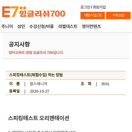
로그인
l
회원가입
체험수업신청
카톡상담
주니어
성인
수강신청/비용
레벨테스트
영어컨텐츠
공지사항
영어교육의 정점 잉글리쉬 700입니다.
스피킹테스트(체험수업) 하는 방법
이 름
| 찰스매니저
조 회
| 8561
등록일
| 2020-10-27
스피킹테스트 오리엔테이션