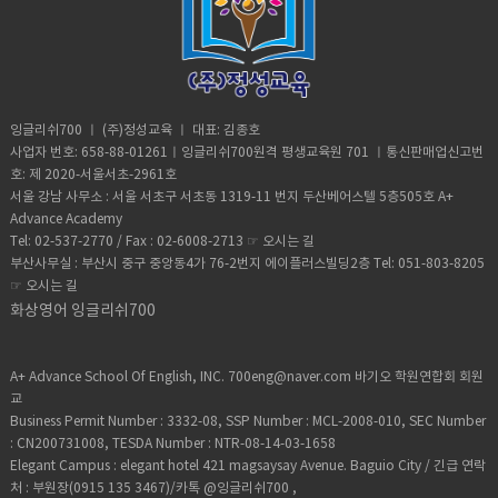
잉글리쉬700 ㅣ (주)정성교육 ㅣ 대표: 김종호
사업자 번호: 658-88-01261ㅣ잉글리쉬700원격 평생교육원 701 ㅣ통신판매업신고번
호: 제 2020-서울서초-2961호
서울 강남 사무소 : 서울 서초구 서초동 1319-11 번지 두산베어스텔 5층505호 A+
Advance Academy
Tel: 02-537-2770 / Fax : 02-6008-2713 ☞
오시는 길
부산사무실 : 부산시 중구 중앙동4가 76-2번지 에이플러스빌딩2층 Tel: 051-803-8205
☞
오시는 길
화상영어 잉글리쉬700
A+ Advance School Of English, INC. 700eng@naver.com 바기오 학원연합회 회원
교
Business Permit Number : 3332-08, SSP Number : MCL-2008-010, SEC Number
: CN200731008, TESDA Number : NTR-08-14-03-1658
Elegant Campus : elegant hotel 421 magsaysay Avenue. Baguio City / 긴급 연락
처 : 부원장(0915 135 3467)/카톡 @잉글리쉬700 ,