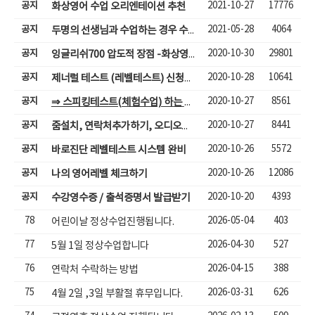
공지
2021-10-27
17776
화상영어 수업 오리엔테이션 추천
공지
2021-05-28
4064
두명의 선생님과 수업하는 경우 수업입장하기
공지
2020-10-30
29801
잉글리쉬700 압도적 장점 -화상영어( 성인,어린이)
공지
2020-10-28
10641
제너럴 테스트 (레벨테스트) 신청하기
공지
2020-10-27
8561
⇒ 스피킹테스트(체험수업) 하는 방법
공지
2020-10-27
8441
줌설치, 연락처추가하기, 오디오체크, 줌체팅으로 수업하기
공지
2020-10-26
5572
바로진단 레벨테스트 시스템 완비
공지
2020-10-26
12086
나의 영어레벨 체크하기
공지
2020-10-20
4393
수강영수증 / 출석증명서 발급받기
78
2026-05-04
403
어린이날 정상수업진행됩니다.
77
2026-04-30
527
5월 1일 정상수업합니다
76
2026-04-15
388
연락처 수락하는 방법
75
2026-03-31
626
4월 2일 ,3일 부활절 휴무입니다.