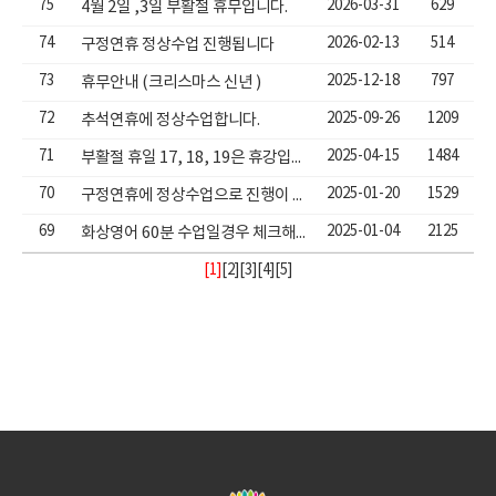
75
2026-03-31
629
4월 2일 ,3일 부활절 휴무입니다.
74
2026-02-13
514
구정연휴 정상수업 진행됩니다
73
2025-12-18
797
휴무안내 (크리스마스 신년 )
72
2025-09-26
1209
추석연휴에 정상수업합니다.
71
2025-04-15
1484
부활절 휴일 17, 18, 19은 휴강입니다.
70
2025-01-20
1529
구정연휴에 정상수업으로 진행이 됩니다.
69
2025-01-04
2125
화상영어 60분 수업일경우 체크해야할 사항
[1]
[
2
][
3
][
4
][
5
]