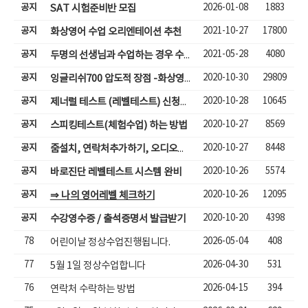
공지
2026-01-08
1883
SAT 시험준비반 모집
공지
2021-10-27
17800
화상영어 수업 오리엔테이션 추천
공지
2021-05-28
4080
두명의 선생님과 수업하는 경우 수업입장하기
공지
2020-10-30
29809
잉글리쉬700 압도적 장점 -화상영어( 성인,어린이)
공지
2020-10-28
10645
제너럴 테스트 (레벨테스트) 신청하기
공지
2020-10-27
8569
스피킹테스트(체험수업) 하는 방법
공지
2020-10-27
8448
줌설치, 연락처추가하기, 오디오체크, 줌체팅으로 수업하기
공지
2020-10-26
5574
바로진단 레벨테스트 시스템 완비
공지
2020-10-26
12095
⇒ 나의 영어레벨 체크하기
공지
2020-10-20
4398
수강영수증 / 출석증명서 발급받기
78
2026-05-04
408
어린이날 정상수업진행됩니다.
77
2026-04-30
531
5월 1일 정상수업합니다
76
2026-04-15
394
연락처 수락하는 방법