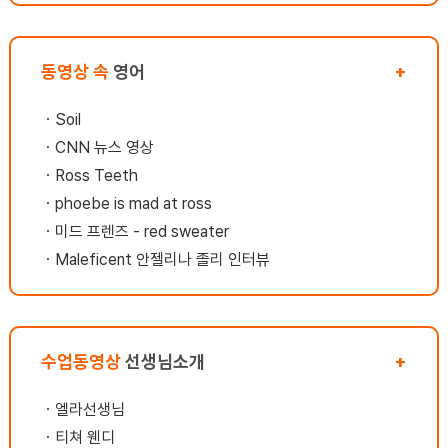
은 도움이 되었습니다. 결론:영어로 커뮤니케
이션을 통한 인간관계의 중요한 부분을 깨달을
수 있어서 기뻐요. (한국어로 커뮤니케이션을
동영상 속
영어
+
못해서 조용한 성격이었는데 영어로 소통의 힘
을 깨닫고 대화가 즐겁다는것이 아이러니하네
ㆍ
Soil
요.ㅋㅋ) 현재 : 자존감, 자신감 부분에서도 만
족하고 영어 실력이 오른것에도 만족합니
ㆍ
CNN 뉴스 영상
다. 포기하지 않고 끝까지 노력하면 좋은 날이
ㆍ
Ross Teeth
온다는것을 알았습니다. 저는 계속해서 앞으로
ㆍ
phoebe is mad at ross
나갈거에요. 오늘도 멋진하루가 기다리고 있습
니다요~ ㅋㅋ
ㆍ
미드 프렌즈 - red sweater
ㆍ
Maleficent 안젤리나 졸리 인터뷰
수업동영상
선생님소개
+
ㆍ
엘라선생님
ㆍ
티쳐 웬디