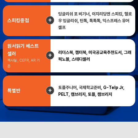
잉글리쉬 포 비기너
,
이지리딩엔 스피킹
,
헬로
스피킹중점
우 잉글리쉬
,
틴톡
,
톡톡톡
,
익스프레스 유어
셀프
원서읽기 베스트
리더스북, 챕터북, 미국공교육추천도서, 그래
셀러
픽노블, 스테디셀러
렉사일 , CEFR, AR 기
준
토플주니어
,
국제학교준비
, G-Telp Jr,
특별반
PELT, 캠브리지, 토플, 캠브리지