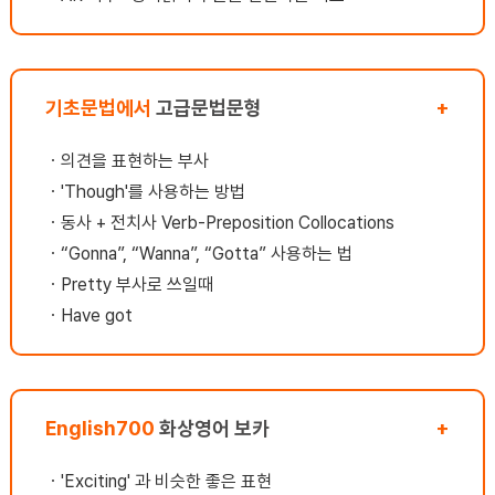
재파
생님은 성향이 밝은 분이셨는데 자신감이 넘치
에
력해
고 리액션을 잘해주셨습니다함께 대화하는 사
기
이야
람으로부터 받는 영향은 의외로 컸어요.. 밝은
이
 않
성격의 선생님과 커뮤니케이션을 하면 나에게
요
구성
기초문법에서
없는 새로운 사고방식을 얻을 수 있고, 그 사람
고급문법문형
+
하
단하
의 장점을 배울수 있는것 같았습니다. 제가 내
참
어
성적이고 자존감이 없는 스타일이었는데 선생
함
ㆍ
의견을 표현하는 부사
시
님의 밝은면이 저에게 큰 영향을 주셨어요.ㅠ
라
ㆍ
'Though'를 사용하는 방법
친
ㅠ어느순간 제가 수다쟁이가 되어있었고, 대화
생
니
ㆍ
동사 + 전치사 Verb-Preposition Collocations
를 즐기고 있는데다가, 수업 분위기를 띄운다
시
 시
던지, 웃고 있는 사람이 되었습니다.^0^ 선생
재
ㆍ
“Gonna”, “Wanna”, “Gotta” 사용하는 법
단어
님이 친구처럼 되어주시니 수업을하게 되면 미
거
ㆍ
Pretty 부사로 쓰일때
있
소를 짓게하고 제가 영어를 즐긴다는 느낌이 들
가
해
ㆍ
Have got
었습니다 그리고 저는 미래에 대해 비관적인 성
벽
단
향이 많아서 계획이라던지 꿈이 없었어요. 선
듯
문장
생님이 저에게 꿈이 뭐냐고 물어보시고 버킷리
싶
음에
스트에 대해서 숙제를 내주셨는데제가 생각해
이
보지도 않았던 부분을 적어보고 나누고 공유할
에
English700
화상영어 보카
+
있어
수 있어서 좋았습니다. 무엇인가 긍정적으로
고
고
생각할수 있게끔 선생님은 할수 있다고 말씀해
한
명을
주시고 구체적인 비전을 세울수 있도록 도와주
기
ㆍ
'Exciting' 과 비슷한 좋은 표현