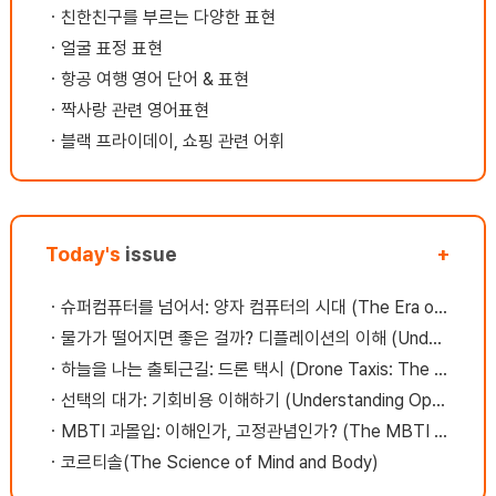
런
셨어요.긍정적인 말이 저의 어두운 감정을 건
기
ㆍ
친한친구를 부르는 다양한 표현
당
강하게 해주고 밝게 해주는것 같았습니다. 게
있
ㆍ
얼굴 표정 표현
 떠
다가 칭찬을 많이 해주셔서 자포자기 하지않게
걸
ㅎ
저를 움직일수 있게 해주셨고, 선생님과의 원
부
ㆍ
항공 여행 영어 단어 & 표현
젖듯
활한 친분관계가 저에게 힘을 주었습니다. 00
을
ㆍ
짝사랑 관련 영어표현
영
이 덕분이다의지가 된다함께 노력하자하면된
영
ㆍ
블랙 프라이데이, 쇼핑 관련 어휘
아서
다모두 잘된다잘했다매일매일이 새롭다오늘도
자
멋진 하루가 기다리고 있다고맙고 감사하다.등
고
등.....긍정적인 표현을 선생님과 자주 나누었
니
습니다 몇달이 지나서였는지는 모르겠지만 귀
가 열리는것 같았어요.그러다가 저는 어느 순
Today's
issue
+
간 영어에 대한 자신감을 가질수 있을 뿐만 아
니라나자신을 불신하는 네거티브한 스타일에
ㆍ
슈퍼컴퓨터를 넘어서: 양자 컴퓨터의 시대 (The Era of Quantum Computing)
서 벗어날 수 있겠다 라는 생각이 들었습니
다 영어를 시험을 치기 위한 평가 기준으로 쓰
ㆍ
물가가 떨어지면 좋은 걸까? 디플레이션의 이해 (Understanding Deflation)
는것이 아니고커뮤니케이션 위주의 수업을 계
ㆍ
하늘을 나는 출퇴근길: 드론 택시 (Drone Taxis: The Future of Commuting)
속 했어요시간이 지나면서 우리(선생님과 나)
ㆍ
선택의 대가: 기회비용 이해하기 (Understanding Opportunity Cost)
는 서로의 가치관과 생각을 알고 신뢰 관계를
구축해 나갈 수 있었습니다. 꺄~호 그리고 내
ㆍ
MBTI 과몰입: 이해인가, 고정관념인가? (The MBTI Obsession)
가 바쁠때 수업연기가 자유로와서 수업을 아낌
ㆍ
코르티솔(The Science of Mind and Body)
없이 다받을수 있었구요첨삭서비스도 제공이
되어서 게시판에서 숙제를 주고 받고 영어에 많