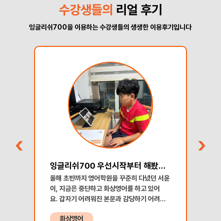
수강생들의
리얼 후기
잉글리쉬700을 이용하는 수강생들의 생생한 이용후기입니다
부터 해봤습니다~
2년간 화상영어를 하고나서
서윤
​레벨이 낮았을때 기억 : 영어문장을 캐치하는
​
것이 아니라 아는 단어가 들리면 감으로 알아차
어
운
렸고 대답은 거의 하지 못했어요. 레벨이 초급
려
진지
단계였으니까 어쩔수 없겠죠. 초급반 수업에는
스
화상영어
기하
웃으면서 오케이만 자주 연발했던 기억이 있습
어