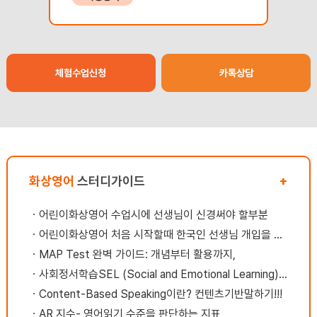
원
니다. 처음에는 핸드폰 했었는데 영어를 잘 못
을
고민
하니까 귀로만 상대방의 말을 알아 들어야 한다
렸
하
는것이 힘들고 답답했습니다.그래서 화상영어
조
~씨
로 바꾸었습니다 듣는것이 힘들어 화상영어로
게
학원
바꿨는데요. 화상으로 수업을 하면 교재를 같
은
체험수업신청
카톡상담
국인
이보고 선생님 얼굴을 보면서 대화를 하게 되니
을
각했
숨통이 트이는것 같았습니다 잉글리쉬 700의
위
점수
경우는 휴대폰 , Pc, 타블릿 어떤것으로도 수
는 
되는
업을 편하게 할수 있어서 좋았습니다.화상영어
라
국인
전화영어의 경계가 없어진거 같아요 화상을 보
표
론
면서 하면 좋은것은 대화를 할때 비장의 무기!!,
눈
바디랭귀지를 사용할수 있습니다. 하하하바디
하
화상영어
스터디가이드
+
니
랭귀지 라는것에 사람의 표정, 눈빛, 손짓 등이
좋
는
포함되기 때문에 훨씬 대화가 수월했고 정확도
하
ㆍ
어린이화상영어 수업시에 선생님이 신경써야 할부분
욱
가 조금더 올라가니까 받아들이기가 좋았습니
격
ㆍ
어린이화상영어 처음 시작할때 한국인 선생님 개입을 원하는 분들이 읽어야될 내용
다. 그리고 내가 표현하고자 하는 말을 몸짓 동
진
하
작을 섞어서 전달할수 있으니 대화가 조금 더
는
ㆍ
MAP Test 완벽 가이드: 개념부터 활용까지,
만
잘되었습니다. 그 당시 선생님과 수업할때는
에
ㆍ
사회정서학습SEL (Social and Emotional Learning) 이란?? 추천교재
 여
말을 할줄 모르는 어린 아이가 된것 같아서 수
와
ㆍ
Content-Based Speaking이란? 컨텐츠기반말하기!!!
수
업할때 느낌이 웃겼어요. 그리고 선생님과 친
라
윤이
해지다보니..어떤 영향을 받는것 같았는데요선
리
ㆍ
AR 지수- 영어읽기 수준을 판단하는 지표