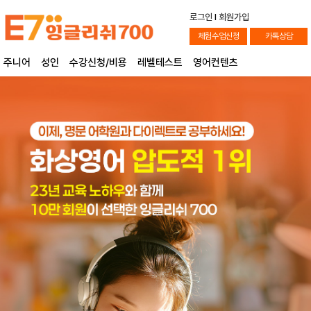
로그인
l
회원가입
체험수업신청
카톡상담
주니어
성인
수강신청/비용
레벨테스트
영어컨텐츠