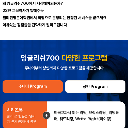
왜 잉글리쉬700에서 시작해야되는가?
23년 교육역사가 말해주듯
필리핀명문어학원에서 직영으로 운영되는 안정된 서비스를 받으세요
이유있는 장점들을 간략하게 알려드립니다.
잉글리쉬700
다양한 프로그램
주니어부터 성인까지 다양한 프로그램을 제공합니다
주니어 Program
성인 Program
시리즈북
미국교과서 읽는 리딩
,
브릭스리딩
,
리딩튜
읽기, 쓰기, 문법, 말하
터
, 워드리딩,
Write Right(라이팅)
기, 듣기 균형있게 공부