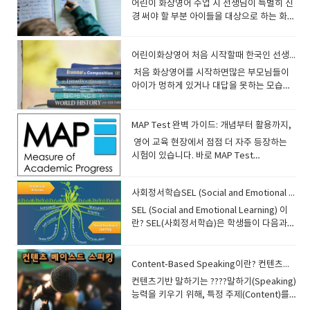
​어린이 화상영어 수업 시 선생님이 특별히 신
경 써야 할 부분 아이들을 대상으로 하는 화상
영어 수업에서는 단순히 교재를 진행하는 것
보다, 아이의 말하기 기회를 최대한 늘리고 자
어린이화상영어 처음 시작할때 한국인 선생님 개입을 원하는 분들이 읽어야될 내용
신감을 키워주는 것이 가장 중요합니다. 학부
모님들은 보통 다음과 같은 요청을 많이 하십
​​ 처음 화상영어를 시작하면많은 부모님들이
니다. "우리 아이가 영어로 많이 말할 수 있게
아이가 멍하게 있거나 대답을 못하는 모습을
해주세요.""문장으로 대답하도록 지도해주세
보고“한국인 선생님 도움이 꼭 필요한 거 아
요.""발음과 문법을 자연스럽게 교정해주세
닐까요?”라고 걱정하시는 경우가 많습니
요.""수업이 재미있었으면 좋겠어요.""숙제
다. 특히 어린아이들은 처음 영어 환경 자체를
MAP Test 완벽 가이드: 개념부터 활용까지,
나 복습도 챙겨주세요." 따라서 선생님은 다
낯설어하기 때문에부모님 입장에서는 답답하
​ 영어 교육 현장에서 점점 더 자주 등장하는
음 사항을 꼭 염두에 두고 수업을 진행해 주시
고 안쓰럽게 느껴질 수 있습니다. 하지만 어
시험이 있습니다. 바로 MAP Test
면 좋습니다.1. 아이가 최대한 많이 말하도록
린이 영어는 성인처럼설명을 완벽히 이해하
(Measures of Academic Progress)입니
유도하기 가장 중요한 목표는 아이가 영어로
고 시작하는 공부와는 조금 다릅니다. 오히려
다. ​MAP은 학생들의 학업 성장을 측정하는
직접 말하는 시간을 늘리는 것입니다. 지도 방
아이들은조금 답답한 환경 속에서 스스로 듣
사회정서학습SEL (Social and Emotional Learning) 이란?? 추천교재
정밀한 진단 도구입니다. 많은 국제학교, 영어
법Yes/No 질문보다 WH-questions 사용한
고, 추측하고, 반복 경험하는 과정에서영어
권 국가의 공립학교, 그리고 국내 일부 사립학
SEL (Social and Emotional Learning) 이
단어로 답하면 문장으로 확장하도록 유도추
감각을 만들어가는 경우가 많습니다. 선생님
교에서 이 시험을 도입하고 있으며, 학부모와
란? SEL(사회정서학습)은 학생들이 다음과
가 질문으로 답변을 늘리기 예시Teacher:
표정, 반복 표현, 화면 자료, 상황 등을 통해처
교사들에게는 학생의 영어 실력과 학습 경로
같은 능력을 기를 수 있도록 돕는 교육 접근
What did you do yesterday?Student:
음에는 몰라도 점점 의미를 연결하기 시작하
를 이해하는 중요한 도구가 됩니다. 이 글에서
방식입니다: *자기인식(Self-awareness) *
Soccer.Teacher: Great! Say, "I played
고,그 과정에서 영어에 대한 반응 속도가 살아
는 다음과 같은 내용을 중심으로 MAP Test
자기관리(Self-management) *사회적 인식
Content-Based Speaking이란? 컨텐츠기반말하기!!!
soccer with my friends yesterday." 2.
나는 경우가 많습니다. 반대로 바로 한국어 설
를 깊이 있게 살펴보겠습니다: MAP Test란
(Social awareness) *관계 기술
완전한 문장으로 말하도록 지도하기 아이들
​컨텐츠기반 말하기는 ????말하기(Speaking)
명이 계속 들어가게 되면아이 입장에서는 영
무엇인가? MAP의 구성과 문항 특징 MAP 성
(Relationship skills) *책임감 있는 의사결정
은 단어만 말하는 경우가 많습니다. 목표단어
능력을 키우기 위해, 특정 주제(Content)를
어를 스스로 이해하려는 힘보다“모르면 한국
적표 해석법 MAP이 제공하는 학습 인사이
(Responsible decision-making) ◆ 영어
→ 짧은 문장 → 자세한 문장으로 확장 예시
중심으로 영어를 사용하는 방식이에요. 즉, 영
어 설명을 기다리자”라는 습관이 먼저 생기기