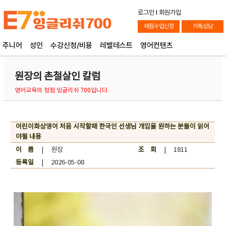
로그인
l
회원가입
체험수업신청
카톡상담
주니어
성인
수강신청/비용
레벨테스트
영어컨텐츠
원장의 촌철살인 칼럼
영어교육의 정점 잉글리쉬 700입니다.
어린이화상영어 처음 시작할때 한국인 선생님 개입을 원하는 분들이 읽어
야될 내용
이 름
| 원장
조 회
| 1811
등록일
| 2026-05-08