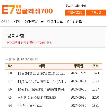
로그인
l
회원가입
체험수업신청
카톡상담
주니어
성인
수강신청/비용
레벨테스트
영어컨텐츠
공지사항
영어교육의 정점 잉글리쉬 700입니다.
총게시글 :
88
[
2
/5페이지]
No
제목
등록일
조회
68
2024-12-23
1623
12월 24일 25일 30일 31일 2025년 1월 1일 휴강합니다.
67
2024-10-31
1392
11/1 일 11/2일 휴강합니다 ( All Souls
66
2024-09-30
1387
10월1일, 10월3일, 10월9일 정상수업진행됩니다
65
2024-09-15
2250
추석은 정상수업 진행됩니다
64
2024-04-30
1371
5/1일 노동절 휴강