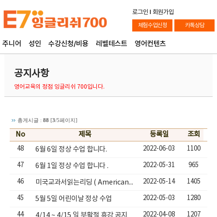
로그인
l
회원가입
체험수업신청
카톡상담
주니어
성인
수강신청/비용
레벨테스트
영어컨텐츠
공지사항
영어교육의 정점 잉글리쉬 700입니다.
총게시글 :
88
[
3
/5페이지]
No
제목
등록일
조회
48
2022-06-03
1100
6월 6일 정상 수업 합니다.
47
2022-05-31
965
6월 1일 정상 수업 합니다 .
46
2022-05-14
1405
미국교과서읽는리딩 ( American School Textbook ) 교재구매링크
45
2022-05-03
1280
5월 5일 어린이날 정상 수업
44
2022-04-08
1207
4/14 ~ 4/15 일 부활절 휴강 공지