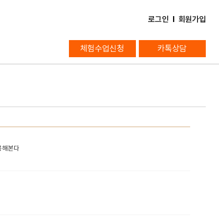
로그인
l
회원가입
체험수업신청
카톡상담
용해본다​