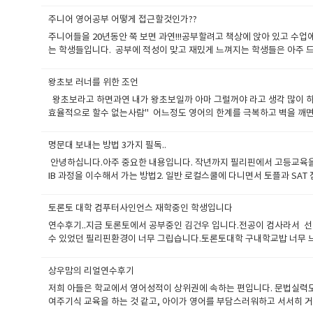
무역영어 등을 공부하시면 됩니다 얕은 수준의 영어를 공부할려면 체계
단어가 늘어나고 읽는 속도가 증가하고 올바로 악센트나 인터네이션을 
주니어 영어공부 어떻게 접근할것인가??
전하지만 문법문형수준이 낮고 단어수준이 낮은 상태에서는스피킹 공부
주니어들을 20년동안 쭉 보면 과연!!!공부할려고 책상에 앉아 있고 수
자기가 가지고 있는 단어수준과 문법수준으로 문장을 만들려고 노력하고
는 학생들입니다. 공부에 적성이 맞고 재밌게 느껴지는 학생들은 아주 
전준비 + 수업 + 복습 의 형태로 꾸준히 공부를 하셔야 됩니다 스피
예능끼가 다분한 학생 , 자기 좋아하는것만 찾는 학생들은공부에는 소질
와 일지를 적는것을 유명하지요그러니까 할말도 많고 하고싶은 말도 
여를 해준다면폭팔적 힘으로 더 잘할수도 있습니다. 부모님과 우리는 
시 점검하게 되고 사용하는 단어의 다양성도 증가하며스피킹도 자연스럽
왕초보 러너를 위한 조언
코티솔 호르몬만 분비됩니다. 우리가 해줘야 할것은 공부해라 공부해라
전체적으로 꾸준하게 공부를 해야지만 됩니다.그러니까 일반영어가 
왕초보라고 하면과연 내가 왕초보일까 아마 그럴꺼야 라고 생각 많이 하
되고우리는 지속적인 공부습관을 가지게 해야되고우리는 학생들과 상호간
효율적으로 할수 없는사람"​​ 어느정도 영어의 한계를 극복하고 벽을 
동기가 생길수도 있고 화상영어 공부하면서 선생님에게 하고싶은 말이 
공부를 하면서 스스로 발전하는 느낌을 받을수 있습니다 왕초보를 극복
고 못도와 주었는데 내친구가 유창하게 길안내 맛집안내를 해주는것 보
에 맞게 하기위한 문법을 공부해야 되구요이렇게 시작하면서 내공이 쌓
다. 동기부여라 함은 학생들이 영어사용을 못해서 불편함을 느끼고 영어
명문대 보내는 방법 3가지 필독..
입니다. 맨투맨수업을 기본으로 하는 화상영어 만큼 지속적 자극을줄수
울것입니다. 또한 일정 기간 공부한 학생들에게 수준이 비슷한 학생들끼
안녕하십니다.아주 중요한 내용입니다. 작년까지 필리핀에서 고등교육을 
다.에이플러스 어드벤스 연수 후기 보시면 실제로 잘 나와 있습니다. 
바로 화상영어 전화영어로 지속적으로 규칙적으로 수업함으로써얻을수 있
IB 과정을 이수해서 가는 방법2. 일반 로컬스쿨에 다니면서 토플과 SA
있습니다하지만 하지못하고 끙끙거립니다.수업시간이 지나갑니다 별소득
어와 문장을 알아도 말할려면 힘들고 또한 공부자체도 지루해집니다.영어는
내신이 적용됩니다. 부연설명들어갑니다. 1. 브렌트 스쿨에 재학하면서 
정리해서 문장을 만들어 봅니다. 그리고 내일 수업할 내용에 대해서 관
당연 반응하게 됩니다. 비록 단어량이 적고 문법실력이 없드라도 자기
이수합니다. 2016년 졸업생들 보며 수학 하이를 듣는학생이 점수가 잘
니다 제법 말할수 있는게 늘어나고 나름 내가 아는 한도의 단어를 이용
토론토 대학 컴푸터사인언스 재학중인 학생입니다
서공부가 비로서 시작되고 문장을 만들어 가게 될것입니다.이것이 반복이
다드- 포기 의 상황이 많이 발생했습니다. 그런이유가 아이비 1점 부
족해서 단순단어만 재사용하고 새로운 단어와더 적합한 상황의 단어를 찾
보가 영어의 벽을 깨면서영어공부의 시각이 바뀌고 발전하고 비로서 고
연수후기..지금 토론토에서 공부중인 김건우 입니다.전공이 컴사라서 
합니다. 이번 24명 졸업생중 아이비 이수자가 시작은 18명에서 결국 5 
기서 이야기 하고싶은것은 바로 지속적 자극 그리고 답답함을 느낌으로써
글리쉬700에 몸을 맡기고 작을 투자를 해보싶시요 확실한 결과를 얻
수 있었던 필리핀환경이 너무 그립습니다.토론토대학 구내학교밥 너무 
점수를 아주 중요하게 생각합니다 그래서 한국에는 sat 준비만 시키는 
일매일 생기고 늘어나는 신규단어를 따로 단어장을 만들든지코넬노트법을
이며학생들과 합의를 이끌어서 능동적으로 공부할수 있게 자발적으로 노력할
쿨은 학업이 뒤처지면 유급해야되고 싸우거나 폭력행사를 한다면 정학
sat 를 제대로 가르칠 선생이 없습니다 그러나 불행중 다행으로 우리 
지켜보겠습니다 원장드림.​
있습니다.저도 8학년때 영어가 약하고 따라기지 못해서 거의 매일 리
때 검정고시 결과가 높게 나와야 됩니다 토플을 열심히 공부하고 검정
상우맘의 리얼연수후기
만.영어에세이 하루만에 안돼고수학은 정말 따라가기 힘듭니다.아이비과
늘 지인이 너무 대학진학에 감을 못잡고 계셔서 이렇게 정리해서 올려 
저희 아들은 학교에서 영어성적이 상위권에 속하는 편입니다. 문법실력도
공과대학이나 컴푸터사이언스 기타 파인낸스 .어카운트 전공을 희망한다면
여주기식 교육을 하는 것 같고, 아이가 영어를 부담스러워하고 서서히 
애하고수학은 부원장님과 4년동안 꾸준히 하다보니 Sat 2 수학과목을 