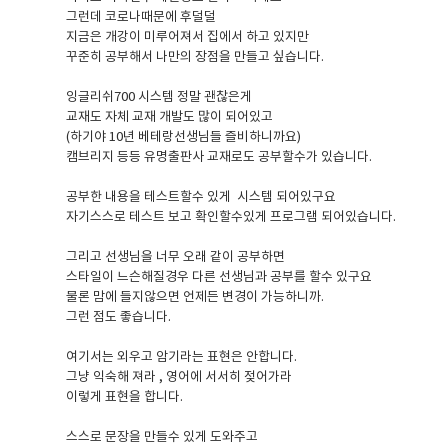
그런데 코로나때문에 후덜덜
지금은 개강이 미루어져서 집에서 하고 있지만
꾸준히 공부해서 나만의 장점을 만들고 싶습니다.
잉글리쉬700 시스템 정말 괜찮은게
교재도 자체 교재 개발도 많이 되어있고
(하기야 10년 베테랑선생님들 즐비하니까요)
캠브리지 등등 유명출판사 교재로도 공부할수가 있습니다.
공부한 내용을 테스트할수 있게 시스템 되어있구요
자기스스로 테스트 보고 확인할수있게 프로그램 되어있습니다.
그리고 선생님을 너무 오래 같이 공부하면
스타일이 느슨해질경우 다른 선생님과 공부를 할수 있구요
물론 맘에 들지않으면 언제든 변경이 가능하니까.
그런 점도 좋습니다.
여기서는 외우고 암기라는 표현은 안합니다.
그냥 익숙해 져라 , 영어에 서서히 젖어가라
이렇게 표현을 합니다.
스스로 문장을 만들수 있게 도와주고