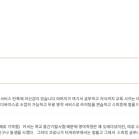
 서비스 만족에 자신감이 있습니다.아버지가 여기서 공부하고 자식까지 교육 시키는 
 디바이스로 수업이 가능하고 무료 영작 서비스로 라이팅을 연습하고 스피킹에 힘을 
가족소개만 하다가 시간이 다갑니다 잉글리쉬700은 고정선생님이 책임지고 숙제도 내
다. 잉글리쉬700 은 선생님들끼리 서로경쟁하는 구도라서 더 많은 학생을 배정받
방향을 주도적으로 설정할수도 있습니다.초보자경우는 한국사무실에서 개입해서 프로그
 (5살때로 기억함) 커서는 학교 중간기말시험 때문에 영어학원은 꽤 오래다녔지만, 따로
 않으면 학생들에게 만족을 줄수 없으며그렇기 때문에 잉글리쉬700은 3년이상 7800
구나 동생을 시켰다. 그러다 코로나가 터져외부에서는 힘들고 그래서 스피킹 공부나 해
o English INC. " 에서 직영으로 운영됩니다.그러므로 어학원선생님과 동일하게 복지
가.. 그래서 찾아보니 필리핀 선생님들이 금액도 착하고 발음도 괜찮다고해서 ​뒤져보