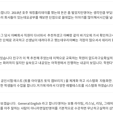
체는 6개의 레벨로 나누어 진행이되지만 잉글리쉬700은 레벨을 세분화해서 거기에 맞
 괜찮고 필리핀에서 학원을 직접 운영하고 있다고하니 뭔가 믿음이가 수업을 시작했다
C, Kaplan 정도 회사가 있습니다 영어공부를 해본경험이 있다면 이대목에서 ''17단
영어공부를 한 짬이 있어서 그런지 intermediate 정도가 나왔다. 근데 스피킹은 be
상담실장님과 충분히 상의하고 진행 바라고 더블 프로그램은 2가지 프로그램을 병행
만족합니다. 2018년 호주 워킹홀리데이를 했는데 돈은 좀 벌었지만영어는 생각만큼
했다. ​처음에는 긴장되서 말도 잘못하고했는데, 선생님이 친근하게 대해주셔서 나중에가서
므로 언제든 요구가능하시고 페어티쳐는 두명의 선생님과 공부하는것입니다. 월수금
여러 회사들이 있는데요공부를 해보면 단점으로 쓸데없는 이야기를 많이해서시간을 
고 자신감도 생기고 개이득? ​지금까지 6개월 동안 수강했고 최근에 6개월을 더 연장
교재가 있다면 어떤 교재라도 수업을 진행시키는 오픈교재 프로그램도 있습니다 수업후
8분정도 정리에 들어가는 많은 선생들은정말 짜증나게 합니다 .그들의 실력이랑 발음 
이 영어로 말을 하고싶다면 일단 신청하라고 말하고 싶다. ​생각보다 부담이가지않는 금액이
트및 보카테스트 토익 토플등 막테스트가 무료로 제공이 됩니다 교재는 회사 개발교재 +
더라구요그러다가 학원도 다녀보고 했지만 그래도 화상영어가 맨투맨 수업이 효과적인
청을 할수있고 출장이나 입원등으로 장기로 못할경우 장기홀딩 서비스를 받을수 있습니
히 후기는 잉글리쉬700을 운영하는 어학원에이플러스 어드벤스의 후기를 더 많이 읽
 어드벤스까지 자격을 부여받았습니다. 하지만 콜센타 운영으로 진행하는 화상영어 업체
당시 아빠회사 직원이 다녀와서 추천하셨고 아빠랑 같이 바기오에 가서 확인하고수
 있는데요어는 회사는 공부하다보면 인터넷 끊김현상은 있지요특히 오늘같은경우 필리핀
학연수 상담및 토탈교육상담이 가능하기에 강남 , 부산 사무실에 방문해서 상담및 
들은 단체로 귀국하고 선생님이 데려다주고 했는데우리아빠는 걱정이 많으셔서 데리러 
니다.이유를 묻거나 하지 않고 쿨하게 수업을 더 넣어주고 양해를 구하지요 이전 다른
 효과를 가집니다.​ 잉글쉬700만의 압도적 장점 무료첨삭서비스 (포인트, 비용 필
 방항동안 8주 짧게 공부를 했습니다.일방적으로 외우는 공부가 아니고 내가 스스로
체를 하면 잉글리쉬700은 이유를 물어보지만 바로 바꾸어줍니다그리고 괜찮냐고 체
핀메니저와 한국메니저와 헤드티쳐 입체적 동시관리)15년간 축적된 관리시스템으로 우
를 해도 많이 늘거 같았습니다. 어른들은 8주 해봤자 영어맛만 보고 왔겠지 하시는
 잘 안해줄려고 빙빙돌립니다.그리고 관리전화 한번 안옵니다. 그건 그렇고 실제로 
(AI)을 이용한 시스템으로1000개 이상의 테스트 무료로 치룰수 있고 지금도 새로 
있습니다.선생님은 로리, 메리제인, 카를로스 다양하게 공부를 해보았구요 지금은
래도 현지어학원학생을 몇년씩 가르친 경험이 있으니까한국인에 대해서 파악을 잘하고
 있습니다 친구가 이 책 추천해 주었는데 이책으로 교육하는 학원이 없드라구요확실히
영어 입니다콜센타를 운영하거나 위탁해서 선생을 제공하는다른 회사들은 선생님을 소
는것 같은?? 제가 계속 대학기숙사에서 화상영어공부하니까룸메이트도 같이 수업을 
의 장점만 모아서 만든것이라서 정말 추천합니다. 교재는 잉글리쉬700자체 교재 아주 
는 화려하지 않지만 실속있고 내공있는 어학원에서 진행하는 내공이 보입니다. 학원다
있는 수준의 선생님들입니다.트레이닝 몇시간 받은 선생이랑 수준의 차이가 나도 아주
이 미루어져서 집에서 하고 있지만꾸준히 공부해서 나만의 장점을 만들고 싶습니다. 
내용도 많이 포함이 된거 같습니다. 마지막으로 정리하면 비용도 상대적으로 저렴하고
여기저기 화상영어 프로그램을 제공해주는 업체들을 알아 보았습니다.첫번째로는 합리
겠습니까? 하나만더 말씀드리면 에이플러스 어드벤스가 어떤 어학원이냐면만족도 1위 
사 교재로도 공부할수가 있습니다. 공부한 내용을 테스트할수 있게 시스템 되어있구요
 무료로 제공해주고 공부하기 여러모로 편합니다. 두서없이 적었는데 도웅미 되셨으면
효과가 매우 높아 지금까지는 만족합니다.물론 교육적인 효과를 높이기 위해서는 아이에게
남고 그러지 못하면 밀려서 퇴출되어지는 서바이벌 상황에서 근무한 경쟁력 있는 선
공부를 할수 있구요물론 맘에 들지않으면 언제든 변경이 가능하니까.그런 점도 좋습니다
이야기하는 것은잘못된 것이라고 생각합니다. 주변에 전화영어나 화상영어를 이야기할 
달 99,000, 주3회 20분 수업 한달 66,300 주2회 20분 수업 한달 46,03
와주고 말을 늦게 답답하게 해도 차분하게 잘 들어주고 그렇게 훈련되신 선생님들이 
 공인시험 테스트 (토플 아이엘츠 토익 캠브리지 ) 을 체계화 하고 시스템화 자동화
엄마의 관심 학원의 서포트가 아이에게 큰 힘이 될것입니다. ​Batch Mate 와 마
업의 방법은 예습-수업-복습-테스트 로 구성됩니다데일리 테스트를 통해서 복습효과를
양한 학생들이 수업을 합니다.거기에 따라서 다양한 레벨테스트를 시스템화 하였습니다.
루 맨투맨만 8시간이 되다보니처음에 힘들어 했지만 일주일 지나니까 적응을 하더라구요
 수강권 지급 25개 핵심동사 활용( Have, Make, Get~~) 인강수강권 지급
플러스 어드벤스 레벨테스트보카레벨테스트리스닝 레벨테스트 1000가지 이상의 레
. 단기어학연수효과 없다는 이야기 캠프 가서 효과없다는 이야기 많이 들어서그냥 
 할인을 해드립니다국제학교진학 및 유학수속 대행서비스 할인유학관련 무료상담및 수
 볼수가 있습니다. 스피킹테스트를 원하신다면 신청하신후 10분이후에 테스트를 볼수있게
서선생의 자질이나 수준이 아주 낮다고 하지만 여기는 오래되고 잘하는 선생님 셋팅된
성공을 위해서 항상노력하겠습니다. 원장드림.
tener/test_info.html​
 생각합니다. 이 사진은 기숙사에서 친구의 생일축하 사진입니다
다. General English 라고 합니다영어는 보통 라이팅, 리스닝, 리딩, 그래
영어를 아주 잘하는 사람이 아니라면일반영어를 기본적으로 수강하면 무난하고실력이 