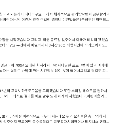
추어서 프로그램을 짜고 교육을 시킵니다. 그래야 더 디테일한 교육이 진행
. ​15년정도된 학원이라더라. ​찾아보니 이 학원에 다녔던 사람이 그린
계 세부레벨로 진행된다고 ???'' 정말 내공이 있는 회사구나 느낄겁니다 공부
ginner 3이 나왔다. ​상담할때 말하기연습을 위주로 수업하고 싶다고 했
해서 공부하는것입니다 주5회 공부하는 학생경우 월수금 토플공부 화목 일
 부딪친다고 되는게 아니더라구요 그래서 체계적으로 관리받으면서 공부할려고
는 친구처럼 편하게 수업했다. ​ 코로나라 밖에 자주 놀러다니지도 못하고
 토익스피킹 A 선생님 화목 라이팅 B 선생님 이런식입니다ㅑ 필리핀본
날려버린다는거 이런거 있죠 주말에 뭐했니 이런말들은1분정도만 하면되는
했다. 말하는건 어느정도는 하는거같아서 토익수업을 하고있다. ​ 아래에는
 피드백이 제공되고 월별 평가서 , 4개월마다 평가서 ,1년마다 평가서
이런것 보다는고객을 대하는 태도 그러니까 좀 친해진다 싶으면 안일하게 할
고 상상이상으로 만족도가 높다. ​그리고 꽤 재미있음. 20분정도의 짧은 수업
 옥스포드 ,롱맨 , 캠브리지 출판사 교재를 사용하는데 회사교재는 무료
거 같아서다른 화상영어 회사를 찾아 보았습니다 이번에는 심도깊에 알
다.​ 테스다는 필리핀교육청인데 영어를 가르치는 기관에 자격을 부여합니
었습니다 실제로 내공이 확실히 느껴서져셔처음에 20분씩 공부하다가 이제
 98퍼센트는 TESDA 자격이 없이 진행되기에 안타깝습니다. 그래서 어
업을 시작했습니다 그리고 학원 종료일 맞추어서 아빠가 데리러 왔었습
 시그널 3라고 태풍으로 인터넷 상황이 필리핀 전체적으로 안좋을수 있습
도움을 받으시면 좋습니다 잉글리쉬700은 에이플러스어드벤스에서 다이렉
왔더라구요 부산에서 마닐라까지 3시간 30분 비행시간에 바기오까지 5시
 회사들은 천재지변이다 보충수업 힘들다 뭐 이런식~ 그리고 선생님을 5개
요없음)첨삭 라이팅 서비스를 포인트및 다른 비용을 지불하게하는 다른 업
 만들어가는 공부방법이라서 공부가 재미 있었습니다 살면서 이렇게 영어를
크도 해주고 공부진행방향에 대해서 알려주면 맞춰주겠다라고 하지요이런점
리의 관리와 관심이 여러분의 영어지속성을 높혀줍니다무료온라인테스트 (
데실제로 8주동안 공부한는 방법도 배웠고영어에 대한 편견도 없어지고 정말
비교를 해보면잉글 700은 아무래도 한국인들을 가르치는 스킬이 좋으며내
생긴시험을 지속적으로 업데이트시킵니다. 압도적 선생님 퀄러티 ( 어학연수학
 영어하나는 자신있습니다.요즘하는것은 이슈영어를 하는데요이슈영어하다보
 대처도 잘해줍니다. 교재같은것도 저는 해드업 하나 밖에 공부안해봐서
 잉글리쉬 700은 오래된 회사라서 그런지다양한 프로그램이 있고 여기에
개할때"체계적으로 잘 트레이닝을 받은 선생님이라서 좋다" 라고 표현하는
하고 싶어해서 추천을 해줬습니다 영어 잘하는 제가 부러운가 봐요자기도
좋습니다 공부하기 말이죠.처음에 교재에 대해서도 고민이 많았었는데 아무래
닐때는 실제로 바닥에 까는 시간적 비용이 많이 들어서그리고 픽업도 피곤
 극명하게 납니다 필리핀어학연수 온 학생들을 대상으로 하루 8시간씩 최
잉글리쉬700 시스템 정말 괜찮은게교재도 자체 교재 개발도 많이 되어있
내가 원하면 최대한 회사가 맞추어 줄려고 노력을 많이합니다.그리고 선생님
적인 수업비용두번째로는 신뢰할 만한 업체인가를 알아 보았습니다.며칠 손
어학원으로 필리핀유일하게 티쳐변경시스템을 적용해서 학생이 선생님을 직
자기스스로 테스트 보고 확인할수있게 프로그램 되어있습니다. 그리고 선
 합니다.사진은 친구들과 워홀때 찍은 사진입니다.꾸벅 ​
만 맡겨 두기보다는관심을 가지고 옆에서 지도를 해 주는 것이 꼭 필요하겠
생님으로이런 선생님들이 학원의 가치를 높여서 명실상부 최고 어학원으로
. 여기서는 외우고 암기라는 표현은 안합니다.그냥 익숙해 져라 , 영어에
때 저는 꼭 이야기를 합니다.이곳의 교육시스템이 아무리 좋아도 부모가
5 필리핀현지직원 학원에서 다이렉트로 진행하는 프로그램이라서중간 커미션 아웃
많으시니 한번 시도 해보세요 강남에 메니저님도 아주 친절해서 영어공부에
한 16년의 교육노하우로도움을 드리겠습니다 또한 스피킹 테스트를 원하시
인즈뷰에서 우리 상미가 선생님을 하도 좋아해서 이번 겨울에 8주 단기로 어학
 누려보세요 오늘 배운거 오늘 복습하고 이해하다 보면 영어 별거 아니구
 그리고 테스트 결과를 바로 알수 있게 체계화 시켰습니다.어린이용 레벨
 넘처나는 수업을 적응하고 따라가니까 말하는게 급상승한 느낌 제가 보기
영화속 명대사 공부 인강수강권인강무료수강권은 수업 3개월이후부터 가능합니
벨테스트및 기출문제가 있습니다. 물론 다 오픈할수는 없지만 토플/ 아
경험삼아 왔는데 에이플러스어드벤스는 확실히 다르더라구요 다른 학생들에게
속을 진행할때 기본비용만 청구됩니다. 회원들의 제안과 요청은 잉글리쉬
 현지선생님을 배정해 드립니다상담을 통해서 더 많은 테스트를 할수 있으며
 상태라서효과가 좋다고 합니다. 생각해보니 여름 겨울만 수업을 하는 캠
머, 보카 , 스피킹 이런식으로 나누어 지는데요 위의 요소들을 총 막라해서
상당 갖추어져 있고어떤 특수목적으로 공부할때시험영어나 비지니스 영어