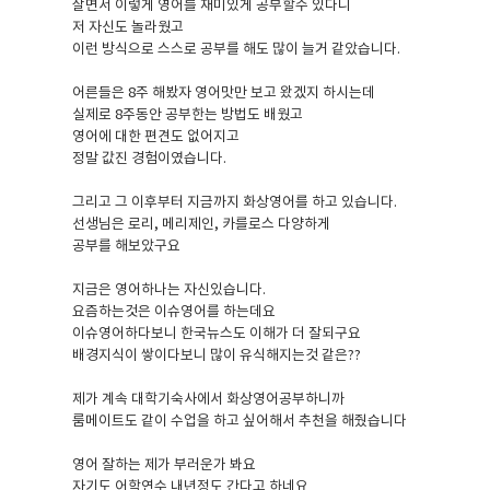
살면서 이렇게 영어를 재미있게 공부할수 있다니
저 자신도 놀라웠고
이런 방식으로 스스로 공부를 해도 많이 늘거 같았습니다.
어른들은 8주 해봤자 영어맛만 보고 왔겠지 하시는데
실제로 8주동안 공부한는 방법도 배웠고
영어에 대한 편견도 없어지고
정말 값진 경험이였습니다.
그리고 그 이후부터 지금까지 화상영어를 하고 있습니다.
선생님은 로리, 메리제인, 카를로스 다양하게
공부를 해보았구요
지금은 영어하나는 자신있습니다.
요즘하는것은 이슈영어를 하는데요
이슈영어하다보니 한국뉴스도 이해가 더 잘되구요
배경지식이 쌓이다보니 많이 유식해지는것 같은??
제가 계속 대학기숙사에서 화상영어공부하니까
룸메이트도 같이 수업을 하고 싶어해서 추천을 해줬습니다
영어 잘하는 제가 부러운가 봐요
자기도 어학연수 내년정도 간다고 하네요