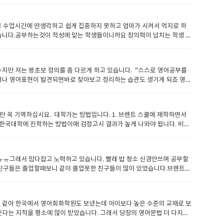
공부할려면문법 문형의 체계를 가지고 공부해야되고문법 문형 공부를 하면서
 높은 학생이 스피킹이 부족할경우라이팅과 스피킹을 집중훈련하면 금방 발
그런부분에서 우리가 많이 도와드리겠습니다 선생님이 자극을 주고 학생은
하고 수업시간에 딴생각하고 쉽게 집중하지 못하고 엄마가 시켜서 억지로 하
되어질 것입니다 그래서 수업중에 자신이 한말에 대한 교정이 필요하며사
습니다.공부하는것이 적성에 맞는 학생들이니까요 창의력이 넘치는 학생 ,
 사람들이 말도 아주 잘한답니다대표적으로 투마치토크 박찬호는 매일 일기
데 공부가 안되는게 당연하죠하지만 이러한 학생들을 공부가 재밋게 동기부
이 잘 안느시는 분들은 라이팅수업을 집중적으로 하다보면문법적으로 다
식을 햐야할까요? 영어를 너무 암기위주로 공부시키면 스트레스 많이 받아
 문법문형실력과 단어 실력이 필요합니다. 결론적으로 영어는 종합적으로
학생에게 공부할 동기부여를 제공해야되고우리는 끊임없이 영어자극을 줘야
지만 저는 왕초보 정의를 좀 다르게 하고 있습니다. "스스로 영어공부를
인 친구를 사귀고 싶은데 영어를 못해서 답답한 마음이 생겨서 영어공부
래어나 영어표현이 발견되면바로 찾아보고 정리하는 습관도 생기게 되죠 영어
고 길가다가 외국인이 길을 물어보고 여러가지 물어봤는데 한마디도 못하
 놓았습니다. 문법을 공부하더라도 답을 맞추기위한 문법이 아닌말을 어순
어환경인데 영어가 안돼서 불편함을 느껴서 영어공부동기가 될수도 있습니
보들에게 제일 중요한것은 무었일까요?바로 흥미유발 그리고 지속적 자극
은 방법이 잉글리쉬 700의 프로그램을 통해서 느끼게 하는것이 제일 쉬
수없이 많은 왕초보가 영어고수가 되는 과정을지켜본 사람으로 적는 것입니
적 경쟁을 통해 스스로 발전할 기회도 제공합니다. 끊임없는 영어자극이란
꼭 기역하십시요. 대학가는 방법입니다. 1. 브렌트 스쿨에 재학하면서
도 못알아 듣습니다 등에 땀이납니다.그리고 나도 선생님에게 해야될 말이
방법으로 반복으로 머리에 남게 하는것입니다.이렇게 공부하면 실제로 단
서 한국대학에 진학하는 방법이때 검정고시 결과가 높게 나와야 됩니다. 비교
고 내일 또 답답해질것을 두려워해서오늘 내가 하고 싶었던 말을 찾아서
 아무리 영어를 모르는 왕초보 일지라도 선생님에 질문하고 교감할려고 하면
. 하지만 12학년가서는 포기자가 늘어나고 결국은 수소의 학생만이 과정을
 문법적으로 틀린다고 한다면 선생님이 지적하고수정해 줍니다. 한달이 지납
고 싶지만 못하는 답답함과 말을 알아들을수 없는 갑갑함으로 자극을 받아
면 아이비 수학 포기하라고 합니다. 특히 이번에는 아트의 경우 하이- 스탠
책의 내용과도 비슷한 경우를 보면뿌듯해 집니다.하지만 단어량이 너무 부
게 받아들일수 있는것입니다. 지금까지 15년이상 그 많은 영포자, 왕초
다. 학생의 성적이 선생님의 캐리어에 반영이 되기때문에 최대한 솎아낼려고
선생님의 말하는 패턴이 보이기 시작합니다. 이런식으로 전개가 되는데요여
드벤스이 어학연수수기에 그대로 나와 았습니다.에이플러스에 제공하는 잉
ㅠㅠ그래서 맘다잡고 노력하고 있습니다. 빨래 밥 청소 신경안쓰며 공부할
스쿨에 다니면서 토플과 SAT 점수를 높여서 가는 방법 미국명문대학은 Sat
 배운것 오늘 다 이해하고최소한 3번 반복하고 주말에도 반복 해본다 매
부습관을 가지게 유도할수 있으며끊임없는 영어자극과 동기부여를 제공할것
 친구들은 졸업할때보니 같이 졸업못한 친구들이 많이 있었습니다.브렌트스
 공부하면 Sat 준비하느것도 좋은 방법입니다. 불행히 바기오에 토플과
리를 내어서 공부하는것이 효과적이다. 여러분이 영어고수가 되는 그날까지
gmail.com ​
하면점수를 회복할 시간과 기회를 줌으로 충분히 유급안 하고 학교다닐수
검정고시를 치고 토플 토익점수를 최대한 높여서 한국대학에 진학하는 방법이
기 실력과 수학실력이라고 말하고 싶습니다. 다른것은 공부하면 다 되지
입학할수가 있습니다.. 이방법으로 한국대학을 노려보는것도 좋습니다. 오
때문에 수학 하이신청을 잘안하고 학교에서도 허락을 안해줍니다. 하지만
것 같아 한국에서 영어회화학원도 보냈는데 아이보다 높은 수준의 교재로 보
 약해서 남보다 다는 비지니스 이콘 물리 쪽에 공부하는 시간을 많이 할
다는 지적을 평소에 많이 받았습니다. 그래서 당장의 영어문법 더 다지고
다. 그리고 아이비 파이널 시험에서 6점을 획득했습니다. 7점 만점에 6점