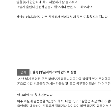
말을 늦게 답답하게 해도 차분하게 잘 들어주고
그렇게 훈련되신 선생님들이 많으시니 한번 시도 해보세요
강남에 메니저님도 아주 친절해서 영어공부에 많은 도움을 드릴겁니다.
공지
[ 필독 ]잉글리쉬700의 압도적 장점
20년 넘게 운영된 곳은 찾아보기 힘듭니다그만큼 책임감 있게 운영했고
폰으로 수업 받고출장 가서는 타블릿(탭)으로 공부할수 있습니다.어떠한
고 대기하는 시스템이 아닙니다수업때마다 선생님 바뀌면 자기소개 , 
에 더 관심가질수 있게 노력하며 이끌어줍니다.그 책임감이 어마어마합니
잉글리쉬700을 추천합니다.
업을 진행합니다. 학생은 선생님 변경을 언제든 요청할수가 있고 수업
아주 어릴때 윤선생을 2년정도 해서, 나름 r,l,p,f 발음은 조금했다.
능합니다. 아무리 명문대 출신이라고 해도 인성과 열정 성실함이 겸비되지
국인이랑 대화하기 긴장되서 길묻기나 와이파이 비번 묻기도 힘들어서 친
리쉬700은 필리핀최고명문어학원 " Aplus Advance School f
국, 호주 출신 선생님들은 가격이 너무 비쌋다.. 금수저가아니면 감당불