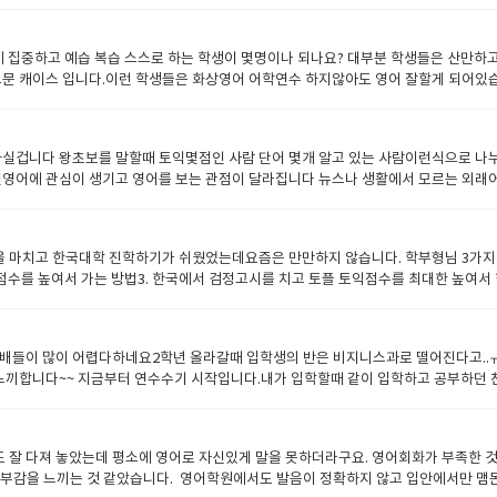
없이 스피킹 위주로 공부하면 되지만그래도 수준있고 앞으로 발전할수 있는 영어를 
살리면서 일고 이해하다보면 발전하는 영어고수가 될수 있습니다. 문법과 단어수준이
만 해봤자 크게 효율적이지 못하기때문에장기적 플랜을 가지고 노력하셔야 됩니다 
업에 집중하고 예습 복습 스스로 하는 학생이 몇명이나 되나요? 대부분 학생들은 산만
 개선하다 보면영어에 필요한 문형을 이해하게 되고 사용하는 단어들이 점점 다양화 
드문 캐이스 입니다.이런 학생들은 화상영어 어학연수 하지않아도 영어 잘할게 되어있
킹을 잘할려면 라이팅을 잘해야됩니다.여러분도 경험이 있겠지만일기를 습관적으로 적는
이 없을수 있습니다. 머리속에 많은 생각이 나고 궁금한게 많고 마음이 둥둥 떠있는
많은겁니다.그래서 일기를 규칙적으로 적어보는것은 참중요합니다 아이엘츠 스피킹실력
무엇을 해야할까요??억지로 강요하면서 스파르타식으로 암기 테스트 암기 테스트 이런
게 향상이 됩니다. 스피킹을 위해서는 라이팅이 중요하다 하였는데라이팅을 잘할려면
 다그치것으로 그리고 끊임없는 감시와 시험 테스트로만 해결될수 없습니다 우리는 
가장중요하다고 볼수 있습니다.
실겁니다 왕초보를 말할때 토익몇점인 사람 단어 몇개 알고 있는 사람이런식으로 나누
의 합의를 해서 약속을 지킬수 있게 해야됩니다. 동기부여는 여러가지가 있는데 외국
깨면영어에 관심이 생기고 영어를 보는 관점이 달라집니다 뉴스나 생활에서 모르는 외
많은데 말을 못함으로 그것을 찾아보고 문장을 만들면서 영어공부 동기가 생길수도 있
하면 맛볼수 있는 영어쾌감을 느낄수 있게도와 주기위해서 왕초보 프로그램을 분리 해
고 동기부여가 될수도 있고 방학을 통해 어학연수를 갔는데 모든 생활이나 환경이 영
이면 나중에 영어고수가 되어있을겁니다또한 남을 가르치고 있을수도 있습니다. 왕초
의 필요성을 깨닫게 하고 이것을 극복함으로 희열을 느끼게 하는것입니다. 제일 쉽고 좋
 있는 수업은 없습니다. 왕초보의 영어시작을 한번 편하게 적어볼께요지금까지 진짜 
리 화상을 통해서 서로 대화하고 컴피티션을 할수있게 프로그램 되어있어서 서로 긍정
마치고 한국대학 진학하기가 쉬웠었는데요즘은 만만하지 않습니다. 학부형님 3가지만 
왕초보인 사람이 처음 수업에 참석합니다.수업이 시작됩니다.선생님이 말을 합니다 하나
는 영어활력입니다. 우리가 영어책으로 혼자서 공부할때는 읽고 이해하고 습득하는 
T 점수를 높여서 가는 방법3. 한국에서 검정고시를 치고 토플 토익점수를 최대한 높여
없이 느껴집니다. 하지만 수업이후에 내가 하고싶은 말을 못했기때문에답답함을 느꼈
 IN PUT 에서 OUT PUT 으로 진행되는것데 아웃풋이 없는 반쪽영어인것이죠.
IB 과정을 이수해서 가는 방법 IB 과정은 11학년때까지는 힘들지만 할수는 있습니다 
심을 가지고 한번 처다보게 됩니다.내일은 선생님에게 몇마다 해봅니다그리고 그 말이
가 할수 있는 방법을 최대한 살려서뇌는 영어엔진을 가동하기 시작하는것입니다.응답하
 안나모면 선생이 불러서 스탠다드로 내려라고 합니다. 스탠다드로 내려서 하다가 못하
해서문장을 만들고 조합하고 수정해봅니다.내가 필요해서 문장을 만들었는데 그게 패턴
 되고 반복이되면 답담함의 횟수와 갑갑함의 횟수가 늘어남에 따라우리는 영어를 더 쉽
터 7점가지 있는데 4점이상 못받을 학생은 사전에 그냥 짜르는것이라고 생각하면 됩니
기위해 노력해 봅니다.리딩을 하더라도 좀 더 스피디하게 읽기 위해 노력해 봅니다.
급자가 되어서 그들의 꿈을 이루고 목표를 이루는것을 수업이 봐 왔고 에이플러스 어
선배들이 많이 어렵다하네요2학년 올라갈때 입학생의 반은 비지니스과로 떨어진다고..
명만 남았습니다. 이중4 명은 우리 선생님에게 관리받은 학생 들입니다. 2. 일반 로컬
 발생하는공부 의욕입니다. 이게 가장 중요합니다. 왕초보들은 하나만 명심하세요오늘
을수 있읍니다 우리 선생님들은 오랜경험과 잘 교육된 분들이기 때문에학생들에게 공
느끼합니다~~ 지금부터 연수수기 시작입니다.내가 입학할때 같이 입학하고 공부하던
학원이 있습니다. 실제로 브렌트는 SAt에만 집중할수 없기때문에 차라리 로컬학교에서
 사용해서 정리하든지 해서 자기전에 읽고 아침에 일고 반복을 한다반복할때는 소
수 있게 이끌어 드릴것입니다. 궁금한점 언제나 문의주세요 원장드림 jsedu2020@
이나퇴학당합니다. 그리고 유급받을 실력이라도 학교에서 리미디얼으로 신청해서 수강
에이플러스 주니어에 3명의 선생님이 sat 준비를 잘해줄수 있습니다. 3.한국에서 
미디얼 수업하고극복했습니다. 브렌트스쿨에서 대학을 잘가기 위해서 필요한것은 영어쓰
고시를 봐서 고득점을 받아야됩니다 그러면 고득점이 내신성적으로 반영되어서 수시에 
정 신청할때 수학 하이 또는 수학 스탠다드가 있는데요왠만하면 수학이 너무 어렵기
드렸습니다. 원장드림.
 잘 다져 놓았는데 평소에 영어로 자신있게 말을 못하더라구요. 영어회화가 부족한 
수학 아이비 하이를 들어줘야 명문대 지원이 가능하고 확율도 높아지죠. 저는 영어가
거부감을 느끼는 것 같았습니다. 영어학원에서도 발음이 정확하지 않고 입안에서만 맴돈
800점 만점 받았으며수학 그 어려운 아이비 하이과정을 우수한 학점을 받을수 있었습니