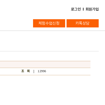
로그인
l
회원가입
체험수업신청
카톡상담
조 회
| 12996