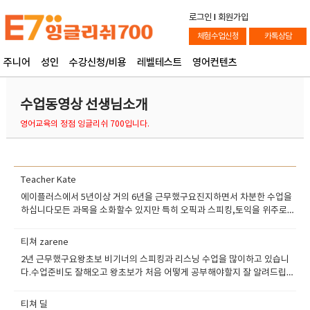
로그인
l
회원가입
체험수업신청
카톡상담
주니어
성인
수강신청/비용
레벨테스트
영어컨텐츠
수업동영상 선생님소개
영어교육의 정점 잉글리쉬 700입니다.
Teacher Kate
에이플러스에서 5년이상 거의 6년을 근무했구요진지하면서 차분한 수업을
하십니다모든 과목을 소화할수 있지만 특히 오픽과 스피킹,토익을 위주로
가르칩니다.평이 좋은 선생님입니다.
티쳐 zarene
2년 근무했구요왕초보 비기너의 스피킹과 리스닝 수업을 많이하고 있습니
다.수업준비도 잘해오고 왕초보가 처음 어떻게 공부해야할지 잘 알려드립니
다.또한 저녁에 온라인수업도 진행하시는 부지런한 선생님입니다.
티쳐 딜