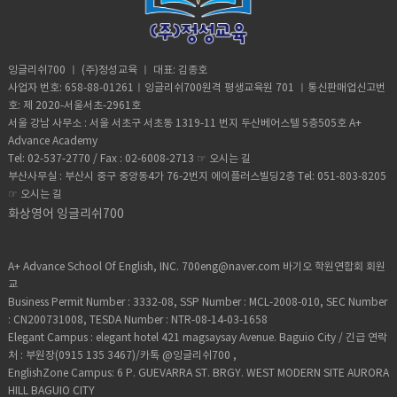
잉글리쉬700 ㅣ (주)정성교육 ㅣ 대표: 김종호
사업자 번호: 658-88-01261ㅣ잉글리쉬700원격 평생교육원 701 ㅣ통신판매업신고번
호: 제 2020-서울서초-2961호
서울 강남 사무소 : 서울 서초구 서초동 1319-11 번지 두산베어스텔 5층505호 A+
Advance Academy
Tel: 02-537-2770 / Fax : 02-6008-2713 ☞
오시는 길
부산사무실 : 부산시 중구 중앙동4가 76-2번지 에이플러스빌딩2층 Tel: 051-803-8205
☞
오시는 길
화상영어 잉글리쉬700
A+ Advance School Of English, INC. 700eng@naver.com 바기오 학원연합회 회원
교
Business Permit Number : 3332-08, SSP Number : MCL-2008-010, SEC Number
: CN200731008, TESDA Number : NTR-08-14-03-1658
Elegant Campus : elegant hotel 421 magsaysay Avenue. Baguio City / 긴급 연락
처 : 부원장(0915 135 3467)/카톡 @잉글리쉬700 ,
EnglishZone Campus: 6 P. GUEVARRA ST. BRGY. WEST MODERN SITE AURORA
HILL BAGUIO CITY