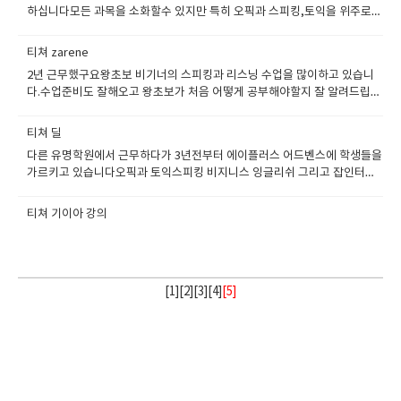
하십니다모든 과목을 소화할수 있지만 특히 오픽과 스피킹,토익을 위주로
가르칩니다.평이 좋은 선생님입니다.
티쳐 zarene
2년 근무했구요왕초보 비기너의 스피킹과 리스닝 수업을 많이하고 있습니
다.수업준비도 잘해오고 왕초보가 처음 어떻게 공부해야할지 잘 알려드립니
다.또한 저녁에 온라인수업도 진행하시는 부지런한 선생님입니다.
티쳐 딜
다른 유명학원에서 근무하다가 3년전부터 에이플러스 어드벤스에 학생들을
가르키고 있습니다오픽과 토익스피킹 비지니스 잉글리쉬 그리고 잡인터뷰
과정을 가르키고 있습니다.에이플러스스쿨의 선생님이라는것에 대해서 자
부심이 많으며 에너지 넘치고 활기찬 선생님입니다
티쳐 기이아 강의
[
1
][
2
][
3
][
4
]
[5]