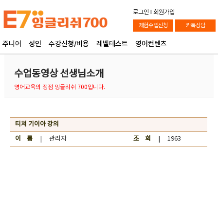
로그인
l
회원가입
체험수업신청
카톡상담
주니어
성인
수강신청/비용
레벨테스트
영어컨텐츠
수업동영상 선생님소개
영어교육의 정점 잉글리쉬 700입니다.
티쳐 기이아 강의
이 름
| 관리자
조 회
| 1963