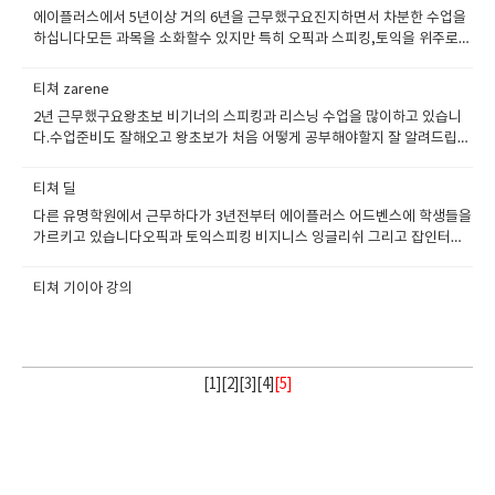
에이플러스에서 5년이상 거의 6년을 근무했구요진지하면서 차분한 수업을
하십니다모든 과목을 소화할수 있지만 특히 오픽과 스피킹,토익을 위주로
가르칩니다.평이 좋은 선생님입니다.
티쳐 zarene
2년 근무했구요왕초보 비기너의 스피킹과 리스닝 수업을 많이하고 있습니
다.수업준비도 잘해오고 왕초보가 처음 어떻게 공부해야할지 잘 알려드립니
다.또한 저녁에 온라인수업도 진행하시는 부지런한 선생님입니다.
티쳐 딜
다른 유명학원에서 근무하다가 3년전부터 에이플러스 어드벤스에 학생들을
가르키고 있습니다오픽과 토익스피킹 비지니스 잉글리쉬 그리고 잡인터뷰
과정을 가르키고 있습니다.에이플러스스쿨의 선생님이라는것에 대해서 자
부심이 많으며 에너지 넘치고 활기찬 선생님입니다
티쳐 기이아 강의
[
1
][
2
][
3
][
4
]
[5]