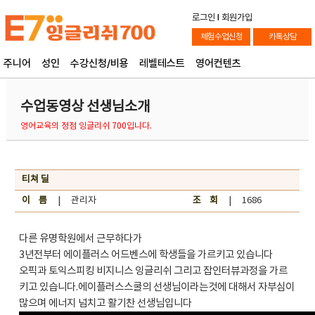
로그인
l
회원가입
체험수업신청
카톡상담
주니어
성인
수강신청/비용
레벨테스트
영어컨텐츠
수업동영상 선생님소개
영어교육의 정점 잉글리쉬 700입니다.
티쳐 딜
이 름
| 관리자
조 회
| 1686
다른 유명학원에서 근무하다가
3년전부터 에이플러스 어드벤스에 학생들을 가르키고 있습니다
오픽과 토익스피킹 비지니스 잉글리쉬 그리고 잡인터뷰과정을 가르
키고 있습니다.에이플러스스쿨의 선생님이라는것에 대해서 자부심이
많으며 에너지 넘치고 활기찬 선생님입니다