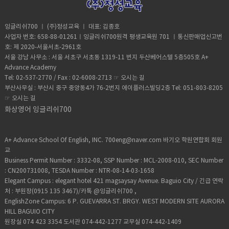
잉글리쉬700 ㅣ (주)정성교육 ㅣ 대표: 김종호
사업자 번호: 658-88-01261ㅣ잉글리쉬700원격 평생교육원 701 ㅣ통신판매업신고번
호: 제 2020-서울서초-2961호
서울 강남 사무소 : 서울 서초구 서초동 1319-11 번지 두산베어스텔 5층505호 A+
Advance Academy
Tel: 02-537-2770 / Fax : 02-6008-2713 ☞
오시는 길
부산사무실 : 부산시 중구 중앙동4가 76-2번지 에이플러스빌딩2층 Tel: 051-803-8205
☞
오시는 길
화상영어 잉글리쉬700
A+ Advance School Of English, INC. 700eng@naver.com 바기오 학원연합회 회원
교
Business Permit Number : 3332-08, SSP Number : MCL-2008-010, SEC Number
: CN200731008, TESDA Number : NTR-08-14-03-1658
Elegant Campus : elegant hotel 421 magsaysay Avenue. Baguio City / 긴급 연락
처 : 부원장(0915 135 3467)/카톡 @잉글리쉬700 ,
EnglishZone Campus: 6 P. GUEVARRA ST. BRGY. WEST MODERN SITE AURORA
HILL BAGUIO CITY
원장실 074 423 3354 도서관 074-442-1277 교무실 074-442-1409